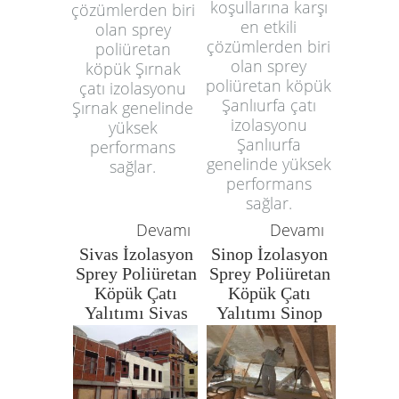
koşullarına karşı
çözümlerden biri
en etkili
olan sprey
çözümlerden biri
poliüretan
olan sprey
köpük Şırnak
poliüretan köpük
çatı izolasyonu
Şanlıurfa çatı
Şırnak genelinde
izolasyonu
yüksek
Şanlıurfa
performans
genelinde yüksek
sağlar.
performans
sağlar.
Devamı
Devamı
Sivas İzolasyon
Sinop İzolasyon
Sprey Poliüretan
Sprey Poliüretan
Köpük Çatı
Köpük Çatı
Yalıtımı Sivas
Yalıtımı Sinop