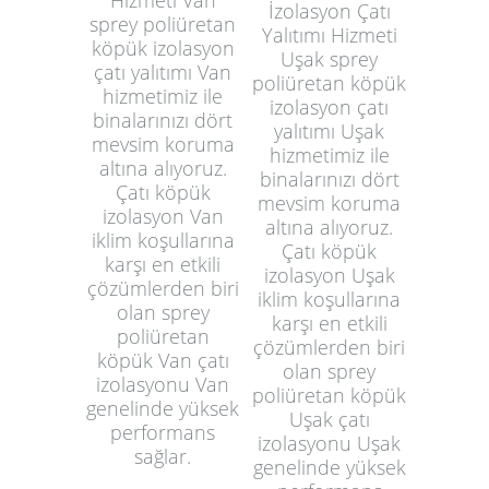
Hizmeti Van
İzolasyon Çatı
sprey poliüretan
Yalıtımı Hizmeti
köpük izolasyon
Uşak sprey
çatı yalıtımı Van
poliüretan köpük
hizmetimiz ile
izolasyon çatı
binalarınızı dört
yalıtımı Uşak
mevsim koruma
hizmetimiz ile
altına alıyoruz.
binalarınızı dört
Çatı köpük
mevsim koruma
izolasyon Van
altına alıyoruz.
iklim koşullarına
Çatı köpük
karşı en etkili
izolasyon Uşak
çözümlerden biri
iklim koşullarına
olan sprey
karşı en etkili
poliüretan
çözümlerden biri
köpük Van çatı
olan sprey
izolasyonu Van
poliüretan köpük
genelinde yüksek
Uşak çatı
performans
izolasyonu Uşak
sağlar.
genelinde yüksek