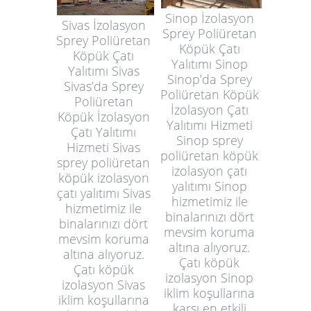
Sinop İzolasyon
Sivas İzolasyon
Sprey Poliüretan
Sprey Poliüretan
Köpük Çatı
Köpük Çatı
Yalıtımı Sinop
Yalıtımı Sivas
Sinop’da Sprey
Sivas’da Sprey
Poliüretan Köpük
Poliüretan
İzolasyon Çatı
Köpük İzolasyon
Yalıtımı Hizmeti
Çatı Yalıtımı
Sinop sprey
Hizmeti Sivas
poliüretan köpük
sprey poliüretan
izolasyon çatı
köpük izolasyon
yalıtımı Sinop
çatı yalıtımı Sivas
hizmetimiz ile
hizmetimiz ile
binalarınızı dört
binalarınızı dört
mevsim koruma
mevsim koruma
altına alıyoruz.
altına alıyoruz.
Çatı köpük
Çatı köpük
izolasyon Sinop
izolasyon Sivas
iklim koşullarına
iklim koşullarına
karşı en etkili