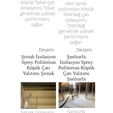
köpük Tokat çatı
olan sprey
izolasyonu Tokat
poliüretan köpük
genelinde yüksek
Tekirdağ çatı
performans
izolasyonu
sağlar.
Tekirdağ
genelinde yüksek
performans
sağlar.
Devamı
Devamı
Şırnak İzolasyon
Şanlıurfa
Sprey Poliüretan
İzolasyon Sprey
Köpük Çatı
Poliüretan Köpük
Yalıtımı Şırnak
Çatı Yalıtımı
Şanlıurfa
Şanlıurfa
Şırnak İzolasyon