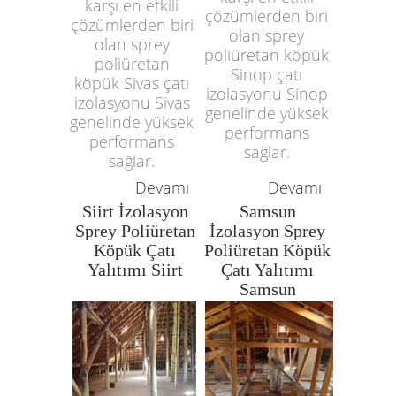
karşı en etkili
çözümlerden biri
çözümlerden biri
olan sprey
olan sprey
poliüretan köpük
poliüretan
Sinop çatı
köpük Sivas çatı
izolasyonu Sinop
izolasyonu Sivas
genelinde yüksek
genelinde yüksek
performans
performans
sağlar.
sağlar.
Devamı
Devamı
Siirt İzolasyon
Samsun
Sprey Poliüretan
İzolasyon Sprey
Köpük Çatı
Poliüretan Köpük
Yalıtımı Siirt
Çatı Yalıtımı
Samsun