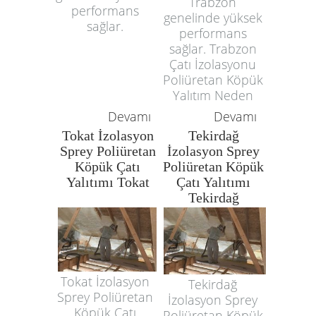
Trabzon
performans
genelinde yüksek
sağlar.
performans
sağlar. Trabzon
Çatı İzolasyonu
Poliüretan Köpük
Yalıtım Neden
Devamı
Devamı
Tokat İzolasyon
Tekirdağ
Sprey Poliüretan
İzolasyon Sprey
Köpük Çatı
Poliüretan Köpük
Yalıtımı Tokat
Çatı Yalıtımı
Tekirdağ
Tokat İzolasyon
Tekirdağ
Sprey Poliüretan
İzolasyon Sprey
Köpük Çatı
Poliüretan Köpük