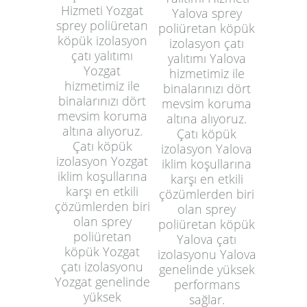
Hizmeti Yozgat
Yalova sprey
sprey poliüretan
poliüretan köpük
köpük izolasyon
izolasyon çatı
çatı yalıtımı
yalıtımı Yalova
Yozgat
hizmetimiz ile
hizmetimiz ile
binalarınızı dört
binalarınızı dört
mevsim koruma
mevsim koruma
altına alıyoruz.
altına alıyoruz.
Çatı köpük
Çatı köpük
izolasyon Yalova
izolasyon Yozgat
iklim koşullarına
iklim koşullarına
karşı en etkili
karşı en etkili
çözümlerden biri
çözümlerden biri
olan sprey
olan sprey
poliüretan köpük
poliüretan
Yalova çatı
köpük Yozgat
izolasyonu Yalova
çatı izolasyonu
genelinde yüksek
Yozgat genelinde
performans
yüksek
sağlar.