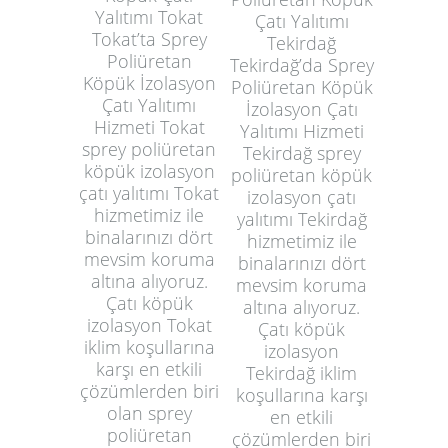
Yalıtımı Tokat
Çatı Yalıtımı
Tokat’ta Sprey
Tekirdağ
Poliüretan
Tekirdağ’da Sprey
Köpük İzolasyon
Poliüretan Köpük
Çatı Yalıtımı
İzolasyon Çatı
Hizmeti Tokat
Yalıtımı Hizmeti
sprey poliüretan
Tekirdağ sprey
köpük izolasyon
poliüretan köpük
çatı yalıtımı Tokat
izolasyon çatı
hizmetimiz ile
yalıtımı Tekirdağ
binalarınızı dört
hizmetimiz ile
mevsim koruma
binalarınızı dört
altına alıyoruz.
mevsim koruma
Çatı köpük
altına alıyoruz.
izolasyon Tokat
Çatı köpük
iklim koşullarına
izolasyon
karşı en etkili
Tekirdağ iklim
çözümlerden biri
koşullarına karşı
olan sprey
en etkili
poliüretan
çözümlerden biri