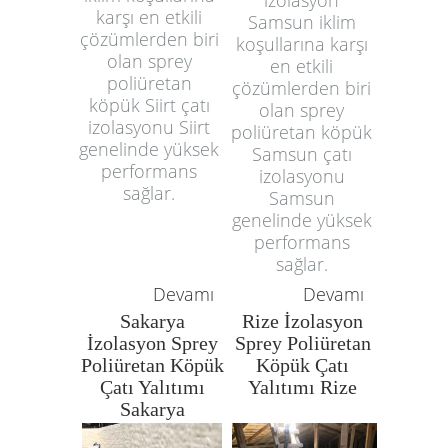
karşı en etkili
Samsun iklim
çözümlerden biri
koşullarına karşı
olan sprey
en etkili
poliüretan
çözümlerden biri
köpük Siirt çatı
olan sprey
izolasyonu Siirt
poliüretan köpük
genelinde yüksek
Samsun çatı
performans
izolasyonu
sağlar.
Samsun
genelinde yüksek
performans
sağlar.
Devamı
Devamı
Sakarya
Rize İzolasyon
İzolasyon Sprey
Sprey Poliüretan
Poliüretan Köpük
Köpük Çatı
Çatı Yalıtımı
Yalıtımı Rize
Sakarya