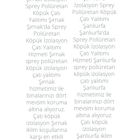
İzolasyon Sprey
Sprey Poliüretan
Poliüretan Köpük
Köpük Çatı
Çatı Yalıtımı
Yalıtımı Şırnak
Şanlıurfa
Şırnak’da Sprey
Şanlıurfa’da
Poliüretan
Sprey Poliüretan
Köpük İzolasyon
Köpük İzolasyon
Çatı Yalıtımı
Çatı Yalıtımı
Hizmeti Şırnak
Hizmeti Şanlıurfa
sprey poliüretan
sprey poliüretan
köpük izolasyon
köpük izolasyon
çatı yalıtımı
çatı yalıtımı
Şırnak
Şanlıurfa
hizmetimiz ile
hizmetimiz ile
binalarınızı dört
binalarınızı dört
mevsim koruma
mevsim koruma
altına alıyoruz.
altına alıyoruz.
Çatı köpük
Çatı köpük
izolasyon Şırnak
izolasyon
iklim koşullarına
Şanlıurfa iklim
karşı en etkili