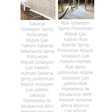
Rize İzolasyon
Sakarya
Sprey Poliüretan
İzolasyon Sprey
Köpük Çatı
Poliüretan
Yalıtımı Rize
Köpük Çatı
Rize’de Sprey
Yalıtımı Sakarya
Poliüretan Köpük
Sakarya’da Sprey
İzolasyon Çatı
Poliüretan
Yalıtımı Hizmeti
Köpük İzolasyon
Rize sprey
Çatı Yalıtımı
poliüretan köpük
Hizmeti Sakarya
izolasyon çatı
sprey poliüretan
yalıtımı Rize
köpük izolasyon
hizmetimiz ile
çatı yalıtımı
binalarınızı dört
Sakarya
mevsim koruma
hizmetimiz ile
altına alıyoruz.
binalarınızı dört
Çatı köpük
mevsim koruma