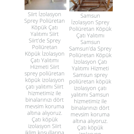
Siirt İzolasyon
Samsun
Sprey Poliüretan
İzolasyon Sprey
Köpük Çatı
Poliüretan Köpük
Yalıtımı Siirt
Çatı Yalıtımı
Siirt’de Sprey
Samsun
Poliüretan
Samsun’da Sprey
Köpük İzolasyon
Poliüretan Köpük
Çatı Yalıtımı
İzolasyon Çatı
Hizmeti Siirt
Yalıtımı Hizmeti
sprey poliüretan
Samsun sprey
köpük izolasyon
poliüretan köpük
çatı yalıtımı Siirt
izolasyon çatı
hizmetimiz ile
yalıtımı Samsun
binalarınızı dört
hizmetimiz ile
mevsim koruma
binalarınızı dört
altına alıyoruz.
mevsim koruma
Çatı köpük
altına alıyoruz.
izolasyon Siirt
Çatı köpük
iklim koşullarına
izolasyon