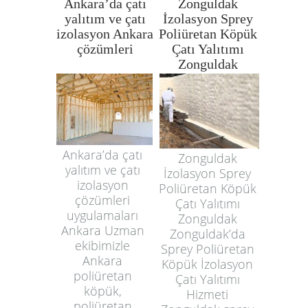
Ankara’da çatı
Zonguldak
yalıtım ve çatı
İzolasyon Sprey
izolasyon Ankara
Poliüretan Köpük
çözümleri
Çatı Yalıtımı
Zonguldak
Ankara’da çatı
Zonguldak
yalıtım ve çatı
İzolasyon Sprey
izolasyon
Poliüretan Köpük
çözümleri
Çatı Yalıtımı
uygulamaları
Zonguldak
Ankara Uzman
Zonguldak’da
ekibimizle
Sprey Poliüretan
Ankara
Köpük İzolasyon
poliüretan
Çatı Yalıtımı
köpük,
Hizmeti
poliüretan