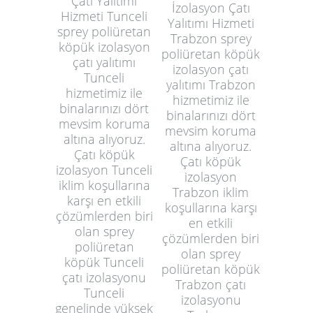
Çatı Yalıtımı
İzolasyon Çatı
Hizmeti Tunceli
Yalıtımı Hizmeti
sprey poliüretan
Trabzon sprey
köpük izolasyon
poliüretan köpük
çatı yalıtımı
izolasyon çatı
Tunceli
yalıtımı Trabzon
hizmetimiz ile
hizmetimiz ile
binalarınızı dört
binalarınızı dört
mevsim koruma
mevsim koruma
altına alıyoruz.
altına alıyoruz.
Çatı köpük
Çatı köpük
izolasyon Tunceli
izolasyon
iklim koşullarına
Trabzon iklim
karşı en etkili
koşullarına karşı
çözümlerden biri
en etkili
olan sprey
çözümlerden biri
poliüretan
olan sprey
köpük Tunceli
poliüretan köpük
çatı izolasyonu
Trabzon çatı
Tunceli
izolasyonu
genelinde yüksek