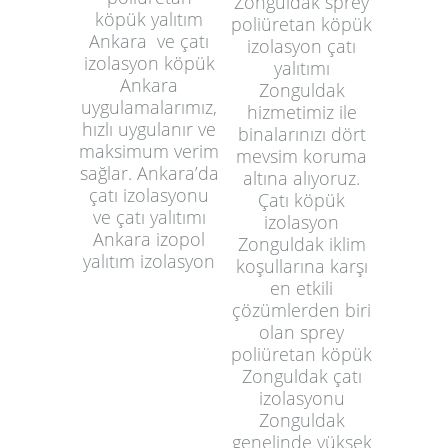
Zonguldak sprey
köpük yalıtım
poliüretan köpük
Ankara ve çatı
izolasyon çatı
izolasyon köpük
yalıtımı
Ankara
Zonguldak
uygulamalarımız,
hizmetimiz ile
hızlı uygulanır ve
binalarınızı dört
maksimum verim
mevsim koruma
sağlar. Ankara’da
altına alıyoruz.
çatı izolasyonu
Çatı köpük
ve çatı yalıtımı
izolasyon
Ankara izopol
Zonguldak iklim
yalıtım izolasyon
koşullarına karşı
en etkili
çözümlerden biri
olan sprey
poliüretan köpük
Zonguldak çatı
izolasyonu
Zonguldak
genelinde yüksek