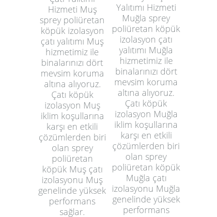
Yalıtımı Hizmeti
Hizmeti Muş
Muğla sprey
sprey poliüretan
poliüretan köpük
köpük izolasyon
izolasyon çatı
çatı yalıtımı Muş
yalıtımı Muğla
hizmetimiz ile
hizmetimiz ile
binalarınızı dört
binalarınızı dört
mevsim koruma
mevsim koruma
altına alıyoruz.
altına alıyoruz.
Çatı köpük
Çatı köpük
izolasyon Muş
izolasyon Muğla
iklim koşullarına
iklim koşullarına
karşı en etkili
karşı en etkili
çözümlerden biri
çözümlerden biri
olan sprey
olan sprey
poliüretan
poliüretan köpük
köpük Muş çatı
Muğla çatı
izolasyonu Muş
izolasyonu Muğla
genelinde yüksek
genelinde yüksek
performans
performans
sağlar.