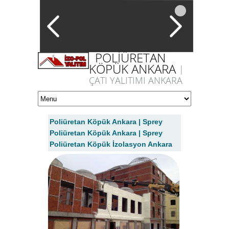
POLİÜRETAN
KÖPÜK ANKARA
|
ÇATI YALITIMI ANKARA
Poliüretan Köpük Ankara | Sprey
Poliüretan Köpük Ankara | Sprey
Poliüretan Köpük İzolasyon Ankara