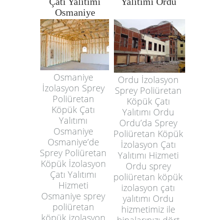
Çatı Yalıtımı
Yalıtımı Ordu
Osmaniye
Osmaniye
Ordu İzolasyon
İzolasyon Sprey
Sprey Poliüretan
Poliüretan
Köpük Çatı
Köpük Çatı
Yalıtımı Ordu
Yalıtımı
Ordu’da Sprey
Osmaniye
Poliüretan Köpük
Osmaniye’de
İzolasyon Çatı
Sprey Poliüretan
Yalıtımı Hizmeti
Köpük İzolasyon
Ordu sprey
Çatı Yalıtımı
poliüretan köpük
Hizmeti
izolasyon çatı
Osmaniye sprey
yalıtımı Ordu
poliüretan
hizmetimiz ile
köpük izolasyon
binalarınızı dört