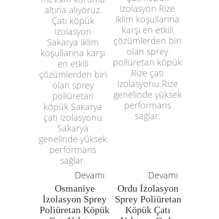
izolasyon Rize
altına alıyoruz.
iklim koşullarına
Çatı köpük
karşı en etkili
izolasyon
çözümlerden biri
Sakarya iklim
olan sprey
koşullarına karşı
poliüretan köpük
en etkili
Rize çatı
çözümlerden biri
izolasyonu Rize
olan sprey
genelinde yüksek
poliüretan
performans
köpük Sakarya
sağlar.
çatı izolasyonu
Sakarya
genelinde yüksek
performans
sağlar.
Devamı
Devamı
Osmaniye
Ordu İzolasyon
İzolasyon Sprey
Sprey Poliüretan
Poliüretan Köpük
Köpük Çatı