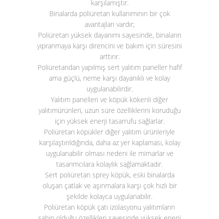
karşılamıştır.
Binalarda poliüretan kullanımının bir çok
avantajları vardır;
Poliüretan yüksek dayanımı sayesinde, binaların
yıpranmaya karşı direncini ve bakım için süresini
arttırır.
Poliüretandan yapılmış sert yalıtım paneller hafif
ama güçlü, neme karşı dayanıklı ve kolay
uygulanabilirdir.
Yalıtım panelleri ve köpük kökenli diğer
yalıtımürünleri, uzun süre özelliklerini koruduğu
için yüksek enerji tasarrufu sağlarlar.
Poliüretan köpükler diğer yalıtım ürünleriyle
karşılaştırıldığında, daha az yer kaplaması, kolay
uygulanabilir olması nedeni ile mimarlar ve
tasarımcılara kolaylık sağlamaktadır.
Sert poliüretan sprey köpük, eski binalarda
oluşan çatlak ve aşınmalara karşı çok hızlı bir
şekilde kolayca uygulanabilir.
Poliüretan köpük çatı izolasyonu yalıtımların
sahip olduğu özellikleri sayesinde yüksek enerji