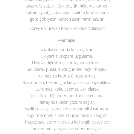
tasarrufu sağlar. Çok düşük miktarda karbon
salınımı yaptığından diğer yalıtım kaynaklarına
göre çok iyidir. Karbon salınımının azaltır.
Sprey Poliüretan Köpük Ankara İzolasyon
Avantajları
Isı izolasyonunda kesin çözüm.
Ek yersiz yekpare uygulama.
Uygulandığı yüzeyi korozyondan korur.
Sıvı olarak püskürtüldüğünden hiçbir boşluk
kalmaz, ısı koprüsü uluşturmaz.
Baz, duman, benzin gibi kimyasallara dayanıklıdır.
Çürümez, koku yapmaz, Sıvı olarak
püskürtüldüğünden her türlü uygulama
detayında kesin çözüm sağlar.
İşçilik, nakliye, zaman ve en önemlisi ısıtma ve
soğutma enerjisinden büyük tasarruf sağlar.
Trapez sac, atermit, oluklu levha gibi yüzeylere
mükemmel yapışma ve aderans sağlar.