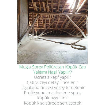
Muğla Sprey Poliüretan Köpük Çatı
Yalıtımı Nasıl Yapılır?
Ücretsiz keşif yapılır
Çatı yüzeyi detaylı incelenir
Uygulama öncesi yüzey temizlenir
Profesyonel makinelerle sprey
köpük uygulanır
Köpük kısa sürede sertleşerek