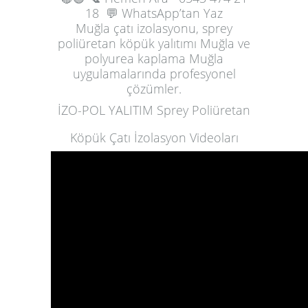
18
💬 WhatsApp’tan Yaz
Muğla çatı izolasyonu, sprey
poliüretan köpük yalıtımı Muğla ve
polyurea kaplama Muğla
uygulamalarında profesyonel
çözümler.
İZO-POL YALITIM Sprey Poliüretan
Köpük Çatı İzolasyon Videoları