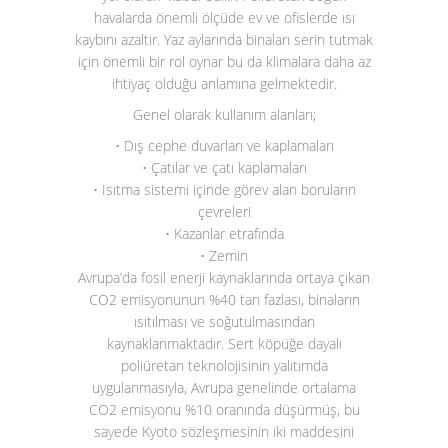
havalarda önemli ölçüde ev ve ofislerde ısı
kaybını azaltır. Yaz aylarında binaları serin tutmak
için önemli bir rol oynar bu da klimalara daha az
ihtiyaç olduğu anlamına gelmektedir.
Genel olarak kullanım alanları;
• Dış cephe duvarları ve kaplamaları
• Çatılar ve çatı kaplamaları
• Isıtma sistemi içinde görev alan boruların
çevreleri
• Kazanlar etrafında
• Zemin
Avrupa’da fosil enerji kaynaklarında ortaya çıkan
CO
2
emisyonunun %40 tan fazlası, binaların
ısıtılması ve soğutulmasından
kaynaklanmaktadır. Sert köpüğe dayalı
poliüretan teknolojisinin yalıtımda
uygulanmasıyla, Avrupa genelinde ortalama
CO
2
emisyonu %10 oranında düşürmüş, bu
sayede Kyoto sözleşmesinin iki maddesini