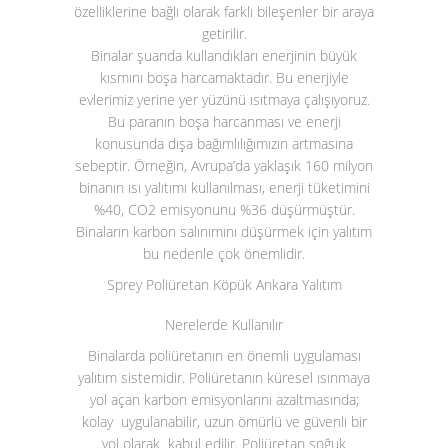
özelliklerine bağlı olarak farklı bileşenler bir araya
getirilir.
Binalar şuanda kullandıkları enerjinin büyük
kısmını boşa harcamaktadır. Bu enerjiyle
evlerimiz yerine yer yüzünü ısıtmaya çalışıyoruz.
Bu paranın boşa harcanması ve enerji
konusunda dışa bağımlılığımızın artmasına
sebeptir. Örneğin, Avrupa’da yaklaşık 160 milyon
binanın ısı yalıtımı kullanılması, enerji tüketimini
%40, CO
2
emisyonunu %36 düşürmüştür.
Binaların karbon salınımını düşürmek için yalıtım
bu nedenle çok önemlidir.
Sprey Poliüretan Köpük Ankara Yalıtım
Nerelerde Kullanılır
Binalarda poliüretanın en önemli uygulaması
yalıtım sistemidir. Poliüretanın küresel ısınmaya
yol açan karbon emisyonlarını azaltmasında;
kolay uygulanabilir, uzun ömürlü ve güvenli bir
yol olarak kabul edilir. Poliüretan soğuk