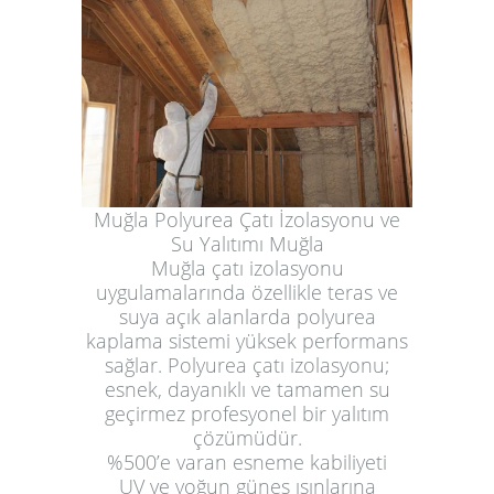
Muğla Polyurea Çatı İzolasyonu ve
Su Yalıtımı Muğla
Muğla çatı izolasyonu
uygulamalarında özellikle teras ve
suya açık alanlarda polyurea
kaplama sistemi yüksek performans
sağlar. Polyurea çatı izolasyonu;
esnek, dayanıklı ve tamamen su
geçirmez profesyonel bir yalıtım
çözümüdür.
%500’e varan esneme kabiliyeti
UV ve yoğun güneş ışınlarına