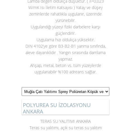
Lamda değeri oldukça düşüktür. ( λ=0,023
W/mK Isı İletim Katsayısı ) Yatay ve düşey
zeminlerde rahatlıkla uygulanır, üzerinde
yürünebilir.
Uygulandığı yüzeyi fiziki darbelere karşı
güçlendirir.
Uygulama hızı oldukça yüksektir.
DIN 4102’ye göre B3-B2-B1 yanma sınıfında,
aleve dayanıklıdır . Yangın sırasında damlama
yapmaz.
Ahşap, metal, beton vs. tüm yüzeylerde
uygulanabilir %100 adreans sağlar.
POLYUREA SU İZOLASYONU
ANKARA
TERAS SU YALITIMI ANKARA
Teras su yalıtımı
, açık su teras su yalıtım