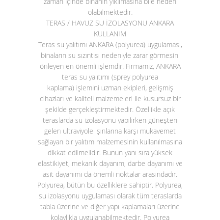
zaman içinde binanın yıkılmasına bile neden
olabilmektedir.
TERAS / HAVUZ SU İZOLASYONU ANKARA
KULLANIM
Teras su yalıtımı ANKARA (polyurea)
uygulaması,
binaların su sızıntısı nedeniyle zarar görmesini
önleyen en önemli işlemdir. Firmamız, ANKARA
teras su yalıtımı (sprey polyurea
kaplama)
işlemini uzman ekipleri, gelişmiş
cihazları ve kaliteli malzemeleri ile kusursuz bir
şekilde gerçekleştirmektedir. Özellikle açık
teraslarda su izolasyonu yapılırken güneşten
gelen ultraviyole ışınlarına karşı mukavemet
sağlayan bir yalıtım malzemesinin kullanılmasına
dikkat edilmelidir. Bunun yanı sıra yüksek
elastikiyet, mekanik dayanım, darbe dayanımı ve
asit dayanımı da önemli noktalar arasındadır.
Polyurea, bütün bu özelliklere sahiptir. Polyurea,
su izolasyonu uygulaması olarak tüm teraslarda
tabla üzerine ve diğer yapı kaplamaları üzerine
kolaylıkla uygulanabilmektedir. Polyurea