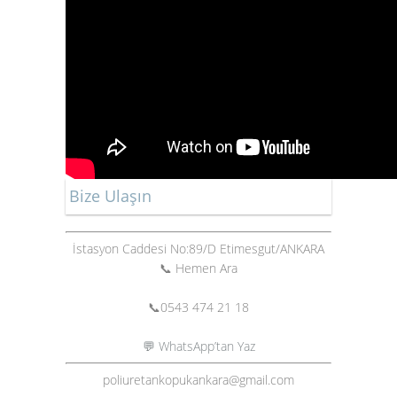
Bize Ulaşın
İstasyon Caddesi No:89/D Etimesgut/ANKARA
📞 Hemen Ara
📞
0543 474 21 18
💬 WhatsApp’tan Yaz
poliuretankopukankara@gmail.com