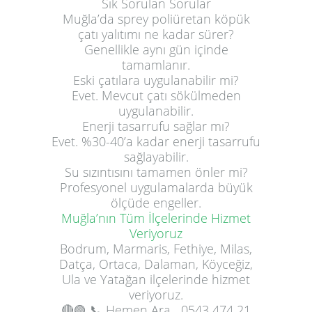
Sık Sorulan Sorular
Muğla’da sprey poliüretan köpük
çatı yalıtımı ne kadar sürer?
Genellikle aynı gün içinde
tamamlanır.
Eski çatılara uygulanabilir mi?
Evet. Mevcut çatı sökülmeden
uygulanabilir.
Enerji tasarrufu sağlar mı?
Evet. %30-40’a kadar enerji tasarrufu
sağlayabilir.
Su sızıntısını tamamen önler mi?
Profesyonel uygulamalarda büyük
ölçüde engeller.
Muğla’nın Tüm İlçelerinde Hizmet
Veriyoruz
Bodrum, Marmaris, Fethiye, Milas,
Datça, Ortaca, Dalaman, Köyceğiz,
Ula ve Yatağan ilçelerinde hizmet
veriyoruz.
🔴🟢
📞 Hemen Ara
0543 474 21