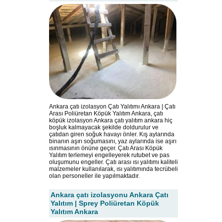
Ankara çatı izolasyon Çatı Yalıtımı Ankara | Çatı
Arası Poliüretan Köpük Yalıtım Ankara, çatı
köpük izolasyon Ankara çatı yalıtım ankara hiç
boşluk kalmayacak şekilde doldurulur ve
çatıdan giren soğuk havayı önler. Kış aylarında
binanın aşırı soğumasını, yaz aylarında ise aşırı
ısınmasının önüne geçer. Çatı Arası Köpük
Yalıtım terlemeyi engelleyerek rutubet ve pas
oluşumunu engeller. Çatı arası ısı yalıtımı kaliteli
malzemeler kullanılarak, ısı yalıtımında tecrübeli
olan personeller ile yapılmaktadır.
Ankara çatı izolasyonu Ankara Çatı
Yalıtım | Sprey Poliüretan Köpük
Yalıtım Ankara