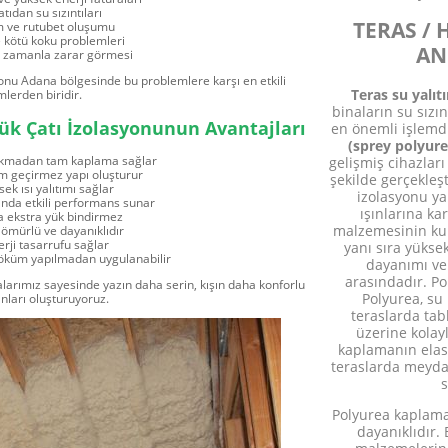
atıdan su sızıntıları
TERAS /
 ve rutubet oluşumu
e kötü koku problemleri
AN
n zamanla zarar görmesi
onu Adana bölgesinde bu problemlere karşı en etkili
Teras su yalı
lerden biridir.
binaların su sızı
ük Çatı İzolasyonunun Avantajları
en önemli işlemd
(sprey polyur
rakmadan tam kaplama sağlar
gelişmiş cihazları
m geçirmez yapı oluşturur
şekilde gerçekleşt
ek ısı yalıtımı sağlar
izolasyonu ya
ında etkili performans sunar
ışınlarına ka
a ekstra yük bindirmez
malzemesinin kul
ömürlü ve dayanıklıdır
rji tasarrufu sağlar
yanı sıra yükse
 söküm yapılmadan uygulanabilir
dayanımı ve
arasındadır. Po
larımız sayesinde yazın daha serin, kışın daha konforlu
Polyurea, su
nları oluşturuyoruz.
teraslarda tab
üzerine kolay
kaplamanın elast
teraslarda meyda
s
Polyurea kaplama 
dayanıklıdır.