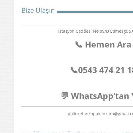
Bize Ulaşın
İstasyon Caddesi No:89/D Etimesgut
📞 Hemen Ara
📞
0543 474 21 1
💬 WhatsApp’tan 
poliuretankopukankara@gmail.