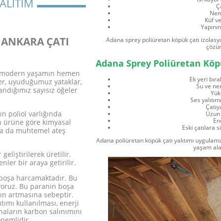
ALITIM
Ç
Nem
Küf v
Yapını
 ANKARA ÇATI
Adana sprey poliüretan köpük çatı izolasy
çözüm
Adana Sprey Poliüretan Köp
ar modern yaşamın hemen
Ek yeri bı
r, uyuduğumuz yataklar,
Su ve ne
andığımız sayısız öğeler
Yüks
Ses yalıtım
Çatıy
ın poliol varlığında
Uzun 
Ene
on ürüne göre kimyasal
Eski çatılara
ar ya da muhtemel ateş
Adana poliüretan köpük çatı yalıtımı uygulama
yaşam ala
eliştirilerek üretilir.
nler bir araya getirilir.
 boşa harcamaktadır. Bu
ıyoruz. Bu paranın boşa
ın artmasına sebeptir.
tımı kullanılması, enerji
ların karbon salınımını
nemlidir.