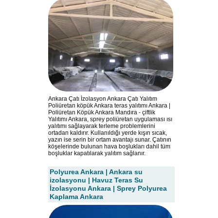
Ankara Çatı İzolasyon Ankara Çatı Yalıtım
Poliüretan köpük Ankara teras yalıtımı Ankara |
Poliüretan Köpük Ankara Mandıra - çiftlik
Yalıtımı Ankara, sprey poliüretan uygulaması ısı
yalıtımı sağlayarak terleme problemlerini
ortadan kaldırır. Kullanıldığı yerde kışın sıcak,
yazın ise serin bir ortam avantajı sunar. Çatının
köşelerinde bulunan hava boşlukları dahil tüm
boşluklar kapatılarak yalıtım sağlanır.
Polyurea Ankara | Ankara su
izolasyonu | Havuz Teras Su
İzolasyonu Ankara | Sprey Polyurea
Kaplama Ankara