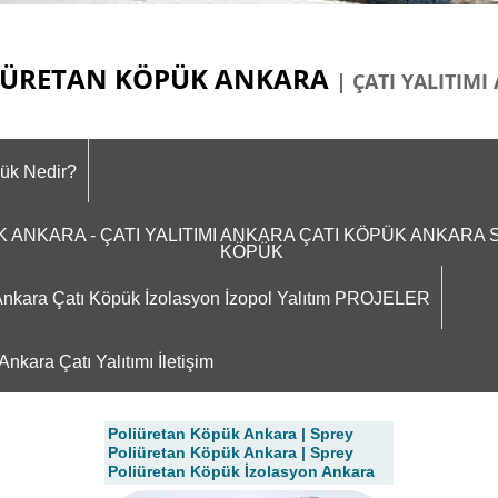
ÜRETAN KÖPÜK ANKARA
| ÇATI YALITIM
pük Nedir?
ÜK ANKARA - ÇATI YALITIMI ANKARA ÇATI KÖPÜK ANKAR
KÖPÜK
m Ankara Çatı Köpük İzolasyon İzopol Yalıtım PROJELER
nkara Çatı Yalıtımı İletişim
Poliüretan Köpük Ankara | Sprey
Poliüretan Köpük Ankara | Sprey
Poliüretan Köpük İzolasyon Ankara