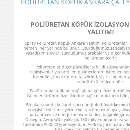
POLİÜRETAN KÖPÜK ANKARA ÇATI Y
POLİÜRETAN KÖPÜK İZOLASYON
YALITIMI
Sprey Poliüretan Köpük Ankara Yalıtım. Poliüretanl
hemen her yerinde bulunur. Oturduğumuz sandalyele
yaşadığımız evler, sürdüğümüz arabalar ve diğer kull
poliüretan içerir.
Poliüretanlar diğer plastikler gibi, diizosiyanatlar
reaksiyonlarıyla üretilen polimerlerdir. İstenilen s
formüller, farklı tipte katalizörleri, şişirici ajanl
söndürücüleri içerebilir.
Poliüretanlar kullanılacağı alana göre özel formüller g
İstenilen ürünün özelliklerine bağlı olarak farklı bileşe
Binalar şuanda kullandıkları enerjinin büyük kısmını
enerjiyle evlerimiz yerine yer yüzünü ısıtmaya çalış
harcanması ve enerji konusunda dışa bağımlılığımız
Örneğin, Avrupa’da yaklaşık 160 milyon binanın ısı yalı
tüketimini %40, CO
emisyonunu %36 düşürmüştür. Bina
2
düşürmek için yalıtım bu nedenle çok ö