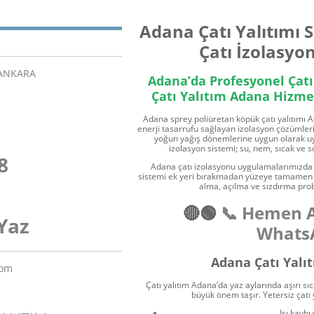
Adana
Çatı Yalıtımı
S
Çatı İzolasy
/ANKARA
Adana’da Profesyonel Çatı
Çatı Yalıtım Adana Hizme
Adana sprey poliüretan köpük çatı yalıtımı A
enerji tasarrufu sağlayan izolasyon çözümleri
yoğun yağış dönemlerine uygun olarak uy
izolasyon sistemi; su, nem, sıcak ve 
8
Adana çatı izolasyonu uygulamalarımızda k
sistemi ek yeri bırakmadan yüzeye tamamen ya
alma, açılma ve sızdırma prob
🔴🟢
📞 Hemen 
Yaz
WhatsA
Adana Çatı Yalı
com
Çatı yalıtım Adana’da yaz aylarında aşırı sı
büyük önem taşır. Yetersiz çatı
Isı kaybı