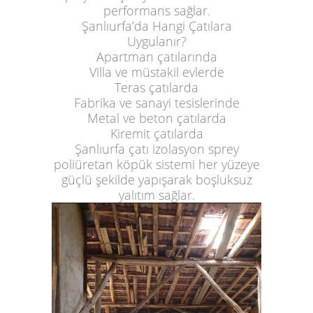
performans sağlar.
Şanlıurfa’da Hangi Çatılara
Uygulanır?
Apartman çatılarında
Villa ve müstakil evlerde
Teras çatılarda
Fabrika ve sanayi tesislerinde
Metal ve beton çatılarda
Kiremit çatılarda
Şanlıurfa çatı izolasyon sprey
poliüretan köpük sistemi her yüzeye
güçlü şekilde yapışarak boşluksuz
yalıtım sağlar.