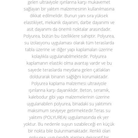
gelen ultraviyole ışınlarına karşı mukavemet
sağlayan bir yalıtım malzemesinin kullanılmasına
dikkat edilmelidir. Bunun yanı sıra yüksek
elastikiyet, mekanik dayanım, darbe dayanımı ve
asit dayanımı da önemli noktalar arasındadır.
Polyurea, bütün bu özelliklere sahiptir. Polyurea,
su izolasyonu uygulaması olarak tüm teraslarda
tabla üzerine ve diğer yapı kaplamaları üzerine
kolaylıkla uygulanabilmektedir. Polyurea
kaplamanın elastiki olma avantajı vardır ve bu
sayede teraslarda meydana gelen çatlakları
doldurarak binanın sağlığını korumaktadır.
Polyurea kaplama malzemesi ultraviyole
ışınlarına karşı dayanıklıdır. Beton, seramik,
kalebodur gibi yapı malzemelerinin üzerine
uygulanabilen polyurea, binadaki su yalıtımını
maksimum seviyeye getirmektedir.
Teras su
yalıtımı (POLYUREA)
uygulamasında ek yer
yoktur. Bu nedenle suyun sızabileceği en küçük
bir nokta bile bulunmamaktadır. Renkli olan
polyurea, uygulandığı alanlara dekoratif bir