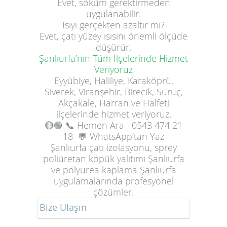
Evet, söküm gerektirmeden
uygulanabilir.
Isıyı gerçekten azaltır mı?
Evet, çatı yüzey ısısını önemli ölçüde
düşürür.
Şanlıurfa’nın Tüm İlçelerinde Hizmet
Veriyoruz
Eyyübiye, Haliliye, Karaköprü,
Siverek, Viranşehir, Birecik, Suruç,
Akçakale, Harran ve Halfeti
ilçelerinde hizmet veriyoruz.
🔴🟢
📞 Hemen Ara
0543 474 21
18
💬 WhatsApp’tan Yaz
Şanlıurfa çatı izolasyonu, sprey
poliüretan köpük yalıtımı Şanlıurfa
ve polyurea kaplama Şanlıurfa
uygulamalarında profesyonel
çözümler.
Bize Ulaşın