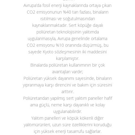
Avrupa’da fosil enerji kaynaklarında ortaya çıkan
CO
2
emisyonunun %40 tan fazlası, binaların
ısıtılması ve soğutulmasından
kaynaklanmaktadır. Sert köpüğe dayalı
poliüretan teknolojisinin yalıtımda
uygulanmasıyla, Avrupa genelinde ortalama
CO
2
emisyonu %10 oranında düşürmüş, bu
sayede Kyoto sözleşmesinin iki maddesini
karşılamıştır.
Binalarda poliüretan kullanımının bir çok
avantajları vardır;
Poliüretan yüksek dayanımı sayesinde, binaların
yıpranmaya karşı direncini ve bakım için süresini
arttırır.
Poliüretandan yapılmış sert yalıtım paneller hafif
ama güçlü, neme karşı dayanıklı ve kolay
uygulanabilirdir.
Yalıtım panelleri ve köpük kökenli diğer
yalıtımürünleri, uzun süre özelliklerini koruduğu
için yüksek enerji tasarrufu sağlarlar.