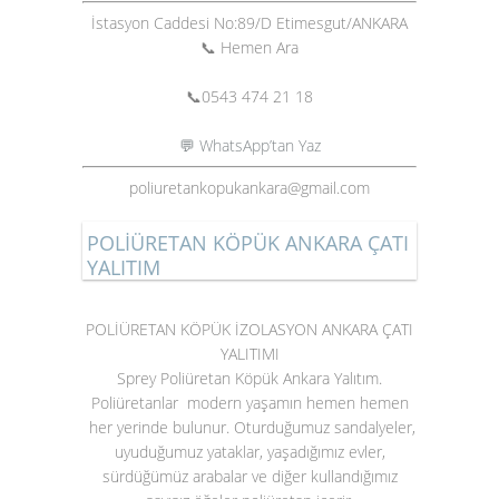
İstasyon Caddesi No:89/D Etimesgut/ANKARA
📞 Hemen Ara
📞
0543 474 21 18
💬 WhatsApp’tan Yaz
poliuretankopukankara@gmail.com
POLİÜRETAN KÖPÜK ANKARA ÇATI
YALITIM
POLİÜRETAN KÖPÜK İZOLASYON ANKARA ÇATI
YALITIMI
Sprey Poliüretan Köpük Ankara Yalıtım.
Poliüretanlar modern yaşamın hemen hemen
her yerinde bulunur. Oturduğumuz sandalyeler,
uyuduğumuz yataklar, yaşadığımız evler,
sürdüğümüz arabalar ve diğer kullandığımız