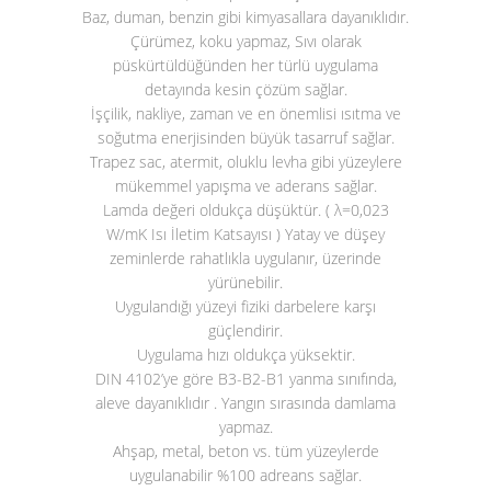
Baz, duman, benzin gibi kimyasallara dayanıklıdır.
Çürümez, koku yapmaz, Sıvı olarak
püskürtüldüğünden her türlü uygulama
detayında kesin çözüm sağlar.
İşçilik, nakliye, zaman ve en önemlisi ısıtma ve
soğutma enerjisinden büyük tasarruf sağlar.
Trapez sac, atermit, oluklu levha gibi yüzeylere
mükemmel yapışma ve aderans sağlar.
Lamda değeri oldukça düşüktür. ( λ=0,023
W/mK Isı İletim Katsayısı ) Yatay ve düşey
zeminlerde rahatlıkla uygulanır, üzerinde
yürünebilir.
Uygulandığı yüzeyi fiziki darbelere karşı
güçlendirir.
Uygulama hızı oldukça yüksektir.
DIN 4102’ye göre B3-B2-B1 yanma sınıfında,
aleve dayanıklıdır . Yangın sırasında damlama
yapmaz.
Ahşap, metal, beton vs. tüm yüzeylerde
uygulanabilir %100 adreans sağlar.