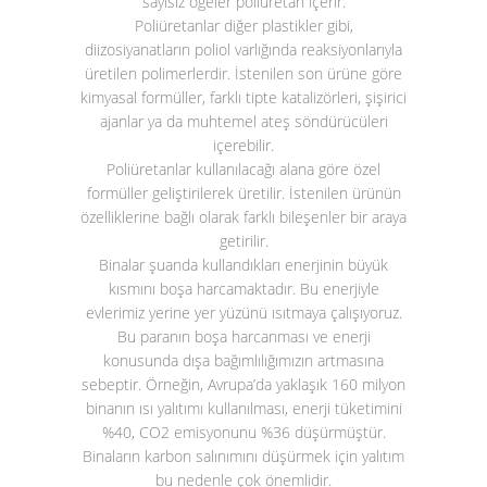
sayısız öğeler poliüretan içerir.
Poliüretanlar diğer plastikler gibi,
diizosiyanatların poliol varlığında reaksiyonlarıyla
üretilen polimerlerdir. İstenilen son ürüne göre
kimyasal formüller, farklı tipte katalizörleri, şişirici
ajanlar ya da muhtemel ateş söndürücüleri
içerebilir.
Poliüretanlar kullanılacağı alana göre özel
formüller geliştirilerek üretilir. İstenilen ürünün
özelliklerine bağlı olarak farklı bileşenler bir araya
getirilir.
Binalar şuanda kullandıkları enerjinin büyük
kısmını boşa harcamaktadır. Bu enerjiyle
evlerimiz yerine yer yüzünü ısıtmaya çalışıyoruz.
Bu paranın boşa harcanması ve enerji
konusunda dışa bağımlılığımızın artmasına
sebeptir. Örneğin, Avrupa’da yaklaşık 160 milyon
binanın ısı yalıtımı kullanılması, enerji tüketimini
%40, CO
2
emisyonunu %36 düşürmüştür.
Binaların karbon salınımını düşürmek için yalıtım
bu nedenle çok önemlidir.