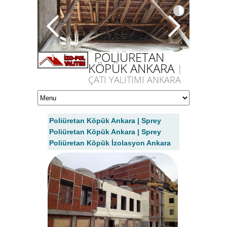
POLİÜRETAN
KÖPÜK ANKARA
|
ÇATI YALITIMI ANKARA
Poliüretan Köpük Ankara | Sprey
Poliüretan Köpük Ankara | Sprey
Poliüretan Köpük İzolasyon Ankara