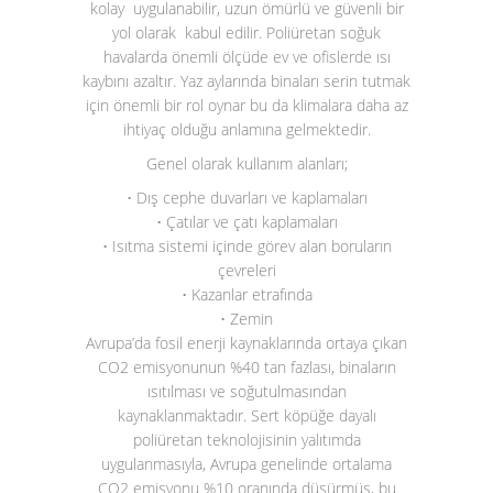
kolay uygulanabilir, uzun ömürlü ve güvenli bir
yol olarak kabul edilir. Poliüretan soğuk
havalarda önemli ölçüde ev ve ofislerde ısı
kaybını azaltır. Yaz aylarında binaları serin tutmak
için önemli bir rol oynar bu da klimalara daha az
ihtiyaç olduğu anlamına gelmektedir.
Genel olarak kullanım alanları;
• Dış cephe duvarları ve kaplamaları
• Çatılar ve çatı kaplamaları
• Isıtma sistemi içinde görev alan boruların
çevreleri
• Kazanlar etrafında
• Zemin
Avrupa’da fosil enerji kaynaklarında ortaya çıkan
CO
2
emisyonunun %40 tan fazlası, binaların
ısıtılması ve soğutulmasından
kaynaklanmaktadır. Sert köpüğe dayalı
poliüretan teknolojisinin yalıtımda
uygulanmasıyla, Avrupa genelinde ortalama
CO
2
emisyonu %10 oranında düşürmüş, bu