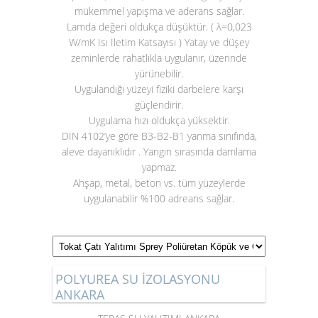
mükemmel yapışma ve aderans sağlar.
Lamda değeri oldukça düşüktür. ( λ=0,023
W/mK Isı İletim Katsayısı ) Yatay ve düşey
zeminlerde rahatlıkla uygulanır, üzerinde
yürünebilir.
Uygulandığı yüzeyi fiziki darbelere karşı
güçlendirir.
Uygulama hızı oldukça yüksektir.
DIN 4102’ye göre B3-B2-B1 yanma sınıfında,
aleve dayanıklıdır . Yangın sırasında damlama
yapmaz.
Ahşap, metal, beton vs. tüm yüzeylerde
uygulanabilir %100 adreans sağlar.
POLYUREA SU İZOLASYONU
ANKARA