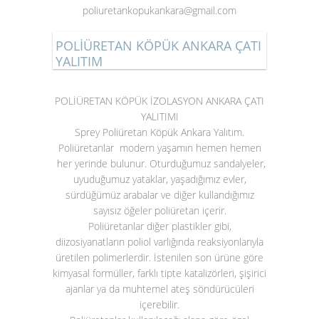
poliuretankopukankara@gmail.com
POLİÜRETAN KÖPÜK ANKARA ÇATI
YALITIM
POLİÜRETAN KÖPÜK İZOLASYON ANKARA ÇATI
YALITIMI
Sprey Poliüretan Köpük Ankara Yalıtım.
Poliüretanlar modern yaşamın hemen hemen
her yerinde bulunur. Oturduğumuz sandalyeler,
uyuduğumuz yataklar, yaşadığımız evler,
sürdüğümüz arabalar ve diğer kullandığımız
sayısız öğeler poliüretan içerir.
Poliüretanlar diğer plastikler gibi,
diizosiyanatların poliol varlığında reaksiyonlarıyla
üretilen polimerlerdir. İstenilen son ürüne göre
kimyasal formüller, farklı tipte katalizörleri, şişirici
ajanlar ya da muhtemel ateş söndürücüleri
içerebilir.