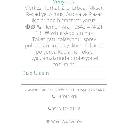
Veriyoruz
Merkez, Turhal, Zile, Erbaa, Niksar,
Reşadiye, Almus, Artova ve Pazar
ilçelerinde hizmet veriyoruz.
🔴🟢
📞 Hemen Ara
0543 474 21
18
💬 WhatsApp’tan Yaz
Tokat çatı izolasyonu, sprey
poliüretan köpük yalıtımı Tokat ve
polyurea kaplama Tokat
uygulamalarında profesyonel
çözümler.
Bize Ulaşın
İstasyon Caddesi No:89/D Etimesgut/ANKARA
📞 Hemen Ara
📞
0543 474 21 18
💬 WhatsApp’tan Yaz