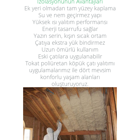
İzolasyonunun Avantajları
Ek yeri olmadan tam yüzey kaplama
Su ve nem geçirmez yapı
Yüksek ısı yalıtım performansı
Enerji tasarrufu sağlar
Yazın serin, kışın sıcak ortam
Çatıya ekstra yük bindirmez
Uzun ömürlü kullanım
Eski çatılara uygulanabilir
Tokat poliüretan köpük çatı yalıtımı
uygulamalarımız ile dört mevsim
konforlu yaşam alanları
oluşturuyoruz.