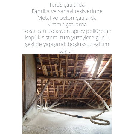
Teras çatılarda
Fabrika ve sanayi tesislerinde
Metal ve beton çatılarda
Kiremit çatılarda
Tokat çatı izolasyon sprey poliüretan
köpük sistemi tüm yüzeylere güçlü
şekilde yapışarak boşluksuz yalıtım
sağlar.