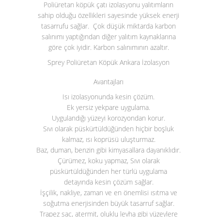
Poliüretan köpük çatı izolasyonu yalıtımların
sahip olduğu özellikleri sayesinde yüksek enerji
tasarrufu sağlar. Çok düşük miktarda karbon
salınımı yaptığından diğer yalıtım kaynaklarına
göre çok iyidir. Karbon salınımının azaltır.
Sprey Poliüretan Köpük Ankara İzolasyon
Avantajları
Isı izolasyonunda kesin çözüm.
Ek yersiz yekpare uygulama.
Uygulandığı yüzeyi korozyondan korur.
Sıvı olarak püskürtüldüğünden hiçbir boşluk
kalmaz, ısı koprüsü uluşturmaz.
Baz, duman, benzin gibi kimyasallara dayanıklıdır.
Çürümez, koku yapmaz, Sıvı olarak
püskürtüldüğünden her türlü uygulama
detayında kesin çözüm sağlar.
İşçilik, nakliye, zaman ve en önemlisi ısıtma ve
soğutma enerjisinden büyük tasarruf sağlar.
Trapez sac, atermit, oluklu levha gibi yüzeylere