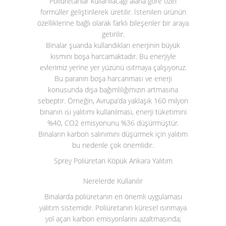
Poliüretanlar kullanılacağı alana göre özel
formüller geliştirilerek üretilir. İstenilen ürünün
özelliklerine bağlı olarak farklı bileşenler bir araya
getirilir.
Binalar şuanda kullandıkları enerjinin büyük
kısmını boşa harcamaktadır. Bu enerjiyle
evlerimiz yerine yer yüzünü ısıtmaya çalışıyoruz.
Bu paranın boşa harcanması ve enerji
konusunda dışa bağımlılığımızın artmasına
sebeptir. Örneğin, Avrupa’da yaklaşık 160 milyon
binanın ısı yalıtımı kullanılması, enerji tüketimini
%40, CO
2
emisyonunu %36 düşürmüştür.
Binaların karbon salınımını düşürmek için yalıtım
bu nedenle çok önemlidir.
Sprey Poliüretan Köpük Ankara Yalıtım
Nerelerde Kullanılır
Binalarda poliüretanın en önemli uygulaması
yalıtım sistemidir. Poliüretanın küresel ısınmaya
yol açan karbon emisyonlarını azaltmasında;