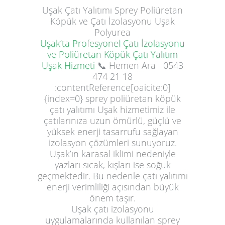
Uşak
Çatı Yalıtımı
Sprey Poliüretan
Köpük ve Çatı İzolasyonu Uşak
Polyurea
Uşak’ta Profesyonel Çatı İzolasyonu
ve Poliüretan Köpük Çatı Yalıtım
Uşak Hizmeti
📞 Hemen Ara
0543
474 21 18
:contentReference[oaicite:0]
{index=0} sprey poliüretan köpük
çatı yalıtımı Uşak hizmetimiz ile
çatılarınıza uzun ömürlü, güçlü ve
yüksek enerji tasarrufu sağlayan
izolasyon çözümleri sunuyoruz.
Uşak’ın karasal iklimi nedeniyle
yazları sıcak, kışları ise soğuk
geçmektedir. Bu nedenle çatı yalıtımı
enerji verimliliği açısından büyük
önem taşır.
Uşak çatı izolasyonu
uygulamalarında kullanılan sprey