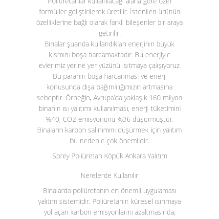
Poliüretanlar kullanılacağı alana göre özel
formüller geliştirilerek üretilir. İstenilen ürünün
özelliklerine bağlı olarak farklı bileşenler bir araya
getirilir.
Binalar şuanda kullandıkları enerjinin büyük
kısmını boşa harcamaktadır. Bu enerjiyle
evlerimiz yerine yer yüzünü ısıtmaya çalışıyoruz.
Bu paranın boşa harcanması ve enerji
konusunda dışa bağımlılığımızın artmasına
sebeptir. Örneğin, Avrupa’da yaklaşık 160 milyon
binanın ısı yalıtımı kullanılması, enerji tüketimini
%40, CO
2
emisyonunu %36 düşürmüştür.
Binaların karbon salınımını düşürmek için yalıtım
bu nedenle çok önemlidir.
Sprey Poliüretan Köpük Ankara Yalıtım
Nerelerde Kullanılır
Binalarda poliüretanın en önemli uygulaması
yalıtım sistemidir. Poliüretanın küresel ısınmaya
yol açan karbon emisyonlarını azaltmasında;