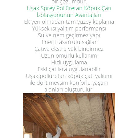
bir çözümdür.
Uşak Sprey Poliüretan Köpük Çatı
İzolasyonunun Avantajları
Ek yeri olmadan tam yüzey kaplama
Yüksek ısı yalıtım performansı
Su ve nem geçirmez yapı
Enerji tasarrufu sağlar
Çatıya ekstra yük bindirmez
Uzun ömürlü kullanım
Hızlı uygulama
Eski çatılara uygulanabilir
Uşak poliüretan köpük çatı yalıtımı
ile dört mevsim konforlu yaşam
alanları oluşturulur.