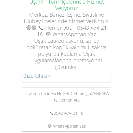
Uşak’ın Tüm İlçelerinde Hizmet
Veriyoruz
Merkez, Banaz, Eşme, Sivaslı ve
Ulubey ilçelerinde hizmet veriyoruz.
🔴🟢
📞 Hemen Ara
0543 474 21
18
💬 WhatsApp’tan Yaz
Uşak çatı izolasyonu, sprey
poliüretan köpük yalıtımı Uşak ve
polyurea kaplama Uşak
uygulamalarında profesyonel
çözümler.
Bize Ulaşın
İstasyon Caddesi No:89/D Etimesgut/ANKARA
📞 Hemen Ara
📞
0543 474 21 18
💬 WhatsApp’tan Yaz