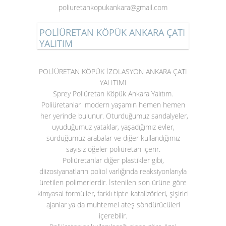
poliuretankopukankara@gmail.com
POLİÜRETAN KÖPÜK ANKARA ÇATI
YALITIM
POLİÜRETAN KÖPÜK İZOLASYON ANKARA ÇATI
YALITIMI
Sprey Poliüretan Köpük Ankara Yalıtım.
Poliüretanlar modern yaşamın hemen hemen
her yerinde bulunur. Oturduğumuz sandalyeler,
uyuduğumuz yataklar, yaşadığımız evler,
sürdüğümüz arabalar ve diğer kullandığımız
sayısız öğeler poliüretan içerir.
Poliüretanlar diğer plastikler gibi,
diizosiyanatların poliol varlığında reaksiyonlarıyla
üretilen polimerlerdir. İstenilen son ürüne göre
kimyasal formüller, farklı tipte katalizörleri, şişirici
ajanlar ya da muhtemel ateş söndürücüleri
içerebilir.