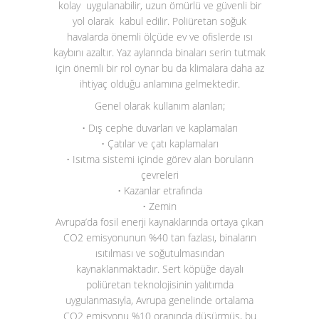
kolay uygulanabilir, uzun ömürlü ve güvenli bir
yol olarak kabul edilir. Poliüretan soğuk
havalarda önemli ölçüde ev ve ofislerde ısı
kaybını azaltır. Yaz aylarında binaları serin tutmak
için önemli bir rol oynar bu da klimalara daha az
ihtiyaç olduğu anlamına gelmektedir.
Genel olarak kullanım alanları;
• Dış cephe duvarları ve kaplamaları
• Çatılar ve çatı kaplamaları
• Isıtma sistemi içinde görev alan boruların
çevreleri
• Kazanlar etrafında
• Zemin
Avrupa’da fosil enerji kaynaklarında ortaya çıkan
CO
2
emisyonunun %40 tan fazlası, binaların
ısıtılması ve soğutulmasından
kaynaklanmaktadır. Sert köpüğe dayalı
poliüretan teknolojisinin yalıtımda
uygulanmasıyla, Avrupa genelinde ortalama
CO
2
emisyonu %10 oranında düşürmüş, bu