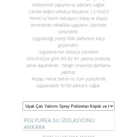
mükemmel yapışma ve aderans sağlar.
Lamda değeri oldukça düşüktür. ( λ=0,023
W/mK Isı İletim Katsayısı ) Yatay ve düşey
zeminlerde rahatlıkla uygulanır, üzerinde
yürünebilir.
Uygulandığı yüzeyi fiziki darbelere karşı
güçlendirir.
Uygulama hızı oldukça yüksektir.
DIN 4102’ye göre B3-B2-B1 yanma sınıfında,
aleve dayanıklıdır . Yangın sırasında damlama
yapmaz.
Ahşap, metal, beton vs. tüm yüzeylerde
uygulanabilir %100 adreans sağlar.
POLYUREA SU İZOLASYONU
ANKARA