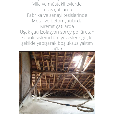
Villa ve müstakil evlerde
Teras çatılarda
Fabrika ve sanayi tesislerinde
Metal ve beton çatılarda
Kiremit çatılarda
Uşak çatı izolasyon sprey poliüretan
köpük sistemi tüm yüzeylere güçlü
şekilde yapışarak boşluksuz yalıtım
sağlar.