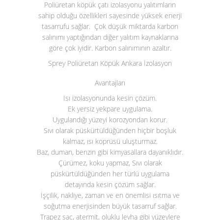
Poliüretan köpük çatı izolasyonu yalıtımların
sahip olduğu özellikleri sayesinde yüksek enerji
tasarrufu sağlar. Çok düşük miktarda karbon
salınımı yaptığından diğer yalıtım kaynaklarına
göre çok iyidir. Karbon salınımının azaltır.
Sprey Poliüretan Köpük Ankara İzolasyon
Avantajları
Isı izolasyonunda kesin çözüm.
Ek yersiz yekpare uygulama.
Uygulandığı yüzeyi korozyondan korur.
Sıvı olarak püskürtüldüğünden hiçbir boşluk
kalmaz, ısı koprüsü uluşturmaz.
Baz, duman, benzin gibi kimyasallara dayanıklıdır.
Çürümez, koku yapmaz, Sıvı olarak
püskürtüldüğünden her türlü uygulama
detayında kesin çözüm sağlar.
İşçilik, nakliye, zaman ve en önemlisi ısıtma ve
soğutma enerjisinden büyük tasarruf sağlar.
Trapez sac, atermit, oluklu levha gibi yüzeylere