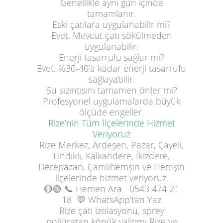
Genellikle aynı gün içinde
tamamlanır.
Eski çatılara uygulanabilir mi?
Evet. Mevcut çatı sökülmeden
uygulanabilir.
Enerji tasarrufu sağlar mı?
Evet. %30-40’a kadar enerji tasarrufu
sağlayabilir.
Su sızıntısını tamamen önler mi?
Profesyonel uygulamalarda büyük
ölçüde engeller.
Rize’nin Tüm İlçelerinde Hizmet
Veriyoruz
Rize Merkez, Ardeşen, Pazar, Çayeli,
Fındıklı, Kalkandere, İkizdere,
Derepazarı, Çamlıhemşin ve Hemşin
ilçelerinde hizmet veriyoruz.
🔴🟢
📞 Hemen Ara
0543 474 21
18
💬 WhatsApp’tan Yaz
Rize çatı izolasyonu, sprey
poliüretan köpük yalıtımı Rize ve