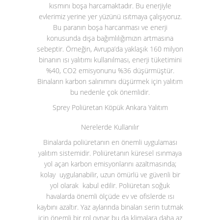
kısmını boşa harcamaktadır. Bu enerjiyle
evlerimiz yerine yer yüzünü ısıtmaya çalışıyoruz.
Bu paranın boşa harcanması ve enerji
konusunda dışa bağımlılığımızın artmasına
sebeptir. Örneğin, Avrupa’da yaklaşık 160 milyon
binanın ısı yalıtımı kullanılması, enerji tüketimini
%40, CO
2
emisyonunu %36 düşürmüştür.
Binaların karbon salınımını düşürmek için yalıtım
bu nedenle çok önemlidir.
Sprey Poliüretan Köpük Ankara Yalıtım
Nerelerde Kullanılır
Binalarda poliüretanın en önemli uygulaması
yalıtım sistemidir. Poliüretanın küresel ısınmaya
yol açan karbon emisyonlarını azaltmasında;
kolay uygulanabilir, uzun ömürlü ve güvenli bir
yol olarak kabul edilir. Poliüretan soğuk
havalarda önemli ölçüde ev ve ofislerde ısı
kaybını azaltır. Yaz aylarında binaları serin tutmak
için önemli bir rol oynar bu da klimalara daha az