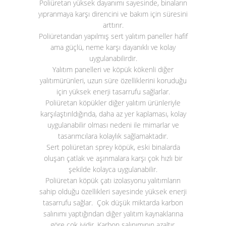
Poliüretan yüksek dayanımı sayesinde, binaların
yıpranmaya karşı direncini ve bakım için süresini
arttırır.
Poliüretandan yapılmış sert yalıtım paneller hafif
ama güçlü, neme karşı dayanıklı ve kolay
uygulanabilirdir.
Yalıtım panelleri ve köpük kökenli diğer
yalıtımürünleri, uzun süre özelliklerini koruduğu
için yüksek enerji tasarrufu sağlarlar.
Poliüretan köpükler diğer yalıtım ürünleriyle
karşılaştırıldığında, daha az yer kaplaması, kolay
uygulanabilir olması nedeni ile mimarlar ve
tasarımcılara kolaylık sağlamaktadır.
Sert poliüretan sprey köpük, eski binalarda
oluşan çatlak ve aşınmalara karşı çok hızlı bir
şekilde kolayca uygulanabilir.
Poliüretan köpük çatı izolasyonu yalıtımların
sahip olduğu özellikleri sayesinde yüksek enerji
tasarrufu sağlar. Çok düşük miktarda karbon
salınımı yaptığından diğer yalıtım kaynaklarına
göre çok iyidir. Karbon salınımının azaltır.