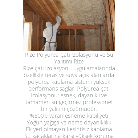
Rize Polyurea Çatı İzolasyonu ve Su
Yalıtımı Rize
Rize çatı izolasyonu uygulamalarında
özellikle teras ve suya açık alanlarda
polyurea kaplama sistemi yüksek
performans sağlar. Polyurea çatı
izolasyonu; esnek, dayanıklı ve
tamamen su geçirmez profesyonel
bir yalıtım çözümüdür.
%500’e varan esneme kabiliyeti
Yoğun yağışa ve neme dayanıklılık
Ek yeri olmayan kesintisiz kaplama
Su kaçaklarına karşı yüksek koruma