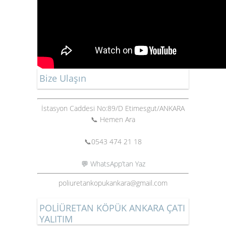
Bize Ulaşın
İstasyon Caddesi No:89/D Etimesgut/ANKARA
📞 Hemen Ara
📞
0543 474 21 18
💬 WhatsApp’tan Yaz
poliuretankopukankara@gmail.com
POLİÜRETAN KÖPÜK ANKARA ÇATI
YALITIM