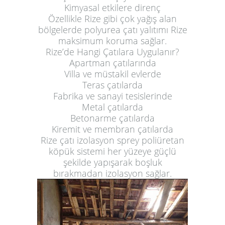
Kimyasal etkilere direnç
Özellikle Rize gibi çok yağış alan
bölgelerde polyurea çatı yalıtımı Rize
maksimum koruma sağlar.
Rize’de Hangi Çatılara Uygulanır?
Apartman çatılarında
Villa ve müstakil evlerde
Teras çatılarda
Fabrika ve sanayi tesislerinde
Metal çatılarda
Betonarme çatılarda
Kiremit ve membran çatılarda
Rize çatı izolasyon sprey poliüretan
köpük sistemi her yüzeye güçlü
şekilde yapışarak boşluk
bırakmadan izolasyon sağlar.