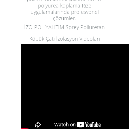
polyurea kaplama Rize
uygulamalarında profesyonel
çözümler.
İZO-POL YALITIM Sprey Poliüretan
Köpük Çatı İzolasyon Videoları