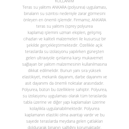
KULLANIM
Teras su yalıtımı ANKARA (polyurea)
uygulaması,
binaların su sızıntısı nedeniyle zarar görmesini
önleyen en önemli işlemdir. Firmamız, ANKARA
teras su yalıtımı (sprey polyurea
kaplama)
işlemini uzman ekipleri, gelişmiş
cihazları ve kaliteli malzemeleri ile kusursuz bir
şekilde gerçekleştirmektedir. Özellikle açık
teraslarda su izolasyonu yapılırken güneşten
gelen ultraviyole ışınlarına karşı mukavemet
sağlayan bir yalıtım malzemesinin kullanılmasına
dikkat edilmelidir. Bunun yanı sıra yüksek
elastikiyet, mekanik dayanım, darbe dayanımı ve
asit dayanımı da önemli noktalar arasındadır.
Polyurea, bütün bu özelliklere sahiptir. Polyurea,
su izolasyonu uygulaması olarak tüm teraslarda
tabla üzerine ve diğer yapı kaplamaları üzerine
kolaylıkla uygulanabilmektedir. Polyurea
kaplamanın elastiki olma avantajı vardır ve bu
sayede teraslarda meydana gelen çatlakları
doldurarak binanın sağlığını korumaktadır.