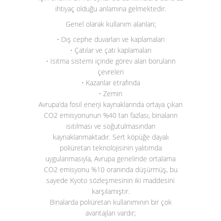
ihtiyaç olduğu anlamına gelmektedir.
Genel olarak kullanım alanları;
• Dış cephe duvarları ve kaplamaları
• Çatılar ve çatı kaplamaları
• Isıtma sistemi içinde görev alan boruların
çevreleri
• Kazanlar etrafında
• Zemin
Avrupa’da fosil enerji kaynaklarında ortaya çıkan
CO
2
emisyonunun %40 tan fazlası, binaların
ısıtılması ve soğutulmasından
kaynaklanmaktadır. Sert köpüğe dayalı
poliüretan teknolojisinin yalıtımda
uygulanmasıyla, Avrupa genelinde ortalama
CO
2
emisyonu %10 oranında düşürmüş, bu
sayede Kyoto sözleşmesinin iki maddesini
karşılamıştır.
Binalarda poliüretan kullanımının bir çok
avantajları vardır;