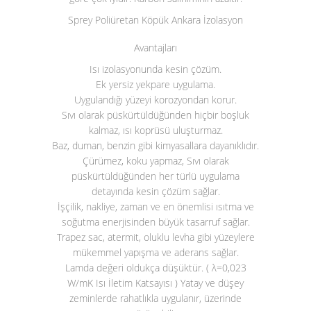
Sprey Poliüretan Köpük Ankara İzolasyon
Avantajları
Isı izolasyonunda kesin çözüm.
Ek yersiz yekpare uygulama.
Uygulandığı yüzeyi korozyondan korur.
Sıvı olarak püskürtüldüğünden hiçbir boşluk
kalmaz, ısı koprüsü uluşturmaz.
Baz, duman, benzin gibi kimyasallara dayanıklıdır.
Çürümez, koku yapmaz, Sıvı olarak
püskürtüldüğünden her türlü uygulama
detayında kesin çözüm sağlar.
İşçilik, nakliye, zaman ve en önemlisi ısıtma ve
soğutma enerjisinden büyük tasarruf sağlar.
Trapez sac, atermit, oluklu levha gibi yüzeylere
mükemmel yapışma ve aderans sağlar.
Lamda değeri oldukça düşüktür. ( λ=0,023
W/mK Isı İletim Katsayısı ) Yatay ve düşey
zeminlerde rahatlıkla uygulanır, üzerinde