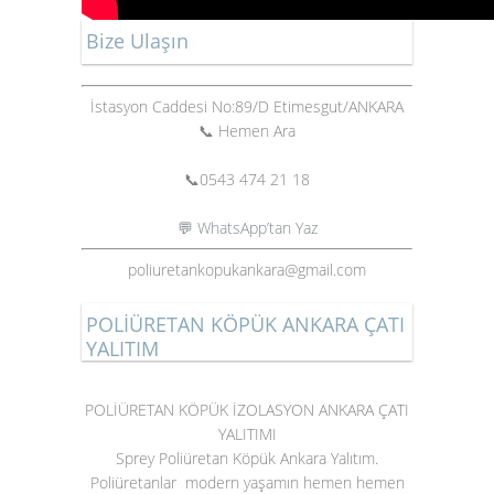
Bize Ulaşın
İstasyon Caddesi No:89/D Etimesgut/ANKARA
📞 Hemen Ara
📞
0543 474 21 18
💬 WhatsApp’tan Yaz
poliuretankopukankara@gmail.com
POLİÜRETAN KÖPÜK ANKARA ÇATI
YALITIM
POLİÜRETAN KÖPÜK İZOLASYON ANKARA ÇATI
YALITIMI
Sprey Poliüretan Köpük Ankara Yalıtım.
Poliüretanlar modern yaşamın hemen hemen