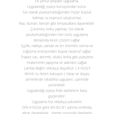
Ek yersiz yekpare uygulama.
Uygulandığı yüzeyi korozyondan korur.
Sıvı olarak püskürtüldüğünden hiçbir boşluk
kalmaz, ısı koprüsü uluşturmaz.
Baz, duman, benzin gibi kimyasallara dayanıklıdır.
Çürümez, koku yapmaz, Sıvı olarak
püskürtüldüğünden her türlü uygulama
detayında kesin çözüm sağlar.
İşçilik, nakliye, zaman ve en önemlisi ısıtma ve
soğutma enerjisinden büyük tasarruf sağlar.
Trapez sac, atermit, oluklu levha gibi yüzeylere
mükemmel yapışma ve aderans sağlar.
Lamda değeri oldukça düşüktür. ( λ=0,023
W/mK Isı İletim Katsayısı ) Yatay ve düşey
zeminlerde rahatlıkla uygulanır, üzerinde
yürünebilir.
Uygulandığı yüzeyi fiziki darbelere karşı
güçlendirir.
Uygulama hızı oldukça yüksektir.
DIN 4102’ye göre B3-B2-B1 yanma sınıfında,
aleve dayanıklıdır . Yangın sırasında damlama