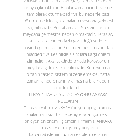
izolasyonunun tam anlamıyla yapılmasının önemi
ortaya çıkmaktadır. Binalar zaman içinde yerine
tam olarak oturmaktadır ve bu nedenle bazı
bölümlerde kılcal çatlamaların meydana gelmesi
kaçınılmazdır. Bu çatlamalar. Su sızıntılarının
meydana gelmesine neden olmaktadır. Teraslar,
su sızıntılarının en fazla görüldüğü yerlerin
başında gelmektedir. Su, önlenmesi en zor olan
maddedir ve kesinlikle sızıntılara karşı önlem
alınmalıdır. Aksi takdirde binada korozyonun
meydana gelmesi kaçınılmazdır. Korozyon da
binanın taşıyıcı sistemini zedelemekte, hatta
zaman içinde binanın yıkılmasına bile neden
olabilmektedir.
TERAS / HAVUZ SU İZOLASYONU ANKARA
KULLANIM
Teras su yalıtımı ANKARA (polyurea)
uygulaması,
binaların su sızıntısı nedeniyle zarar görmesini
önleyen en önemli işlemdir. Firmamız, ANKARA
teras su yalıtımı (sprey polyurea
kaplama)
işlemini uzman ekipleri, gelişmiş