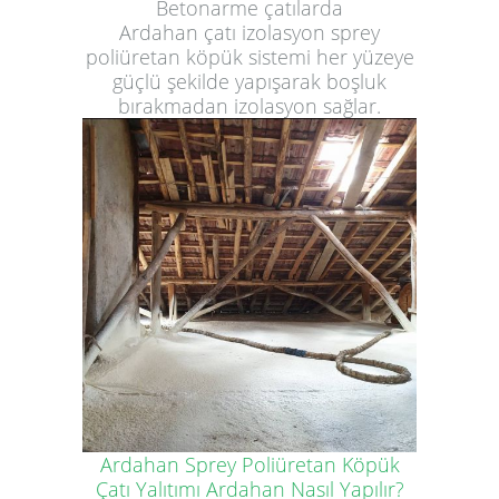
Betonarme çatılarda
Ardahan çatı izolasyon sprey
poliüretan köpük sistemi her yüzeye
güçlü şekilde yapışarak boşluk
bırakmadan izolasyon sağlar.
Ardahan Sprey Poliüretan Köpük
Çatı Yalıtımı Ardahan Nasıl Yapılır?