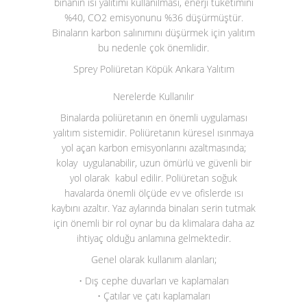
binanın ısı yalıtımı kullanılması, enerji tüketimini
%40, CO
2
emisyonunu %36 düşürmüştür.
Binaların karbon salınımını düşürmek için yalıtım
bu nedenle çok önemlidir.
Sprey Poliüretan Köpük Ankara Yalıtım
Nerelerde Kullanılır
Binalarda poliüretanın en önemli uygulaması
yalıtım sistemidir. Poliüretanın küresel ısınmaya
yol açan karbon emisyonlarını azaltmasında;
kolay uygulanabilir, uzun ömürlü ve güvenli bir
yol olarak kabul edilir. Poliüretan soğuk
havalarda önemli ölçüde ev ve ofislerde ısı
kaybını azaltır. Yaz aylarında binaları serin tutmak
için önemli bir rol oynar bu da klimalara daha az
ihtiyaç olduğu anlamına gelmektedir.
Genel olarak kullanım alanları;
• Dış cephe duvarları ve kaplamaları
• Çatılar ve çatı kaplamaları