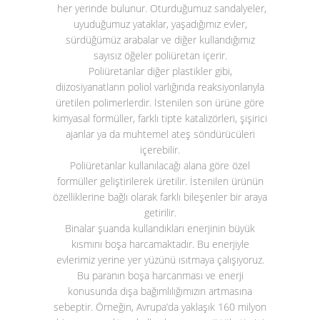
her yerinde bulunur. Oturduğumuz sandalyeler,
uyuduğumuz yataklar, yaşadığımız evler,
sürdüğümüz arabalar ve diğer kullandığımız
sayısız öğeler poliüretan içerir.
Poliüretanlar diğer plastikler gibi,
diizosiyanatların poliol varlığında reaksiyonlarıyla
üretilen polimerlerdir. İstenilen son ürüne göre
kimyasal formüller, farklı tipte katalizörleri, şişirici
ajanlar ya da muhtemel ateş söndürücüleri
içerebilir.
Poliüretanlar kullanılacağı alana göre özel
formüller geliştirilerek üretilir. İstenilen ürünün
özelliklerine bağlı olarak farklı bileşenler bir araya
getirilir.
Binalar şuanda kullandıkları enerjinin büyük
kısmını boşa harcamaktadır. Bu enerjiyle
evlerimiz yerine yer yüzünü ısıtmaya çalışıyoruz.
Bu paranın boşa harcanması ve enerji
konusunda dışa bağımlılığımızın artmasına
sebeptir. Örneğin, Avrupa’da yaklaşık 160 milyon