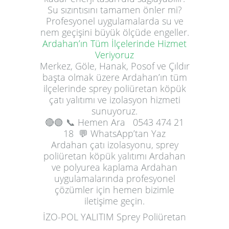
Su sızıntısını tamamen önler mi?
Profesyonel uygulamalarda su ve
nem geçişini büyük ölçüde engeller.
Ardahan’ın Tüm İlçelerinde Hizmet
Veriyoruz
Merkez, Göle, Hanak, Posof ve Çıldır
başta olmak üzere Ardahan’ın tüm
ilçelerinde sprey poliüretan köpük
çatı yalıtımı ve izolasyon hizmeti
sunuyoruz.
🔴🟢
📞 Hemen Ara
0543 474 21
18
💬 WhatsApp’tan Yaz
Ardahan çatı izolasyonu, sprey
poliüretan köpük yalıtımı Ardahan
ve polyurea kaplama Ardahan
uygulamalarında profesyonel
çözümler için hemen bizimle
iletişime geçin.
İZO-POL YALITIM Sprey Poliüretan