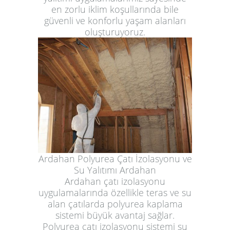
en zorlu iklim koşullarında bile
güvenli ve konforlu yaşam alanları
oluşturuyoruz.
Ardahan Polyurea Çatı İzolasyonu ve
Su Yalıtımı Ardahan
Ardahan çatı izolasyonu
uygulamalarında özellikle teras ve su
alan çatılarda polyurea kaplama
sistemi büyük avantaj sağlar.
Polyurea çatı izolasyonu sistemi su