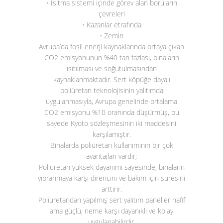
• Isıtma sistemi içinde görev alan boruların
çevreleri
• Kazanlar etrafında
• Zemin
Avrupa’da fosil enerji kaynaklarında ortaya çıkan
CO
2
emisyonunun %40 tan fazlası, binaların
ısıtılması ve soğutulmasından
kaynaklanmaktadır. Sert köpüğe dayalı
poliüretan teknolojisinin yalıtımda
uygulanmasıyla, Avrupa genelinde ortalama
CO
2
emisyonu %10 oranında düşürmüş, bu
sayede Kyoto sözleşmesinin iki maddesini
karşılamıştır.
Binalarda poliüretan kullanımının bir çok
avantajları vardır;
Poliüretan yüksek dayanımı sayesinde, binaların
yıpranmaya karşı direncini ve bakım için süresini
arttırır.
Poliüretandan yapılmış sert yalıtım paneller hafif
ama güçlü, neme karşı dayanıklı ve kolay
uygulanabilirdir.