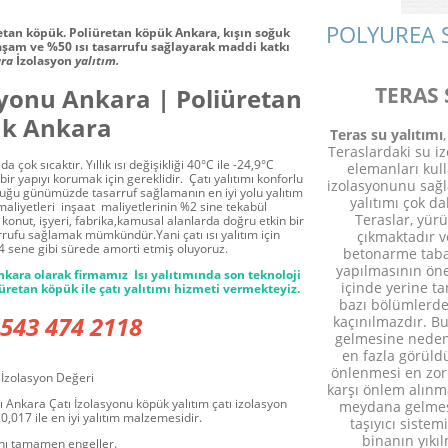
POLYUREA 
etan köpük. Poliüretan köpük Ankara, kışın soğuk
aşam ve %50 ısı tasarrufu sağlayarak maddi katkı
ra
İzolasyon
yalıtım.
TERAS 
asyonu Ankara
|
Poliüretan
k Ankara
Teras su yalıtımı
Teraslardaki su iz
a çok sıcaktır. Yıllık ısı değişikliği 40°C ile -24,9°C
elemanları kul
ir yapıyı korumak için gereklidir. Çatı yalıtımı konforlu
izolasyonunu sağl
duğu günümüzde tasarruf sağlamanın en iyi yolu yalıtım
yalıtımı çok da
(maliyetleri inşaat maliyetlerinin %2 sine tekabül
Teraslar, yür
 konut, işyeri, fabrika,kamusal alanlarda doğru etkin bir
rrufu sağlamak mümkündür.Yani çatı ısı yalıtım için
çıkmaktadır 
 sene gibi sürede amorti etmiş oluyoruz.
betonarme taba
yapılmasının öne
nkara
olarak firmamız Isı yalıtımında son teknoloji
içinde yerine t
retan köpük ile çatı yalıtımı hizmeti vermekteyiz.
bazı bölümlerde
43 474 2118
kaçınılmazdır. Bu
gelmesine neden 
en fazla görüld
önlenmesi en zor 
İzolasyon Değeri
karşı önlem alınm
ı Ankara Çatı İzolasyonu köpük yalıtım çatı izolasyon
meydana gelmesi
 0,017 ile en iyi yalıtım malzemesidir.
taşıyıcı siste
binanın yıkı
nı tamamen engeller.