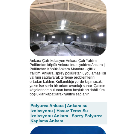
Ankara Çatı İzolasyon Ankara Çatı Yalıtım
Poliüretan köpük Ankara teras yalıtımı Ankara |
Poliüretan Köpük Ankara Mandıra - çiftlik
Yalıtımı Ankara, sprey poliüretan uygulaması ısı
yalıtımı sağlayarak terleme problemlerini
ortadan kaldırır. Kullanıldığı yerde kışın sıcak,
yazın ise serin bir ortam avantajı sunar. Çatının
köşelerinde bulunan hava boşlukları dahil tüm
boşluklar kapatılarak yalıtım sağlanır.
Polyurea Ankara | Ankara su
izolasyonu | Havuz Teras Su
İzolasyonu Ankara | Sprey Polyurea
Kaplama Ankara