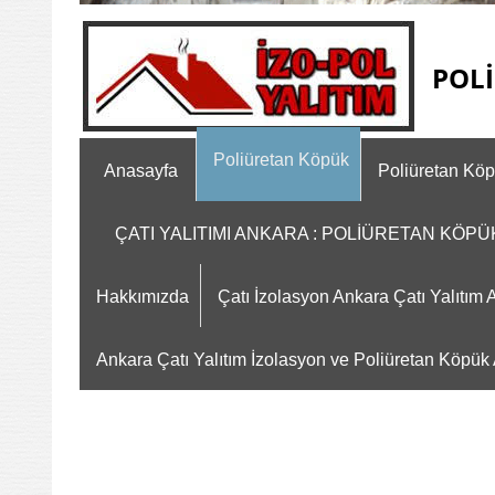
POLİ
Poliüretan Köpük
Anasayfa
Poliüretan Kö
ÇATI YALITIMI ANKARA : POLİÜRETAN KÖP
Hakkımızda
Çatı İzolasyon Ankara Çatı Yalıtı
Ankara Çatı Yalıtım İzolasyon ve Poliüretan Köpük A