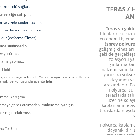
em kontrolü sağlar.
TERAS /
e sertliğe sahiptir.
AN
r yapıyıda sağlamlaştırır.
Teras su yalı
ri ve haşere barındırmaz.
binaların su sızı
üdür.(deforme Olmaz)
en önemli işlemd
(sprey polyur
ma sınıfındadır.
gelişmiş cihazları
ev yürütmez.
şekilde gerçekleşt
izolasyonu ya
lama yapmaz.
ışınlarına ka
malzemesinin kul
Hafiftir
yanı sıra yükse
göre oldukça yüksektir.
Yapılara ağırlık vermez.
Hantal
dayanımı ve
e nakliye konusunda avantajlıdır.
arasındadır. Po
Polyurea, su
teraslarda tab
mmel Yapışma
üzerine kolay
lzemeye gerek duymadan mükemmel yapışır.
kaplamanın elast
teraslarda meyda
arım gerektirmez.
s
Polyurea kaplama 
es Yalıtımı
dayanıklıdır.