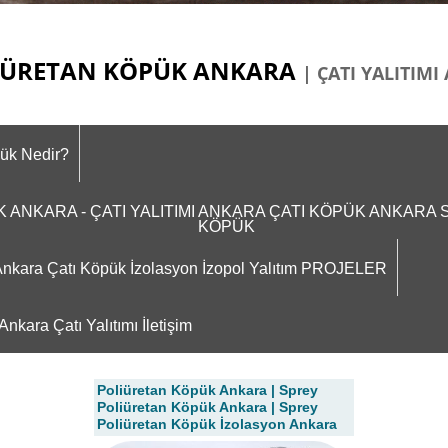
ÜRETAN KÖPÜK ANKARA
| ÇATI YALITIM
pük Nedir?
ÜK ANKARA - ÇATI YALITIMI ANKARA ÇATI KÖPÜK ANKAR
KÖPÜK
m Ankara Çatı Köpük İzolasyon İzopol Yalıtım PROJELER
nkara Çatı Yalıtımı İletişim
Poliüretan Köpük Ankara | Sprey
Poliüretan Köpük Ankara | Sprey
Poliüretan Köpük İzolasyon Ankara