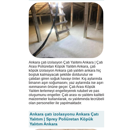
Ankara çatı izolasyon Çatı Yalıtımı Ankara | Çatı
Arası Poliüretan Köpük Yalıtım Ankara, çatı
köpük izolasyon Ankara çatı yalıtım ankara hiç
boşluk kalmayacak şekilde doldurulur ve
çatıdan giren soğuk havayı önler. Kış aylarında
binanın aşırı soğumasını, yaz aylarında ise aşırı
ısınmasının önüne geçer. Çatı Arası Köpük
Yalıtım terlemeyi engelleyerek rutubet ve pas
oluşumunu engeller. Çatı arası ısı yalıtımı kaliteli
malzemeler kullanılarak, ısı yalıtımında tecrübeli
olan personeller ile yapılmaktadır.
Ankara çatı izolasyonu Ankara Çatı
Yalıtım | Sprey Poliüretan Köpük
Yalıtım Ankara