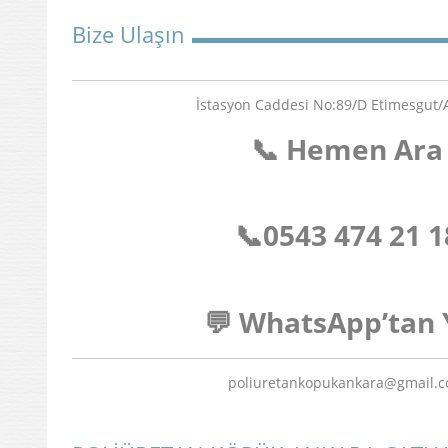
Bize Ulaşın
İstasyon Caddesi No:89/D Etimesgut
📞 Hemen Ara
📞
0543 474 21 1
💬 WhatsApp’tan 
poliuretankopukankara@gmail.