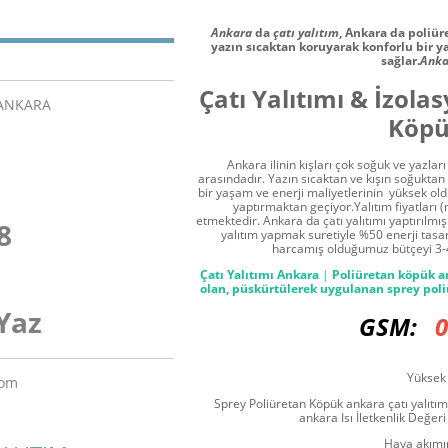
Ankara
da
çatı yalıtım
, Ankara da poliür
yazın sıcaktan koruyarak konforlu bir y
sağlar.
Anka
Çatı Yalıtımı & İzol
/ANKARA
Köpü
Ankara ilinin kışları çok soğuk ve yazları d
arasındadır. Yazın sıcaktan ve kışın soğuktan b
bir yaşam ve enerji maliyetlerinin yüksek ol
yaptırmaktan geçiyor.Yalıtım fiyatları 
etmektedir. Ankara da çatı yalıtımı yaptırılmış
8
yalıtım yapmak suretiyle %50 enerji tasa
harcamış olduğumuz bütçeyi 3-4
Çatı Yalıtımı Ankara
|
Poliüretan köpük a
olan, püskürtülerek uygulanan sprey poliü
Yaz
GSM:
05
Yüksek 
com
Sprey Poliüretan Köpük ankara çatı yalıtım
ankara Isı İletkenlik Değeri
Hava akımı