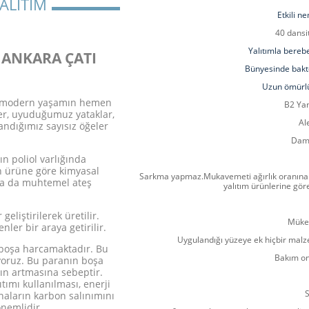
ALITIM
Etkili n
40 dansit
Yalıtımla berebe
 ANKARA ÇATI
Bünyesinde bakte
Uzun ömürl
ar modern yaşamın hemen
B2 Yan
r, uyuduğumuz yataklar,
Al
andığımız sayısız öğeler
Dam
ın poliol varlığında
on ürüne göre kimyasal
Sarkma yapmaz.
Mukavemeti ağırlık oranına 
ar ya da muhtemel ateş
yalıtım ürünlerine gör
eliştirilerek üretilir.
Müke
nler bir araya getirilir.
Uygulandığı yüzeye ek hiçbir ma
 boşa harcamaktadır. Bu
Bakım on
ıyoruz. Bu paranın boşa
ın artmasına sebeptir.
tımı kullanılması, enerji
S
ların karbon salınımını
nemlidir.