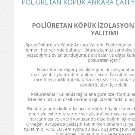
POLİÜRETAN KÖPÜK ANKARA ÇATI Y
POLİÜRETAN KÖPÜK İZOLASYON
YALITIMI
Sprey Poliüretan Köpük Ankara Yalıtım. Poliüretanl
hemen her yerinde bulunur. Oturduğumuz sandalyele
yaşadığımız evler, sürdüğümüz arabalar ve diğer kull
poliüretan içerir.
Poliüretanlar diğer plastikler gibi, diizosiyanatlar
reaksiyonlarıyla üretilen polimerlerdir. İstenilen s
formüller, farklı tipte katalizörleri, şişirici ajanl
söndürücüleri içerebilir.
Poliüretanlar kullanılacağı alana göre özel formüller g
İstenilen ürünün özelliklerine bağlı olarak farklı bileşe
Binalar şuanda kullandıkları enerjinin büyük kısmını
enerjiyle evlerimiz yerine yer yüzünü ısıtmaya çalış
harcanması ve enerji konusunda dışa bağımlılığımız
Örneğin, Avrupa’da yaklaşık 160 milyon binanın ısı yalı
tüketimini %40, CO
emisyonunu %36 düşürmüştür. Bina
2
düşürmek için yalıtım bu nedenle çok ö