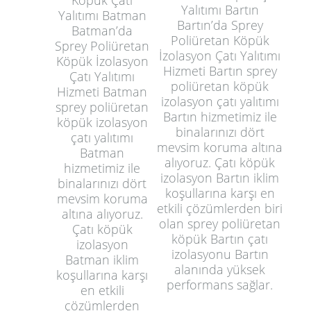
Köpük Çatı
Yalıtımı Bartın
Yalıtımı Batman
Bartın’da Sprey
Batman’da
Poliüretan Köpük
Sprey Poliüretan
İzolasyon Çatı Yalıtımı
Köpük İzolasyon
Hizmeti Bartın sprey
Çatı Yalıtımı
poliüretan köpük
Hizmeti Batman
izolasyon çatı yalıtımı
sprey poliüretan
Bartın hizmetimiz ile
köpük izolasyon
binalarınızı dört
çatı yalıtımı
mevsim koruma altına
Batman
alıyoruz. Çatı köpük
hizmetimiz ile
izolasyon Bartın iklim
binalarınızı dört
koşullarına karşı en
mevsim koruma
etkili çözümlerden biri
altına alıyoruz.
olan sprey poliüretan
Çatı köpük
köpük Bartın çatı
izolasyon
izolasyonu Bartın
Batman iklim
alanında yüksek
koşullarına karşı
performans sağlar.
en etkili
çözümlerden