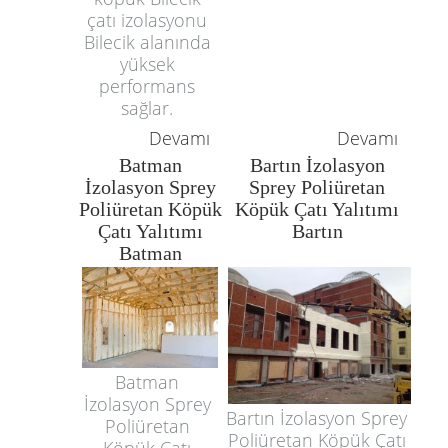
çatı izolasyonu
Bilecik alanında
yüksek
performans
sağlar.
Devamı
Devamı
Batman
Bartın İzolasyon
İzolasyon Sprey
Sprey Poliüretan
Poliüretan Köpük
Köpük Çatı Yalıtımı
Çatı Yalıtımı
Bartın
Batman
Batman
İzolasyon Sprey
Bartın İzolasyon Sprey
Poliüretan
Poliüretan Köpük Çatı