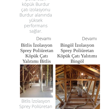
köpük Burdur
çatı izolasyonu
Burdur alanında
yüksek
performans
sağlar.
Devamı
Devamı
Bitlis İzolasyon
Bingöl İzolasyon
Sprey Poliüretan
Sprey Poliüretan
Köpük Çatı
Köpük Çatı Yalıtımı
Yalıtımı Bitlis
Bingöl
Bitlis İzolasyon
Sprey Poliüretan