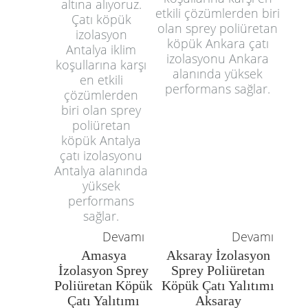
altına alıyoruz.
etkili çözümlerden biri
Çatı köpük
olan sprey poliüretan
izolasyon
köpük Ankara çatı
Antalya iklim
izolasyonu Ankara
koşullarına karşı
alanında yüksek
en etkili
performans sağlar.
çözümlerden
biri olan sprey
poliüretan
köpük Antalya
çatı izolasyonu
Antalya alanında
yüksek
performans
sağlar.
Devamı
Devamı
Amasya
Aksaray İzolasyon
İzolasyon Sprey
Sprey Poliüretan
Poliüretan Köpük
Köpük Çatı Yalıtımı
Çatı Yalıtımı
Aksaray