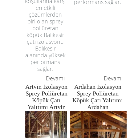
koşullarına karşı
performans sağlar.
en etkili
çözümlerden
biri olan sprey
poliüretan
köpük Balıkesir
çatı izolasyonu
Balıkesir
alanında yüksek
performans
sağlar.
Devamı
Devamı
Artvin İzolasyon
Ardahan İzolasyon
Sprey Poliüretan
Sprey Poliüretan
Köpük Çatı
Köpük Çatı Yalıtımı
Yalıtımı Artvin
Ardahan