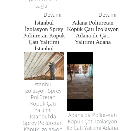
sağlar.
Devamı
Devamı
İstanbul
Adana Poliüretan
İzolasyon Sprey
Köpük Çatı İzolasyon
Poliüretan Köpük
Adana ile Çatı
Çatı Yalıtımı
Yalıtımı Adana
İstanbul
İstanbul
izolasyon Sprey
Poliüretan
Köpük Çatı
Yalıtımı
Adana’da Poliüretan
İstanbul’da
Köpük Çatı İzolasyon
Sprey Poliüretan
ile Çatı Yalıtımı Adana
Köpük İzolasyon