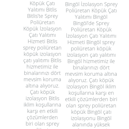
Köpük Çatı
Bingöl İzolasyon Sprey
Yalıtımı Bitlis
Poliüretan Köpük Çatı
Bitlis’te Sprey
Yalıtımı Bingöl
Poliüretan
Bingöl’de Sprey
Köpük İzolasyon
Poliüretan Köpük
Çatı Yalıtımı
İzolasyon Çatı Yalıtımı
Hizmeti Bitlis
Hizmeti Bingöl sprey
sprey poliüretan
poliüretan köpük
köpük izolasyon
izolasyon çatı yalıtımı
çatı yalıtımı Bitlis
Bingöl hizmetimiz ile
hizmetimiz ile
binalarınızı dört
binalarınızı dört
mevsim koruma altına
mevsim koruma
alıyoruz. Çatı köpük
altına alıyoruz.
izolasyon Bingöl iklim
Çatı köpük
koşullarına karşı en
izolasyon Bitlis
etkili çözümlerden biri
iklim koşullarına
olan sprey poliüretan
karşı en etkili
köpük Bingöl çatı
çözümlerden
izolasyonu Bingöl
biri olan sprey
alanında yüksek