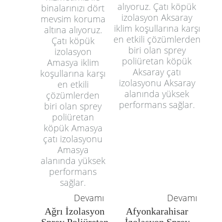
alıyoruz. Çatı köpük
binalarınızı dört
izolasyon Aksaray
mevsim koruma
iklim koşullarına karşı
altına alıyoruz.
en etkili çözümlerden
Çatı köpük
biri olan sprey
izolasyon
poliüretan köpük
Amasya iklim
Aksaray çatı
koşullarına karşı
izolasyonu Aksaray
en etkili
alanında yüksek
çözümlerden
performans sağlar.
biri olan sprey
poliüretan
köpük Amasya
çatı izolasyonu
Amasya
alanında yüksek
performans
sağlar.
Devamı
Devamı
Ağrı İzolasyon
Afyonkarahisar
Sprey Poliüretan
İzolasyon Sprey