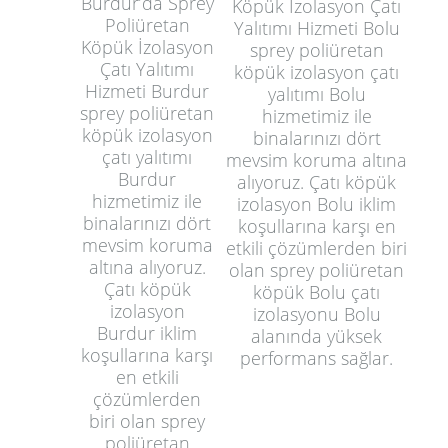
Burdur’da Sprey
Köpük İzolasyon Çatı
Poliüretan
Yalıtımı Hizmeti Bolu
Köpük İzolasyon
sprey poliüretan
Çatı Yalıtımı
köpük izolasyon çatı
Hizmeti Burdur
yalıtımı Bolu
sprey poliüretan
hizmetimiz ile
köpük izolasyon
binalarınızı dört
çatı yalıtımı
mevsim koruma altına
Burdur
alıyoruz. Çatı köpük
hizmetimiz ile
izolasyon Bolu iklim
binalarınızı dört
koşullarına karşı en
mevsim koruma
etkili çözümlerden biri
altına alıyoruz.
olan sprey poliüretan
Çatı köpük
köpük Bolu çatı
izolasyon
izolasyonu Bolu
Burdur iklim
alanında yüksek
koşullarına karşı
performans sağlar.
en etkili
çözümlerden
biri olan sprey
poliüretan