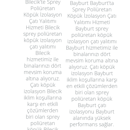
Bilecik’te Sprey
Bayburt Bayburt’ta
Poliüretan
Sprey Poliüretan
Köpük İzolasyon
Köpük İzolasyon Çatı
Çatı Yalıtımı
Yalıtımı Hizmeti
Hizmeti Bilecik
Bayburt sprey
sprey poliüretan
poliüretan köpük
köpük izolasyon
izolasyon çatı yalıtımı
çatı yalıtımı
Bayburt hizmetimiz ile
Bilecik
binalarınızı dört
hizmetimiz ile
mevsim koruma altına
binalarınızı dört
alıyoruz. Çatı köpük
mevsim koruma
izolasyon Bayburt
altına alıyoruz.
iklim koşullarına karşı
Çatı köpük
en etkili çözümlerden
izolasyon Bilecik
biri olan sprey
iklim koşullarına
poliüretan köpük
karşı en etkili
Bayburt çatı
çözümlerden
izolasyonu Bayburt
biri olan sprey
alanında yüksek
poliüretan
performans sağlar.
köpük Bilecik