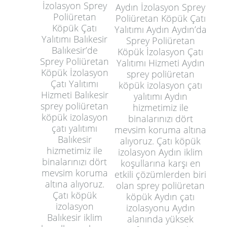
İzolasyon Sprey
Aydın İzolasyon Sprey
Poliüretan
Poliüretan Köpük Çatı
Köpük Çatı
Yalıtımı Aydın Aydın’da
Yalıtımı Balıkesir
Sprey Poliüretan
Balıkesir’de
Köpük İzolasyon Çatı
Sprey Poliüretan
Yalıtımı Hizmeti Aydın
Köpük İzolasyon
sprey poliüretan
Çatı Yalıtımı
köpük izolasyon çatı
Hizmeti Balıkesir
yalıtımı Aydın
sprey poliüretan
hizmetimiz ile
köpük izolasyon
binalarınızı dört
çatı yalıtımı
mevsim koruma altına
Balıkesir
alıyoruz. Çatı köpük
hizmetimiz ile
izolasyon Aydın iklim
binalarınızı dört
koşullarına karşı en
mevsim koruma
etkili çözümlerden biri
altına alıyoruz.
olan sprey poliüretan
Çatı köpük
köpük Aydın çatı
izolasyon
izolasyonu Aydın
Balıkesir iklim
alanında yüksek