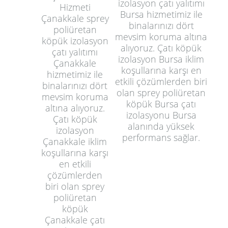
izolasyon çatı yalıtımı
Hizmeti
Bursa hizmetimiz ile
Çanakkale sprey
binalarınızı dört
poliüretan
mevsim koruma altına
köpük izolasyon
alıyoruz. Çatı köpük
çatı yalıtımı
izolasyon Bursa iklim
Çanakkale
koşullarına karşı en
hizmetimiz ile
etkili çözümlerden biri
binalarınızı dört
olan sprey poliüretan
mevsim koruma
köpük Bursa çatı
altına alıyoruz.
izolasyonu Bursa
Çatı köpük
alanında yüksek
izolasyon
performans sağlar.
Çanakkale iklim
koşullarına karşı
en etkili
çözümlerden
biri olan sprey
poliüretan
köpük
Çanakkale çatı