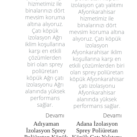
hizmetimiz ile
izolasyon çatı yalıtımı
binalarınızı dört
Afyonkarahisar
mevsim koruma
hizmetimiz ile
altına alıyoruz.
binalarınızı dört
Çatı köpük
mevsim koruma altına
izolasyon Ağrı
alıyoruz. Çatı köpük
iklim koşullarına
izolasyon
karşı en etkili
Afyonkarahisar iklim
çözümlerden
koşullarına karşı en
biri olan sprey
etkili çözümlerden biri
poliüretan
olan sprey poliüretan
köpük Ağrı çatı
köpük Afyonkarahisar
izolasyonu Ağrı
çatı izolasyonu
alanında yüksek
Afyonkarahisar
performans
alanında yüksek
sağlar.
performans sağlar.
Devamı
Devamı
Adıyaman
Adana İzolasyon
İzolasyon Sprey
Sprey Poliüretan
Poliüretan Köpük
Köpük Çatı Yalıtımı