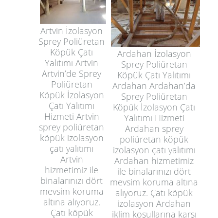
Artvin İzolasyon
Sprey Poliüretan
Köpük Çatı
Ardahan İzolasyon
Yalıtımı Artvin
Sprey Poliüretan
Artvin’de Sprey
Köpük Çatı Yalıtımı
Poliüretan
Ardahan Ardahan’da
Köpük İzolasyon
Sprey Poliüretan
Çatı Yalıtımı
Köpük İzolasyon Çatı
Hizmeti Artvin
Yalıtımı Hizmeti
sprey poliüretan
Ardahan sprey
köpük izolasyon
poliüretan köpük
çatı yalıtımı
izolasyon çatı yalıtımı
Artvin
Ardahan hizmetimiz
hizmetimiz ile
ile binalarınızı dört
binalarınızı dört
mevsim koruma altına
mevsim koruma
alıyoruz. Çatı köpük
altına alıyoruz.
izolasyon Ardahan
Çatı köpük
iklim koşullarına karşı