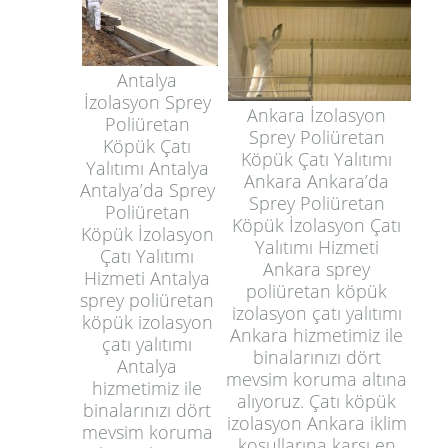
Antalya
İzolasyon Sprey
Ankara İzolasyon
Poliüretan
Sprey Poliüretan
Köpük Çatı
Köpük Çatı Yalıtımı
Yalıtımı Antalya
Ankara Ankara’da
Antalya’da Sprey
Sprey Poliüretan
Poliüretan
Köpük İzolasyon Çatı
Köpük İzolasyon
Yalıtımı Hizmeti
Çatı Yalıtımı
Ankara sprey
Hizmeti Antalya
poliüretan köpük
sprey poliüretan
izolasyon çatı yalıtımı
köpük izolasyon
Ankara hizmetimiz ile
çatı yalıtımı
binalarınızı dört
Antalya
mevsim koruma altına
hizmetimiz ile
alıyoruz. Çatı köpük
binalarınızı dört
izolasyon Ankara iklim
mevsim koruma
koşullarına karşı en