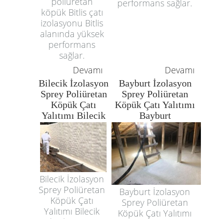
poliüretan
performans sağlar.
köpük Bitlis çatı
izolasyonu Bitlis
alanında yüksek
performans
sağlar.
Devamı
Devamı
Bilecik İzolasyon
Bayburt İzolasyon
Sprey Poliüretan
Sprey Poliüretan
Köpük Çatı
Köpük Çatı Yalıtımı
Yalıtımı Bilecik
Bayburt
Bilecik İzolasyon
Sprey Poliüretan
Bayburt İzolasyon
Köpük Çatı
Sprey Poliüretan
Yalıtımı Bilecik
Köpük Çatı Yalıtımı