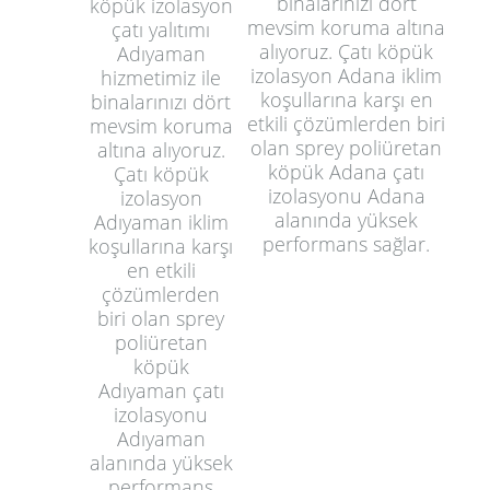
binalarınızı dört
köpük izolasyon
mevsim koruma altına
çatı yalıtımı
alıyoruz. Çatı köpük
Adıyaman
izolasyon Adana iklim
hizmetimiz ile
koşullarına karşı en
binalarınızı dört
etkili çözümlerden biri
mevsim koruma
olan sprey poliüretan
altına alıyoruz.
köpük Adana çatı
Çatı köpük
izolasyonu Adana
izolasyon
alanında yüksek
Adıyaman iklim
performans sağlar.
koşullarına karşı
en etkili
çözümlerden
biri olan sprey
poliüretan
köpük
Adıyaman çatı
izolasyonu
Adıyaman
alanında yüksek
performans