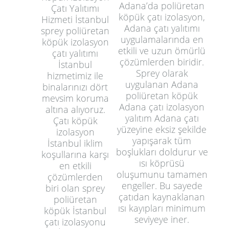
Adana’da poliüretan
Çatı Yalıtımı
köpük çatı izolasyon,
Hizmeti İstanbul
Adana çatı yalıtımı
sprey poliüretan
uygulamalarında en
köpük izolasyon
etkili ve uzun ömürlü
çatı yalıtımı
çözümlerden biridir.
İstanbul
Sprey olarak
hizmetimiz ile
uygulanan Adana
binalarınızı dört
poliüretan köpük
mevsim koruma
Adana çatı izolasyon
altına alıyoruz.
yalıtım Adana çatı
Çatı köpük
yüzeyine eksiz şekilde
izolasyon
yapışarak tüm
İstanbul iklim
boşlukları doldurur ve
koşullarına karşı
ısı köprüsü
en etkili
oluşumunu tamamen
çözümlerden
engeller. Bu sayede
biri olan sprey
çatıdan kaynaklanan
poliüretan
ısı kayıpları minimum
köpük İstanbul
seviyeye iner.
çatı izolasyonu