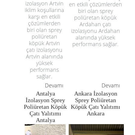
izolasyon Artvin
en etkili çözümlerden
iklim koşullarına
biri olan sprey
karşı en etkili
poliüretan köpük
çözümlerden
Ardahan çatı
biri olan sprey
izolasyonu Ardahan
poliüretan
alanında yüksek
köpük Artvin
performans sağlar.
çatı izolasyonu
Artvin alanında
yüksek
performans
sağlar.
Devamı
Devamı
Antalya
Ankara İzolasyon
İzolasyon Sprey
Sprey Poliüretan
Poliüretan Köpük
Köpük Çatı Yalıtımı
Çatı Yalıtımı
Ankara
Antalya