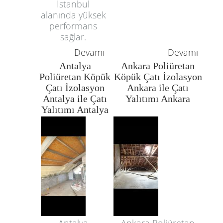
İstanbul
alanında yüksek
performans
sağlar.
Devamı
Devamı
Antalya
Ankara Poliüretan
Poliüretan Köpük
Köpük Çatı İzolasyon
Çatı İzolasyon
Ankara ile Çatı
Antalya ile Çatı
Yalıtımı Ankara
Yalıtımı Antalya
Antalya
Ankara Poliüretan