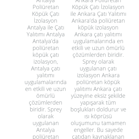
Poliüretan
Köpük Çatı İzolasyon
Köpük Çatı
ile Ankara Çatı Yalıtımı
İzolasyon
Ankara’da poliüretan
Antalya ile Çatı
köpük izolasyon
Yalıtımı Antalya
Ankara çatı yalıtımı
Antalya’da
uygulamalarında en
poliüretan
etkili ve uzun ömürlü
köpük çatı
çözümlerden biridir.
izolasyon,
Sprey olarak
Antalya çatı
uygulanan çatı
yalıtımı
izolasyon Ankara
uygulamalarında
poliüretan köpük
en etkili ve uzun
yalıtımı Ankara çatı
ömürlü
yüzeyine eksiz şekilde
çözümlerden
yapışarak tüm
biridir. Sprey
boşlukları doldurur ve
olarak
ısı köprüsü
uygulanan
oluşumunu tamamen
Antalya
engeller. Bu sayede
poliüretan
çatıdan kaynaklanan