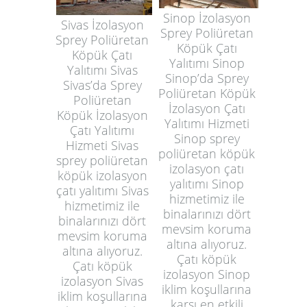
Sinop İzolasyon
Sivas İzolasyon
Sprey Poliüretan
Sprey Poliüretan
Köpük Çatı
Köpük Çatı
Yalıtımı Sinop
Yalıtımı Sivas
Sinop’da Sprey
Sivas’da Sprey
Poliüretan Köpük
Poliüretan
İzolasyon Çatı
Köpük İzolasyon
Yalıtımı Hizmeti
Çatı Yalıtımı
Sinop sprey
Hizmeti Sivas
poliüretan köpük
sprey poliüretan
izolasyon çatı
köpük izolasyon
yalıtımı Sinop
çatı yalıtımı Sivas
hizmetimiz ile
hizmetimiz ile
binalarınızı dört
binalarınızı dört
mevsim koruma
mevsim koruma
altına alıyoruz.
altına alıyoruz.
Çatı köpük
Çatı köpük
izolasyon Sinop
izolasyon Sivas
iklim koşullarına
iklim koşullarına
karşı en etkili