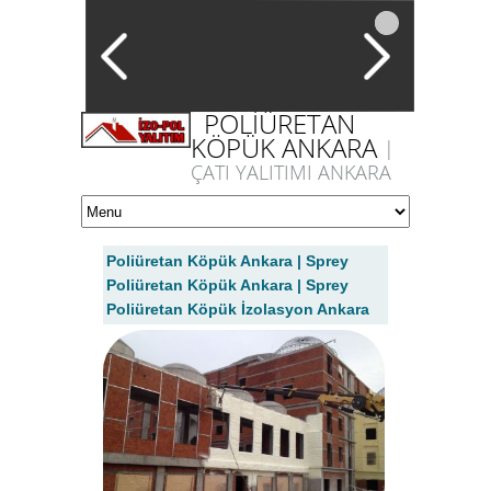
POLİÜRETAN
KÖPÜK ANKARA
|
ÇATI YALITIMI ANKARA
Poliüretan Köpük Ankara | Sprey
Poliüretan Köpük Ankara | Sprey
Poliüretan Köpük İzolasyon Ankara