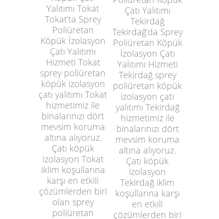
Yalıtımı Tokat
Çatı Yalıtımı
Tokat’ta Sprey
Tekirdağ
Poliüretan
Tekirdağ’da Sprey
Köpük İzolasyon
Poliüretan Köpük
Çatı Yalıtımı
İzolasyon Çatı
Hizmeti Tokat
Yalıtımı Hizmeti
sprey poliüretan
Tekirdağ sprey
köpük izolasyon
poliüretan köpük
çatı yalıtımı Tokat
izolasyon çatı
hizmetimiz ile
yalıtımı Tekirdağ
binalarınızı dört
hizmetimiz ile
mevsim koruma
binalarınızı dört
altına alıyoruz.
mevsim koruma
Çatı köpük
altına alıyoruz.
izolasyon Tokat
Çatı köpük
iklim koşullarına
izolasyon
karşı en etkili
Tekirdağ iklim
çözümlerden biri
koşullarına karşı
olan sprey
en etkili
poliüretan
çözümlerden biri