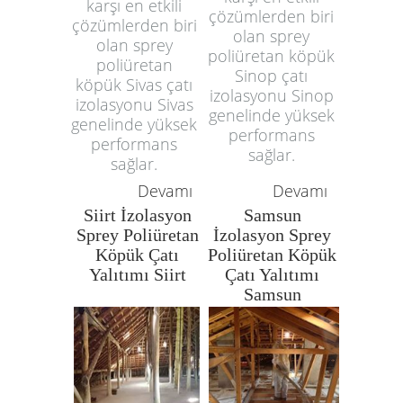
karşı en etkili
çözümlerden biri
çözümlerden biri
olan sprey
olan sprey
poliüretan köpük
poliüretan
Sinop çatı
köpük Sivas çatı
izolasyonu Sinop
izolasyonu Sivas
genelinde yüksek
genelinde yüksek
performans
performans
sağlar.
sağlar.
Devamı
Devamı
Siirt İzolasyon
Samsun
Sprey Poliüretan
İzolasyon Sprey
Köpük Çatı
Poliüretan Köpük
Yalıtımı Siirt
Çatı Yalıtımı
Samsun