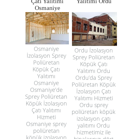
Çatı Yalıtımı
Yalıtımı Ordu
Osmaniye
Osmaniye
Ordu İzolasyon
İzolasyon Sprey
Sprey Poliüretan
Poliüretan
Köpük Çatı
Köpük Çatı
Yalıtımı Ordu
Yalıtımı
Ordu’da Sprey
Osmaniye
Poliüretan Köpük
Osmaniye’de
İzolasyon Çatı
Sprey Poliüretan
Yalıtımı Hizmeti
Köpük İzolasyon
Ordu sprey
Çatı Yalıtımı
poliüretan köpük
Hizmeti
izolasyon çatı
Osmaniye sprey
yalıtımı Ordu
poliüretan
hizmetimiz ile
köpük izolasyon
binalarınızı dört