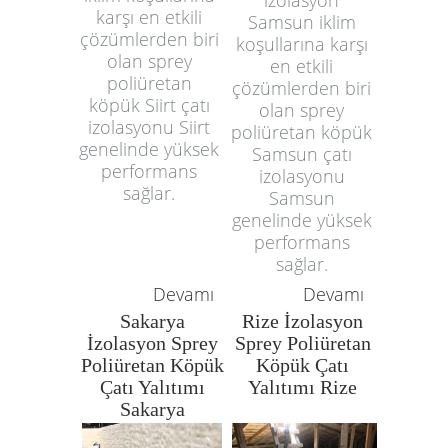
karşı en etkili
Samsun iklim
çözümlerden biri
koşullarına karşı
olan sprey
en etkili
poliüretan
çözümlerden biri
köpük Siirt çatı
olan sprey
izolasyonu Siirt
poliüretan köpük
genelinde yüksek
Samsun çatı
performans
izolasyonu
sağlar.
Samsun
genelinde yüksek
performans
sağlar.
Devamı
Devamı
Sakarya
Rize İzolasyon
İzolasyon Sprey
Sprey Poliüretan
Poliüretan Köpük
Köpük Çatı
Çatı Yalıtımı
Yalıtımı Rize
Sakarya