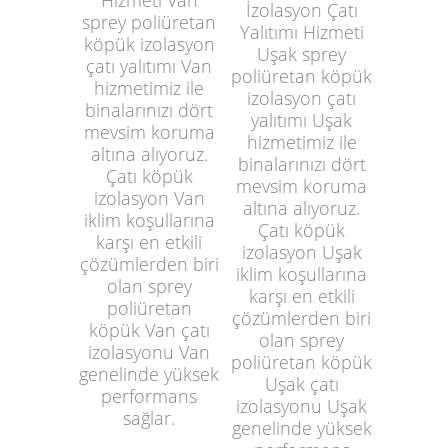
Hizmeti Van
İzolasyon Çatı
sprey poliüretan
Yalıtımı Hizmeti
köpük izolasyon
Uşak sprey
çatı yalıtımı Van
poliüretan köpük
hizmetimiz ile
izolasyon çatı
binalarınızı dört
yalıtımı Uşak
mevsim koruma
hizmetimiz ile
altına alıyoruz.
binalarınızı dört
Çatı köpük
mevsim koruma
izolasyon Van
altına alıyoruz.
iklim koşullarına
Çatı köpük
karşı en etkili
izolasyon Uşak
çözümlerden biri
iklim koşullarına
olan sprey
karşı en etkili
poliüretan
çözümlerden biri
köpük Van çatı
olan sprey
izolasyonu Van
poliüretan köpük
genelinde yüksek
Uşak çatı
performans
izolasyonu Uşak
sağlar.
genelinde yüksek