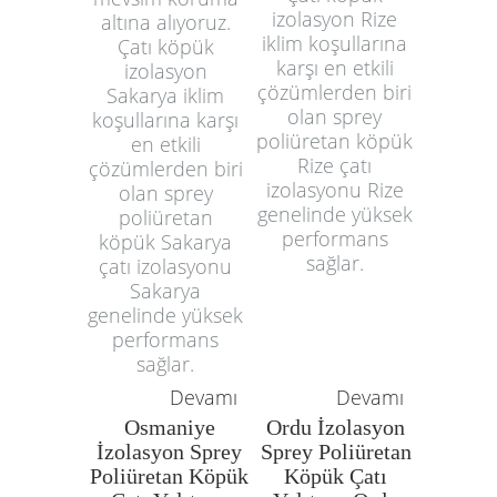
izolasyon Rize
altına alıyoruz.
iklim koşullarına
Çatı köpük
karşı en etkili
izolasyon
çözümlerden biri
Sakarya iklim
olan sprey
koşullarına karşı
poliüretan köpük
en etkili
Rize çatı
çözümlerden biri
izolasyonu Rize
olan sprey
genelinde yüksek
poliüretan
performans
köpük Sakarya
sağlar.
çatı izolasyonu
Sakarya
genelinde yüksek
performans
sağlar.
Devamı
Devamı
Osmaniye
Ordu İzolasyon
İzolasyon Sprey
Sprey Poliüretan
Poliüretan Köpük
Köpük Çatı