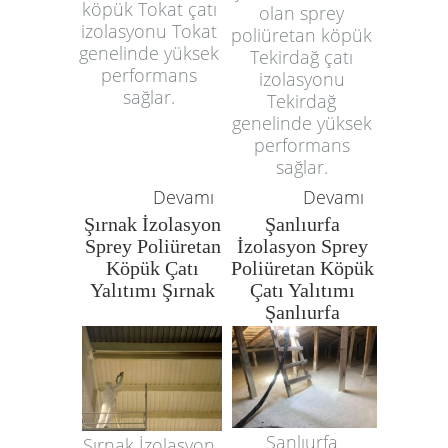
köpük Tokat çatı
olan sprey
izolasyonu Tokat
poliüretan köpük
genelinde yüksek
Tekirdağ çatı
performans
izolasyonu
sağlar.
Tekirdağ
genelinde yüksek
performans
sağlar.
Devamı
Devamı
Şırnak İzolasyon
Şanlıurfa
Sprey Poliüretan
İzolasyon Sprey
Köpük Çatı
Poliüretan Köpük
Yalıtımı Şırnak
Çatı Yalıtımı
Şanlıurfa
Şanlıurfa
Şırnak İzolasyon