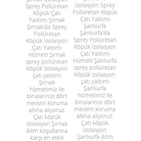
İzolasyon Sprey
Sprey Poliüretan
Poliüretan Köpük
Köpük Çatı
Çatı Yalıtımı
Yalıtımı Şırnak
Şanlıurfa
Şırnak’da Sprey
Şanlıurfa’da
Poliüretan
Sprey Poliüretan
Köpük İzolasyon
Köpük İzolasyon
Çatı Yalıtımı
Çatı Yalıtımı
Hizmeti Şırnak
Hizmeti Şanlıurfa
sprey poliüretan
sprey poliüretan
köpük izolasyon
köpük izolasyon
çatı yalıtımı
çatı yalıtımı
Şırnak
Şanlıurfa
hizmetimiz ile
hizmetimiz ile
binalarınızı dört
binalarınızı dört
mevsim koruma
mevsim koruma
altına alıyoruz.
altına alıyoruz.
Çatı köpük
Çatı köpük
izolasyon Şırnak
izolasyon
iklim koşullarına
Şanlıurfa iklim
karşı en etkili