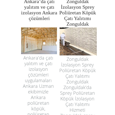
Ankara’da çatı
Zonguldak
yalıtım ve çatı
İzolasyon Sprey
izolasyon Ankara
Poliüretan Köpük
çözümleri
Çatı Yalıtımı
Zonguldak
Ankara’da çatı
Zonguldak
yalıtım ve çatı
İzolasyon Sprey
izolasyon
Poliüretan Köpük
çözümleri
Çatı Yalıtımı
uygulamaları
Zonguldak
Ankara Uzman
Zonguldak’da
ekibimizle
Sprey Poliüretan
Ankara
Köpük İzolasyon
poliüretan
Çatı Yalıtımı
köpük,
Hizmeti
poliüretan