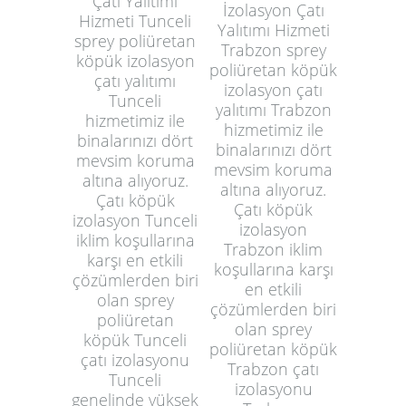
Çatı Yalıtımı
İzolasyon Çatı
Hizmeti Tunceli
Yalıtımı Hizmeti
sprey poliüretan
Trabzon sprey
köpük izolasyon
poliüretan köpük
çatı yalıtımı
izolasyon çatı
Tunceli
yalıtımı Trabzon
hizmetimiz ile
hizmetimiz ile
binalarınızı dört
binalarınızı dört
mevsim koruma
mevsim koruma
altına alıyoruz.
altına alıyoruz.
Çatı köpük
Çatı köpük
izolasyon Tunceli
izolasyon
iklim koşullarına
Trabzon iklim
karşı en etkili
koşullarına karşı
çözümlerden biri
en etkili
olan sprey
çözümlerden biri
poliüretan
olan sprey
köpük Tunceli
poliüretan köpük
çatı izolasyonu
Trabzon çatı
Tunceli
izolasyonu
genelinde yüksek