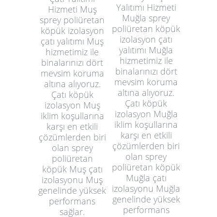
Yalıtımı Hizmeti
Hizmeti Muş
Muğla sprey
sprey poliüretan
poliüretan köpük
köpük izolasyon
izolasyon çatı
çatı yalıtımı Muş
yalıtımı Muğla
hizmetimiz ile
hizmetimiz ile
binalarınızı dört
binalarınızı dört
mevsim koruma
mevsim koruma
altına alıyoruz.
altına alıyoruz.
Çatı köpük
Çatı köpük
izolasyon Muş
izolasyon Muğla
iklim koşullarına
iklim koşullarına
karşı en etkili
karşı en etkili
çözümlerden biri
çözümlerden biri
olan sprey
olan sprey
poliüretan
poliüretan köpük
köpük Muş çatı
Muğla çatı
izolasyonu Muş
izolasyonu Muğla
genelinde yüksek
genelinde yüksek
performans
performans
sağlar.