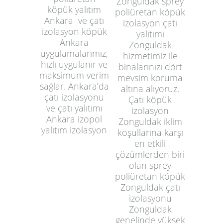
Zonguldak sprey
köpük yalıtım
poliüretan köpük
Ankara ve çatı
izolasyon çatı
izolasyon köpük
yalıtımı
Ankara
Zonguldak
uygulamalarımız,
hizmetimiz ile
hızlı uygulanır ve
binalarınızı dört
maksimum verim
mevsim koruma
sağlar. Ankara’da
altına alıyoruz.
çatı izolasyonu
Çatı köpük
ve çatı yalıtımı
izolasyon
Ankara izopol
Zonguldak iklim
yalıtım izolasyon
koşullarına karşı
en etkili
çözümlerden biri
olan sprey
poliüretan köpük
Zonguldak çatı
izolasyonu
Zonguldak
genelinde yüksek