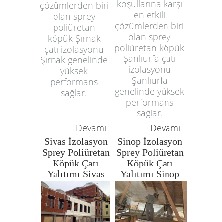
koşullarına karşı
çözümlerden biri
en etkili
olan sprey
çözümlerden biri
poliüretan
olan sprey
köpük Şırnak
poliüretan köpük
çatı izolasyonu
Şanlıurfa çatı
Şırnak genelinde
izolasyonu
yüksek
Şanlıurfa
performans
genelinde yüksek
sağlar.
performans
sağlar.
Devamı
Devamı
Sivas İzolasyon
Sinop İzolasyon
Sprey Poliüretan
Sprey Poliüretan
Köpük Çatı
Köpük Çatı
Yalıtımı Sivas
Yalıtımı Sinop