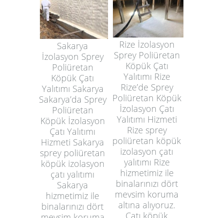
Rize İzolasyon
Sakarya
Sprey Poliüretan
İzolasyon Sprey
Köpük Çatı
Poliüretan
Yalıtımı Rize
Köpük Çatı
Rize’de Sprey
Yalıtımı Sakarya
Poliüretan Köpük
Sakarya’da Sprey
İzolasyon Çatı
Poliüretan
Yalıtımı Hizmeti
Köpük İzolasyon
Rize sprey
Çatı Yalıtımı
poliüretan köpük
Hizmeti Sakarya
izolasyon çatı
sprey poliüretan
yalıtımı Rize
köpük izolasyon
hizmetimiz ile
çatı yalıtımı
binalarınızı dört
Sakarya
mevsim koruma
hizmetimiz ile
altına alıyoruz.
binalarınızı dört
Çatı köpük
mevsim koruma