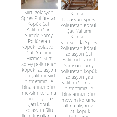
Siirt İzolasyon
Samsun
Sprey Poliüretan
İzolasyon Sprey
Köpük Çatı
Poliüretan Köpük
Yalıtımı Siirt
Çatı Yalıtımı
Siirt’de Sprey
Samsun
Poliüretan
Samsun’da Sprey
Köpük İzolasyon
Poliüretan Köpük
Çatı Yalıtımı
İzolasyon Çatı
Hizmeti Siirt
Yalıtımı Hizmeti
sprey poliüretan
Samsun sprey
köpük izolasyon
poliüretan köpük
çatı yalıtımı Siirt
izolasyon çatı
hizmetimiz ile
yalıtımı Samsun
binalarınızı dört
hizmetimiz ile
mevsim koruma
binalarınızı dört
altına alıyoruz.
mevsim koruma
Çatı köpük
altına alıyoruz.
izolasyon Siirt
Çatı köpük
iklim koşullarına
izolasyon