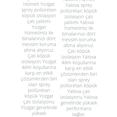
Hizmeti Yozgat
Yalova sprey
sprey poliüretan
poliüretan köpük
köpük izolasyon
izolasyon çatı
çatı yalıtımı
yalıtımı Yalova
Yozgat
hizmetimiz ile
hizmetimiz ile
binalarınızı dört
binalarınızı dört
mevsim koruma
mevsim koruma
altına alıyoruz.
altına alıyoruz.
Çatı köpük
Çatı köpük
izolasyon Yalova
izolasyon Yozgat
iklim koşullarına
iklim koşullarına
karşı en etkili
karşı en etkili
çözümlerden biri
çözümlerden biri
olan sprey
olan sprey
poliüretan köpük
poliüretan
Yalova çatı
köpük Yozgat
izolasyonu Yalova
çatı izolasyonu
genelinde yüksek
Yozgat genelinde
performans
yüksek
sağlar.