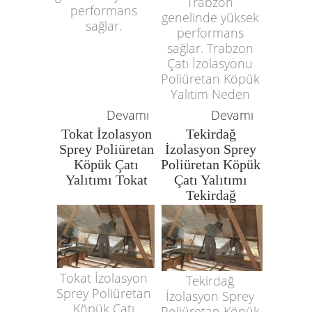
Trabzon
performans
genelinde yüksek
sağlar.
performans
sağlar. Trabzon
Çatı İzolasyonu
Poliüretan Köpük
Yalıtım Neden
Devamı
Devamı
Tokat İzolasyon
Tekirdağ
Sprey Poliüretan
İzolasyon Sprey
Köpük Çatı
Poliüretan Köpük
Yalıtımı Tokat
Çatı Yalıtımı
Tekirdağ
Tokat İzolasyon
Tekirdağ
Sprey Poliüretan
İzolasyon Sprey
Köpük Çatı
Poliüretan Köpük