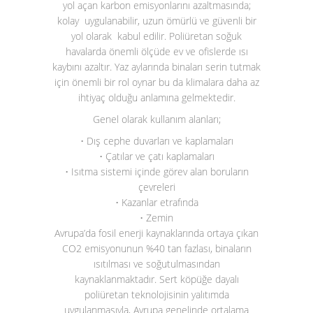
yol açan karbon emisyonlarını azaltmasında;
kolay uygulanabilir, uzun ömürlü ve güvenli bir
yol olarak kabul edilir. Poliüretan soğuk
havalarda önemli ölçüde ev ve ofislerde ısı
kaybını azaltır. Yaz aylarında binaları serin tutmak
için önemli bir rol oynar bu da klimalara daha az
ihtiyaç olduğu anlamına gelmektedir.
Genel olarak kullanım alanları;
• Dış cephe duvarları ve kaplamaları
• Çatılar ve çatı kaplamaları
• Isıtma sistemi içinde görev alan boruların
çevreleri
• Kazanlar etrafında
• Zemin
Avrupa’da fosil enerji kaynaklarında ortaya çıkan
CO
2
emisyonunun %40 tan fazlası, binaların
ısıtılması ve soğutulmasından
kaynaklanmaktadır. Sert köpüğe dayalı
poliüretan teknolojisinin yalıtımda
uygulanmasıyla, Avrupa genelinde ortalama