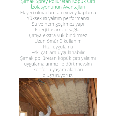
Şırnak Sprey Poliüretan Köpük Çatı
İzolasyonunun Avantajları
Ek yeri olmadan tam yüzey kaplama
Yüksek ısı yalıtım performansı
Su ve nem geçirmez yapı
Enerji tasarrufu sağlar
Çatıya ekstra yük bindirmez
Uzun ömürlü kullanım
Hızlı uygulama
Eski çatılara uygulanabilir
Şırnak poliüretan köpük çatı yalıtımı
uygulamalarımız ile dört mevsim
konforlu yaşam alanları
oluşturuyoruz.