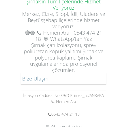
Şırnak’ın Tüm İlçelerinde Hizmet
Veriyoruz
Merkez, Cizre, Silopi, İdil, Uludere ve
Beytüşşebap ilçelerinde hizmet
veriyoruz.
🔴🟢
📞 Hemen Ara
0543 474 21
18
💬 WhatsApp’tan Yaz
Şırnak çatı izolasyonu, sprey
poliüretan köpük yalıtımı Şırnak ve
polyurea kaplama Şırnak
uygulamalarında profesyonel
çözümler.
Bize Ulaşın
İstasyon Caddesi No:89/D Etimesgut/ANKARA
📞 Hemen Ara
📞
0543 474 21 18
💬 WhatsApp’tan Yaz