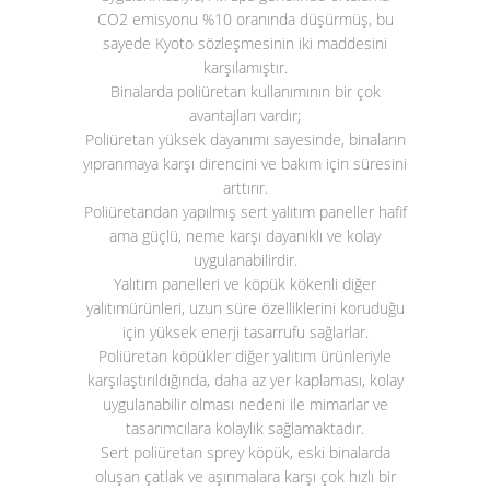
CO
2
emisyonu %10 oranında düşürmüş, bu
sayede Kyoto sözleşmesinin iki maddesini
karşılamıştır.
Binalarda poliüretan kullanımının bir çok
avantajları vardır;
Poliüretan yüksek dayanımı sayesinde, binaların
yıpranmaya karşı direncini ve bakım için süresini
arttırır.
Poliüretandan yapılmış sert yalıtım paneller hafif
ama güçlü, neme karşı dayanıklı ve kolay
uygulanabilirdir.
Yalıtım panelleri ve köpük kökenli diğer
yalıtımürünleri, uzun süre özelliklerini koruduğu
için yüksek enerji tasarrufu sağlarlar.
Poliüretan köpükler diğer yalıtım ürünleriyle
karşılaştırıldığında, daha az yer kaplaması, kolay
uygulanabilir olması nedeni ile mimarlar ve
tasarımcılara kolaylık sağlamaktadır.
Sert poliüretan sprey köpük, eski binalarda
oluşan çatlak ve aşınmalara karşı çok hızlı bir