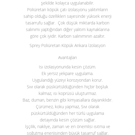
şekilde kolayca uygulanabilir.
Poliüretan köpük çatı izolasyonu yalıtımların
sahip olduğu özellikleri sayesinde yüksek enerji
tasarrufu sağlar. Çok düşük miktarda karbon
salınımı yaptığından diğer yalıtım kaynaklarına
göre çok iyidir. Karbon salınımının azaltır.
Sprey Poliüretan Köpük Ankara İzolasyon
Avantajları
Isı izolasyonunda kesin çözüm.
Ek yersiz yekpare uygulama.
Uygulandığı yüzeyi korozyondan korur.
Sıvı olarak püskürtüldüğünden hiçbir boşluk
kalmaz, ısı koprüsü uluşturmaz.
Baz, duman, benzin gibi kimyasallara dayanıklıdır.
Çürümez, koku yapmaz, Sıvı olarak
püskürtüldüğünden her türlü uygulama
detayında kesin çözüm sağlar.
İşçilik, nakliye, zaman ve en önemlisi ısıtma ve
soğutma enerjisinden büyük tasarruf sağlar.