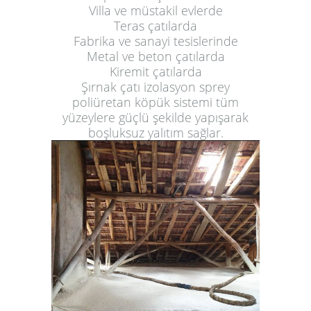
Villa ve müstakil evlerde
Teras çatılarda
Fabrika ve sanayi tesislerinde
Metal ve beton çatılarda
Kiremit çatılarda
Şırnak çatı izolasyon sprey
poliüretan köpük sistemi tüm
yüzeylere güçlü şekilde yapışarak
boşluksuz yalıtım sağlar.