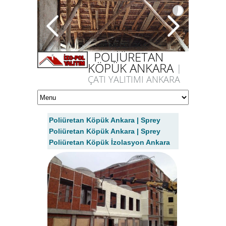
POLİÜRETAN
KÖPÜK ANKARA
|
ÇATI YALITIMI ANKARA
Poliüretan Köpük Ankara | Sprey
Poliüretan Köpük Ankara | Sprey
Poliüretan Köpük İzolasyon Ankara