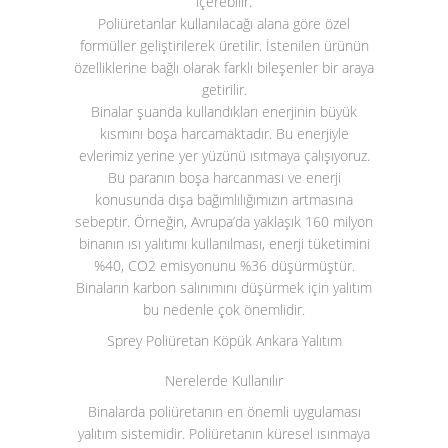
içerebilir.
Poliüretanlar kullanılacağı alana göre özel
formüller geliştirilerek üretilir. İstenilen ürünün
özelliklerine bağlı olarak farklı bileşenler bir araya
getirilir.
Binalar şuanda kullandıkları enerjinin büyük
kısmını boşa harcamaktadır. Bu enerjiyle
evlerimiz yerine yer yüzünü ısıtmaya çalışıyoruz.
Bu paranın boşa harcanması ve enerji
konusunda dışa bağımlılığımızın artmasına
sebeptir. Örneğin, Avrupa’da yaklaşık 160 milyon
binanın ısı yalıtımı kullanılması, enerji tüketimini
%40, CO
2
emisyonunu %36 düşürmüştür.
Binaların karbon salınımını düşürmek için yalıtım
bu nedenle çok önemlidir.
Sprey Poliüretan Köpük Ankara Yalıtım
Nerelerde Kullanılır
Binalarda poliüretanın en önemli uygulaması
yalıtım sistemidir. Poliüretanın küresel ısınmaya