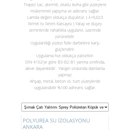
Trapez sac, atermit, oluklu levha gibi yüzeylere
mükemmel yapışma ve aderans sağlar.
Lamda değeri oldukça düşüktür. ( λ=0,023
W/mK Isı İletim Katsayısı ) Yatay ve düşey
zeminlerde rahatlıkla uygulanır, üzerinde
yürünebilir.
Uygulandığı yüzeyi fiziki darbelere karşı
güçlendirir.
Uygulama hızı oldukça yüksektir.
DIN 4102’ye göre B3-B2-B1 yanma sınıfında,
aleve dayanıklıdır . Yangın sırasında damlama
yapmaz.
Ahşap, metal, beton vs. tüm yüzeylerde
uygulanabilir %100 adreans sağlar.
POLYUREA SU İZOLASYONU
ANKARA