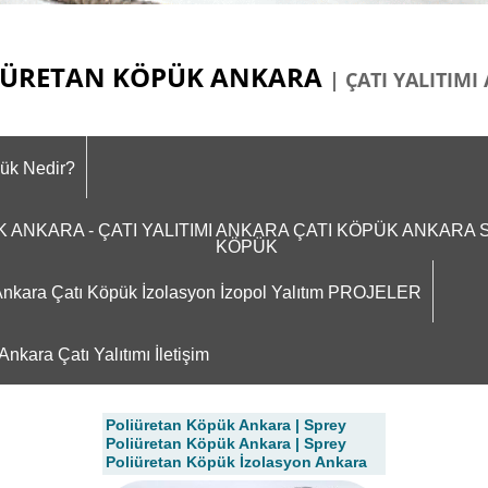
ÜRETAN KÖPÜK ANKARA
| ÇATI YALITIM
pük Nedir?
ÜK ANKARA - ÇATI YALITIMI ANKARA ÇATI KÖPÜK ANKAR
KÖPÜK
m Ankara Çatı Köpük İzolasyon İzopol Yalıtım PROJELER
nkara Çatı Yalıtımı İletişim
Poliüretan Köpük Ankara | Sprey
Poliüretan Köpük Ankara | Sprey
Poliüretan Köpük İzolasyon Ankara