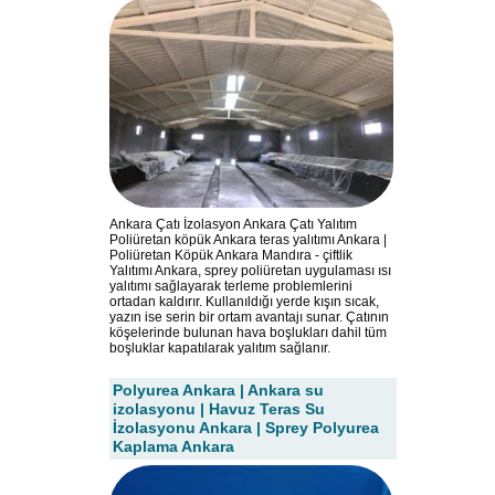
Ankara Çatı İzolasyon Ankara Çatı Yalıtım
Poliüretan köpük Ankara teras yalıtımı Ankara |
Poliüretan Köpük Ankara Mandıra - çiftlik
Yalıtımı Ankara, sprey poliüretan uygulaması ısı
yalıtımı sağlayarak terleme problemlerini
ortadan kaldırır. Kullanıldığı yerde kışın sıcak,
yazın ise serin bir ortam avantajı sunar. Çatının
köşelerinde bulunan hava boşlukları dahil tüm
boşluklar kapatılarak yalıtım sağlanır.
Polyurea Ankara | Ankara su
izolasyonu | Havuz Teras Su
İzolasyonu Ankara | Sprey Polyurea
Kaplama Ankara