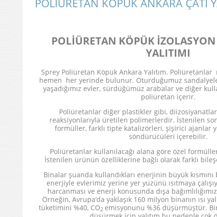
POLİÜRETAN KÖPÜK ANKARA ÇATI Y
POLİÜRETAN KÖPÜK İZOLASYON
YALITIMI
Sprey Poliüretan Köpük Ankara Yalıtım. Poliüretanl
hemen her yerinde bulunur. Oturduğumuz sandalyele
yaşadığımız evler, sürdüğümüz arabalar ve diğer kull
poliüretan içerir.
Poliüretanlar diğer plastikler gibi, diizosiyanatlar
reaksiyonlarıyla üretilen polimerlerdir. İstenilen s
formüller, farklı tipte katalizörleri, şişirici ajanl
söndürücüleri içerebilir.
Poliüretanlar kullanılacağı alana göre özel formüller g
İstenilen ürünün özelliklerine bağlı olarak farklı bileşe
Binalar şuanda kullandıkları enerjinin büyük kısmını
enerjiyle evlerimiz yerine yer yüzünü ısıtmaya çalış
harcanması ve enerji konusunda dışa bağımlılığımız
Örneğin, Avrupa’da yaklaşık 160 milyon binanın ısı yalı
tüketimini %40, CO
emisyonunu %36 düşürmüştür. Bina
2
düşürmek için yalıtım bu nedenle çok ö