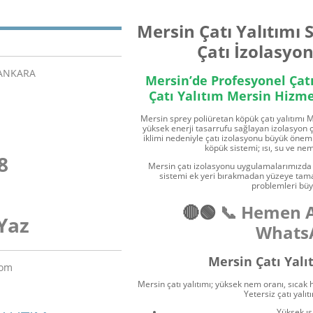
Mersin
Çatı Yalıtımı
Çatı İzolasyo
/ANKARA
Mersin’de Profesyonel Çat
Çatı Yalıtım Mersin Hizm
Mersin sprey poliüretan köpük çatı yalıtımı M
yüksek enerji tasarrufu sağlayan izolasyon 
iklimi nedeniyle çatı izolasyonu büyük önem 
köpük sistemi; ısı, su ve ne
8
Mersin çatı izolasyonu uygulamalarımızda k
sistemi ek yeri bırakmadan yüzeye tamam
problemleri büy
🔴🟢
📞 Hemen 
Yaz
WhatsA
Mersin Çatı Yal
com
Mersin çatı yalıtımı; yüksek nem oranı, sıcak
Yetersiz çatı yalıt
Yüksek ısı