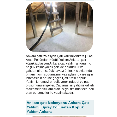
Ankara çatı izolasyon Çatı Yalıtımı Ankara | Çatı
Arası Poliüretan Köpük Yalıtım Ankara, çatı
köpük izolasyon Ankara çatı yalıtım ankara hiç
boşluk kalmayacak şekilde doldurulur ve
çatıdan giren soğuk havayı önler. Kış aylarında
binanın aşırı soğumasını, yaz aylarında ise aşırı
ısınmasının önüne geçer. Çatı Arası Köpük
Yalıtım terlemeyi engelleyerek rutubet ve pas
oluşumunu engeller. Çatı arası ısı yalıtımı kaliteli
malzemeler kullanılarak, ısı yalıtımında tecrübeli
olan personeller ile yapılmaktadır.
Ankara çatı izolasyonu Ankara Çatı
Yalıtım | Sprey Poliüretan Köpük
Yalıtım Ankara