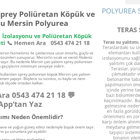
POLYUREA 
Sprey Poliüretan Köpük ve
nu Mersin Polyurea
TERAS 
ı İzolasyonu ve Poliüretan Köpük
Teras su yalıtımı
eti
📞 Hemen Ara
0543 474 21 18
Teraslardaki su iz
elemanları kul
ersin hizmetimiz ile çatılarınıza uzun ömürlü, güçlü ve
çözümleri sunuyoruz. Mersin’in sıcak ve nemli Akdeniz
izolasyonunu sağl
taşır. Bu nedenle Mersin çatı yalıtım sprey poliüretan
yalıtımı çok da
m geçişlerini minimum seviyeye indirir.
Teraslar, yür
çıkmaktadır 
ullanılan sprey poliüretan köpük Mersin çatı yalıtım
en yapışır. Böylece su sızıntısı, ısı kaybı ve nem
betonarme taba
ük ölçüde ortadan kalkar.
yapılmasının öne
içinde yerine t
Ara
0543 474 21 18
💬
bazı bölümlerde
kaçınılmazdır. Bu
pp’tan Yaz
gelmesine neden 
en fazla görüld
ıtımı Neden Önemlidir?
önlenmesi en zor 
karşı önlem alınm
meydana gelmesi
 hava ve yoğun güneş etkisi nedeniyle büyük önem taşır.
ımı şu sorunlara yol açabilir:
taşıyıcı siste
binanın yıkı
 artışı ve klima maliyetleri