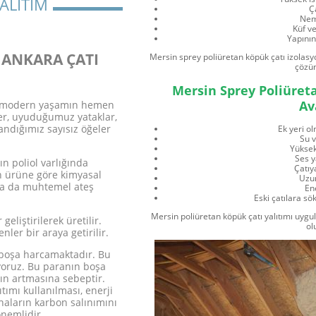
ALITIM
Ç
Nem
Küf v
Yapını
 ANKARA ÇATI
Mersin sprey poliüretan köpük çatı izolasy
çözüm
Mersin Sprey Poliüret
Av
ar modern yaşamın hemen
r, uyuduğumuz yataklar,
andığımız sayısız öğeler
Ek yeri 
Su 
Yüksek
Ses y
ın poliol varlığında
Çatıy
on ürüne göre kimyasal
Uzun
ar ya da muhtemel ateş
Ene
Eski çatılara s
Mersin poliüretan köpük çatı yalıtımı uyg
eliştirilerek üretilir.
ol
nler bir araya getirilir.
 boşa harcamaktadır. Bu
ıyoruz. Bu paranın boşa
ın artmasına sebeptir.
tımı kullanılması, enerji
ların karbon salınımını
nemlidir.