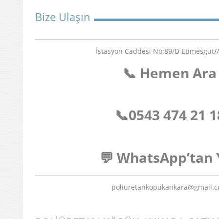
Bize Ulaşın
İstasyon Caddesi No:89/D Etimesgut
📞 Hemen Ara
📞
0543 474 21 1
💬 WhatsApp’tan 
poliuretankopukankara@gmail.