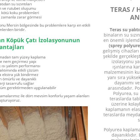
atıdan su sızıntıları
TERAS /
 ve rutubet oluşumu
e kötü koku problemleri
AN
n zamanla zarar görmesi
onu Mersin bölgesinde bu problemlere karşı en etkili
Teras su yalı
lerden biridir.
binaların su sızı
an Köpük Çatı İzolasyonunun
en önemli işlemd
(sprey polyur
antajları
gelişmiş cihazları
şekilde gerçekleşt
olmadan tam yüzey kaplama
izolasyonu ya
ve nem geçirmez yapı
 ısı yalıtım performansı
ışınlarına ka
alıtımında etkili çözüm
malzemesinin kul
a ekstra yük bindirmez
yanı sıra yükse
 ömürlü ve dayanıklı
dayanımı ve
rji tasarrufu sağlar
arasındadır. Po
öküm gerektirmeden uygulanabilir
Polyurea, su
ulamalarımız ile dört mevsim konforlu yaşam alanları
teraslarda tab
uşturuyoruz.
üzerine kolay
kaplamanın elast
teraslarda meyda
s
Polyurea kaplama 
dayanıklıdır.