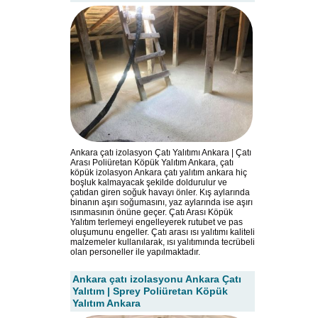
Ankara çatı izolasyon Çatı Yalıtımı Ankara | Çatı
Arası Poliüretan Köpük Yalıtım Ankara, çatı
köpük izolasyon Ankara çatı yalıtım ankara hiç
boşluk kalmayacak şekilde doldurulur ve
çatıdan giren soğuk havayı önler. Kış aylarında
binanın aşırı soğumasını, yaz aylarında ise aşırı
ısınmasının önüne geçer. Çatı Arası Köpük
Yalıtım terlemeyi engelleyerek rutubet ve pas
oluşumunu engeller. Çatı arası ısı yalıtımı kaliteli
malzemeler kullanılarak, ısı yalıtımında tecrübeli
olan personeller ile yapılmaktadır.
Ankara çatı izolasyonu Ankara Çatı
Yalıtım | Sprey Poliüretan Köpük
Yalıtım Ankara