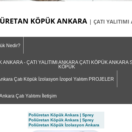
ÜRETAN KÖPÜK ANKARA
| ÇATI YALITIM
pük Nedir?
ÜK ANKARA - ÇATI YALITIMI ANKARA ÇATI KÖPÜK ANKAR
KÖPÜK
m Ankara Çatı Köpük İzolasyon İzopol Yalıtım PROJELER
nkara Çatı Yalıtımı İletişim
Poliüretan Köpük Ankara | Sprey
Poliüretan Köpük Ankara | Sprey
Poliüretan Köpük İzolasyon Ankara