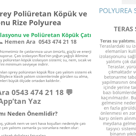
POLYUREA 
rey Poliüretan Köpük ve
onu Rize Polyurea
TERAS 
olasyonu ve Poliüretan Köpük Çatı
Teras su yalıtımı
📞 Hemen Ara
0543 474 21 18
Teraslardaki su iz
elemanları kul
 hizmetimiz ile çatılarınıza uzun ömürlü, güçlü ve enerji
yoruz. Çatı izolasyon Rize’nin yoğun yağışlı iklimine
izolasyonunu sağl
y poliüretan köpük izolasyon sistemi; su, nem, sıcak ve
yalıtımı çok da
ini minimum seviyeye indirir.
Teraslar, yür
çıkmaktadır 
ılan sprey poliüretan köpük Rize çatı yalıtım sistemi ek
öylece klasik yalıtım sistemlerinde görülen su alma,
betonarme taba
leri büyük ölçüde ortadan kaldırılır.
yapılmasının öne
içinde yerine t
Ara
0543 474 21 18
💬
bazı bölümlerde
kaçınılmazdır. Bu
pp’tan Yaz
gelmesine neden 
en fazla görüld
tımı Neden Önemlidir?
önlenmesi en zor 
karşı önlem alınm
meydana gelmesi
ış, yüksek nem ve sert hava koşulları nedeniyle çatı
 çatı yalıtımı zamanla şu sorunlara neden olur:
taşıyıcı siste
binanın yıkı
ve yüksek doğalgaz faturaları