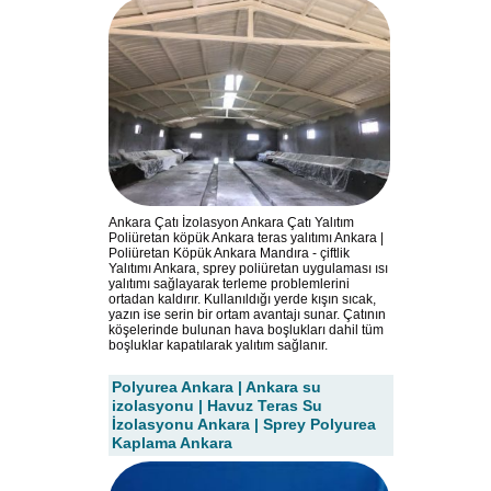
Ankara Çatı İzolasyon Ankara Çatı Yalıtım
Poliüretan köpük Ankara teras yalıtımı Ankara |
Poliüretan Köpük Ankara Mandıra - çiftlik
Yalıtımı Ankara, sprey poliüretan uygulaması ısı
yalıtımı sağlayarak terleme problemlerini
ortadan kaldırır. Kullanıldığı yerde kışın sıcak,
yazın ise serin bir ortam avantajı sunar. Çatının
köşelerinde bulunan hava boşlukları dahil tüm
boşluklar kapatılarak yalıtım sağlanır.
Polyurea Ankara | Ankara su
izolasyonu | Havuz Teras Su
İzolasyonu Ankara | Sprey Polyurea
Kaplama Ankara