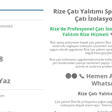
Rize
Çatı Yalıtımı
Sp
Çatı İzolasy
/ANKARA
Rize’de Profesyonel Çatı İz
Yalıtım Rize Hizmeti
Rize sprey poliüretan köpük çatı yalıtımı Rize
tasarrufu sağlayan izolasyon çözümleri sunu
uygun olarak uygulanan Rize çatı yalıtım spre
soğuk hava geçişler
8
Rize çatı izolasyonu uygulamalarımızda kullan
yeri bırakmadan yüzeye tamamen yapışır. B
açılma ve sızdırma problem
🔴🟢
📞 Hemen 
Yaz
WhatsA
Rize Çatı Yalı
com
Çatı yalıtım Rize’de yıl boyunca yoğun yağ
izolasyonu büyük önem taşır. Yetersiz
Isı kaybı 