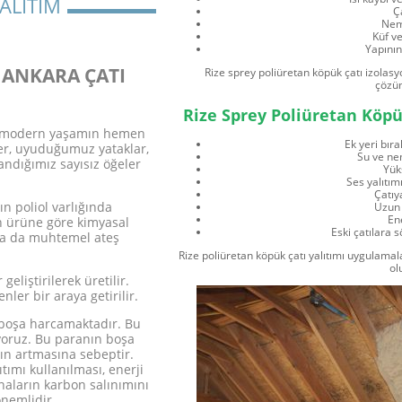
ALITIM
Ç
Nem
Küf v
Yapını
 ANKARA ÇATI
Rize sprey poliüretan köpük çatı izolasy
çözüm
Rize Sprey Poliüretan Köpü
ar modern yaşamın hemen
Ek yeri bı
r, uyuduğumuz yataklar,
Su ve ne
andığımız sayısız öğeler
Yüks
Ses yalıtım
Çatıy
ın poliol varlığında
Uzun 
Ene
on ürüne göre kimyasal
Eski çatılara
ar ya da muhtemel ateş
Rize poliüretan köpük çatı yalıtımı uygulamal
ol
eliştirilerek üretilir.
nler bir araya getirilir.
 boşa harcamaktadır. Bu
ıyoruz. Bu paranın boşa
ın artmasına sebeptir.
tımı kullanılması, enerji
ların karbon salınımını
nemlidir.