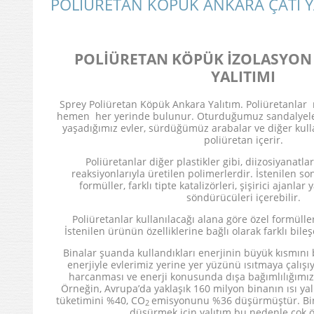
POLİÜRETAN KÖPÜK ANKARA ÇATI Y
POLİÜRETAN KÖPÜK İZOLASYON
YALITIMI
Sprey Poliüretan Köpük Ankara Yalıtım. Poliüretanl
hemen her yerinde bulunur. Oturduğumuz sandalyele
yaşadığımız evler, sürdüğümüz arabalar ve diğer kull
poliüretan içerir.
Poliüretanlar diğer plastikler gibi, diizosiyanatlar
reaksiyonlarıyla üretilen polimerlerdir. İstenilen s
formüller, farklı tipte katalizörleri, şişirici ajanl
söndürücüleri içerebilir.
Poliüretanlar kullanılacağı alana göre özel formüller g
İstenilen ürünün özelliklerine bağlı olarak farklı bileşe
Binalar şuanda kullandıkları enerjinin büyük kısmını
enerjiyle evlerimiz yerine yer yüzünü ısıtmaya çalış
harcanması ve enerji konusunda dışa bağımlılığımız
Örneğin, Avrupa’da yaklaşık 160 milyon binanın ısı yalı
tüketimini %40, CO
emisyonunu %36 düşürmüştür. Bina
2
düşürmek için yalıtım bu nedenle çok ö