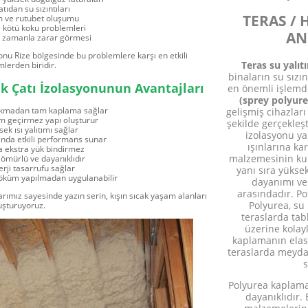
atıdan su sızıntıları
TERAS /
 ve rutubet oluşumu
e kötü koku problemleri
AN
n zamanla zarar görmesi
onu Rize bölgesinde bu problemlere karşı en etkili
Teras su yalı
lerden biridir.
binaların su sızı
k Çatı İzolasyonunun Avantajları
en önemli işlemd
(sprey polyur
rakmadan tam kaplama sağlar
gelişmiş cihazları
m geçirmez yapı oluşturur
şekilde gerçekleşt
ek ısı yalıtımı sağlar
izolasyonu ya
ında etkili performans sunar
ışınlarına ka
a ekstra yük bindirmez
malzemesinin kul
ömürlü ve dayanıklıdır
rji tasarrufu sağlar
yanı sıra yükse
 söküm yapılmadan uygulanabilir
dayanımı ve
arasındadır. Po
arımız sayesinde yazın serin, kışın sıcak yaşam alanları
Polyurea, su
uşturuyoruz.
teraslarda tab
üzerine kolay
kaplamanın elast
teraslarda meyda
s
Polyurea kaplama 
dayanıklıdır.