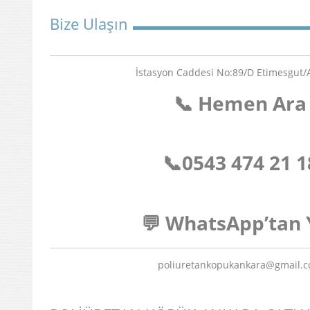
Bize Ulaşın
İstasyon Caddesi No:89/D Etimesgut
📞 Hemen Ara
📞
0543 474 21 1
💬 WhatsApp’tan 
poliuretankopukankara@gmail.