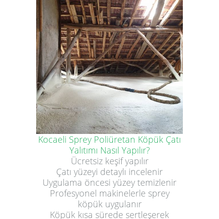
Kocaeli Sprey Poliüretan Köpük Çatı
Yalıtımı Nasıl Yapılır?
Ücretsiz keşif yapılır
Çatı yüzeyi detaylı incelenir
Uygulama öncesi yüzey temizlenir
Profesyonel makinelerle sprey
köpük uygulanır
Köpük kısa sürede sertleşerek