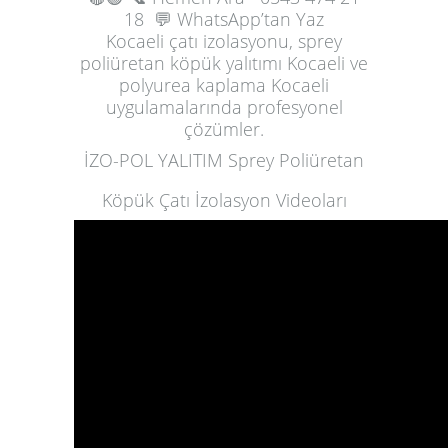
18
💬 WhatsApp’tan Yaz
Kocaeli çatı izolasyonu, sprey
poliüretan köpük yalıtımı Kocaeli ve
polyurea kaplama Kocaeli
uygulamalarında profesyonel
çözümler.
İZO-POL YALITIM Sprey Poliüretan
Köpük Çatı İzolasyon Videoları