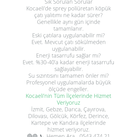
Sık Sorulan Sorular
Kocaeli’de sprey poliüretan köpük
çatı yalıtımı ne kadar sürer?
Genellikle aynı gün içinde
tamamlanır.
Eski çatılara uygulanabilir mi?
Evet. Mevcut çatı sökülmeden
uygulanabilir.
Enerji tasarrufu sağlar mı?
Evet. %30-40’a kadar enerji tasarrufu
sağlayabilir.
Su sızıntısını tamamen önler mi?
Profesyonel uygulamalarda büyük
ölçüde engeller.
Kocaeli’nin Tüm İlçelerinde Hizmet
Veriyoruz
İzmit, Gebze, Darıca, Çayırova,
Dilovası, Gölcük, Körfez, Derince,
Kartepe ve Kandıra ilçelerinde
hizmet veriyoruz.
🔴🟢
📞 Hemen Ara
0543 474 21