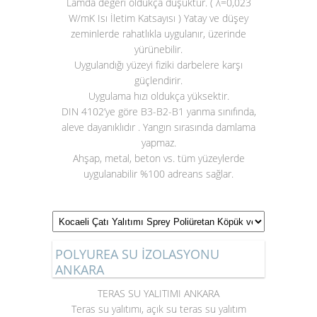
Lamda değeri oldukça düşüktür. ( λ=0,023
W/mK Isı İletim Katsayısı ) Yatay ve düşey
zeminlerde rahatlıkla uygulanır, üzerinde
yürünebilir.
Uygulandığı yüzeyi fiziki darbelere karşı
güçlendirir.
Uygulama hızı oldukça yüksektir.
DIN 4102’ye göre B3-B2-B1 yanma sınıfında,
aleve dayanıklıdır . Yangın sırasında damlama
yapmaz.
Ahşap, metal, beton vs. tüm yüzeylerde
uygulanabilir %100 adreans sağlar.
POLYUREA SU İZOLASYONU
ANKARA
TERAS SU YALITIMI ANKARA
Teras su yalıtımı
, açık su teras su yalıtım