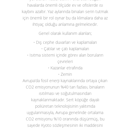
havalarda önemli ölçüde ev ve ofislerde ısı
kaybını azaltır. Yaz aylarında binaları serin tutmak
için önemli bir rol oynar bu da klimalara daha az
ihtiyaç olduğu anlamına gelmektedir.
Genel olarak kullanım alanları;
• Dış cephe duvarları ve kaplamaları
• Çatılar ve çatı kaplamaları
• Isıtma sistemi içinde görev alan boruların
çevreleri
• Kazanlar etrafında
• Zemin
Avrupa’da fosil enerji kaynaklarında ortaya çıkan
CO
2
emisyonunun %40 tan fazlası, binaların
ısıtılması ve soğutulmasından
kaynaklanmaktadır. Sert köpüğe dayalı
poliüretan teknolojisinin yalıtımda
uygulanmasıyla, Avrupa genelinde ortalama
CO
2
emisyonu %10 oranında düşürmüş, bu
sayede Kyoto sözleşmesinin iki maddesini