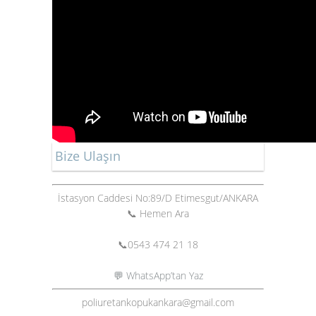
Bize Ulaşın
İstasyon Caddesi No:89/D Etimesgut/ANKARA
📞 Hemen Ara
📞
0543 474 21 18
💬 WhatsApp’tan Yaz
poliuretankopukankara@gmail.com