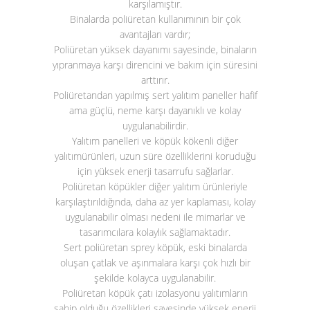
karşılamıştır.
Binalarda poliüretan kullanımının bir çok
avantajları vardır;
Poliüretan yüksek dayanımı sayesinde, binaların
yıpranmaya karşı direncini ve bakım için süresini
arttırır.
Poliüretandan yapılmış sert yalıtım paneller hafif
ama güçlü, neme karşı dayanıklı ve kolay
uygulanabilirdir.
Yalıtım panelleri ve köpük kökenli diğer
yalıtımürünleri, uzun süre özelliklerini koruduğu
için yüksek enerji tasarrufu sağlarlar.
Poliüretan köpükler diğer yalıtım ürünleriyle
karşılaştırıldığında, daha az yer kaplaması, kolay
uygulanabilir olması nedeni ile mimarlar ve
tasarımcılara kolaylık sağlamaktadır.
Sert poliüretan sprey köpük, eski binalarda
oluşan çatlak ve aşınmalara karşı çok hızlı bir
şekilde kolayca uygulanabilir.
Poliüretan köpük çatı izolasyonu yalıtımların
sahip olduğu özellikleri sayesinde yüksek enerji