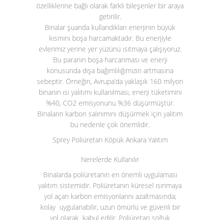
özelliklerine bağlı olarak farklı bileşenler bir araya
getirilir.
Binalar şuanda kullandıkları enerjinin büyük
kısmını boşa harcamaktadır. Bu enerjiyle
evlerimiz yerine yer yüzünü ısıtmaya çalışıyoruz.
Bu paranın boşa harcanması ve enerji
konusunda dışa bağımlılığımızın artmasına
sebeptir. Örneğin, Avrupa’da yaklaşık 160 milyon
binanın ısı yalıtımı kullanılması, enerji tüketimini
%40, CO
2
emisyonunu %36 düşürmüştür.
Binaların karbon salınımını düşürmek için yalıtım
bu nedenle çok önemlidir.
Sprey Poliüretan Köpük Ankara Yalıtım
Nerelerde Kullanılır
Binalarda poliüretanın en önemli uygulaması
yalıtım sistemidir. Poliüretanın küresel ısınmaya
yol açan karbon emisyonlarını azaltmasında;
kolay uygulanabilir, uzun ömürlü ve güvenli bir
yol olarak kabul edilir. Poliüretan soğuk