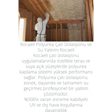
Kocaeli Polyurea Çatı İzolasyonu ve
Su Yalıtımı Kocaeli
Kocaeli çatı izolasyonu
uygulamalarında özellikle teras ve
suya açık yüzeylerde polyurea
kaplama sistemi yüksek performans
sağlar. Polyurea çatı izolasyonu;
esnek, dayanıklı ve tamamen su
geçirmez profesyonel bir yalıtım
çözümüdür.
%500’e varan esneme kabiliyeti
UV ve dış hava koşullarına
dayanıklılık