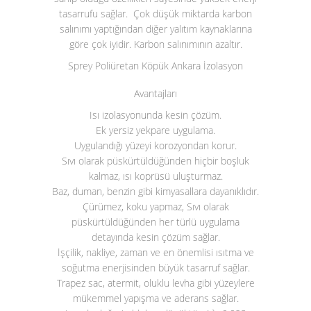
tasarrufu sağlar. Çok düşük miktarda karbon
salınımı yaptığından diğer yalıtım kaynaklarına
göre çok iyidir. Karbon salınımının azaltır.
Sprey Poliüretan Köpük Ankara İzolasyon
Avantajları
Isı izolasyonunda kesin çözüm.
Ek yersiz yekpare uygulama.
Uygulandığı yüzeyi korozyondan korur.
Sıvı olarak püskürtüldüğünden hiçbir boşluk
kalmaz, ısı koprüsü uluşturmaz.
Baz, duman, benzin gibi kimyasallara dayanıklıdır.
Çürümez, koku yapmaz, Sıvı olarak
püskürtüldüğünden her türlü uygulama
detayında kesin çözüm sağlar.
İşçilik, nakliye, zaman ve en önemlisi ısıtma ve
soğutma enerjisinden büyük tasarruf sağlar.
Trapez sac, atermit, oluklu levha gibi yüzeylere
mükemmel yapışma ve aderans sağlar.