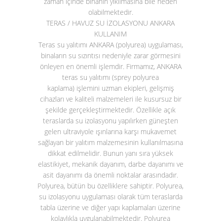
zaman içinde binanın yıkılmasına bile neden
olabilmektedir.
TERAS / HAVUZ SU İZOLASYONU ANKARA
KULLANIM
Teras su yalıtımı ANKARA (polyurea)
uygulaması,
binaların su sızıntısı nedeniyle zarar görmesini
önleyen en önemli işlemdir. Firmamız, ANKARA
teras su yalıtımı (sprey polyurea
kaplama)
işlemini uzman ekipleri, gelişmiş
cihazları ve kaliteli malzemeleri ile kusursuz bir
şekilde gerçekleştirmektedir. Özellikle açık
teraslarda su izolasyonu yapılırken güneşten
gelen ultraviyole ışınlarına karşı mukavemet
sağlayan bir yalıtım malzemesinin kullanılmasına
dikkat edilmelidir. Bunun yanı sıra yüksek
elastikiyet, mekanik dayanım, darbe dayanımı ve
asit dayanımı da önemli noktalar arasındadır.
Polyurea, bütün bu özelliklere sahiptir. Polyurea,
su izolasyonu uygulaması olarak tüm teraslarda
tabla üzerine ve diğer yapı kaplamaları üzerine
kolaylıkla uygulanabilmektedir. Polyurea