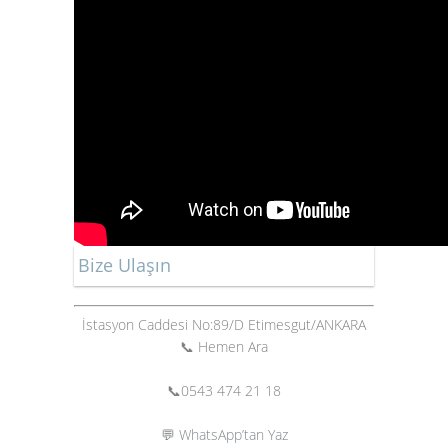
Bize Ulaşın
İstasyon Caddesi No:89/D Etimesgut/ANKARA
📞 Hemen Ara
📞
0543 474 21 18
💬 WhatsApp’tan Yaz