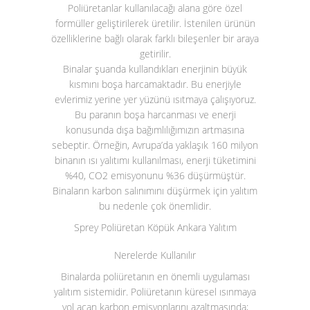
Poliüretanlar kullanılacağı alana göre özel
formüller geliştirilerek üretilir. İstenilen ürünün
özelliklerine bağlı olarak farklı bileşenler bir araya
getirilir.
Binalar şuanda kullandıkları enerjinin büyük
kısmını boşa harcamaktadır. Bu enerjiyle
evlerimiz yerine yer yüzünü ısıtmaya çalışıyoruz.
Bu paranın boşa harcanması ve enerji
konusunda dışa bağımlılığımızın artmasına
sebeptir. Örneğin, Avrupa’da yaklaşık 160 milyon
binanın ısı yalıtımı kullanılması, enerji tüketimini
%40, CO
2
emisyonunu %36 düşürmüştür.
Binaların karbon salınımını düşürmek için yalıtım
bu nedenle çok önemlidir.
Sprey Poliüretan Köpük Ankara Yalıtım
Nerelerde Kullanılır
Binalarda poliüretanın en önemli uygulaması
yalıtım sistemidir. Poliüretanın küresel ısınmaya
yol açan karbon emisyonlarını azaltmasında;