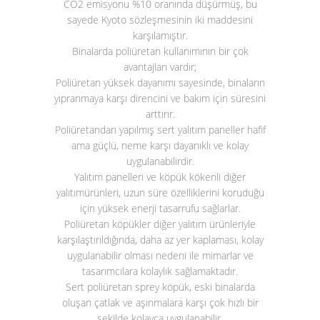
CO
2
emisyonu %10 oranında düşürmüş, bu
sayede Kyoto sözleşmesinin iki maddesini
karşılamıştır.
Binalarda poliüretan kullanımının bir çok
avantajları vardır;
Poliüretan yüksek dayanımı sayesinde, binaların
yıpranmaya karşı direncini ve bakım için süresini
arttırır.
Poliüretandan yapılmış sert yalıtım paneller hafif
ama güçlü, neme karşı dayanıklı ve kolay
uygulanabilirdir.
Yalıtım panelleri ve köpük kökenli diğer
yalıtımürünleri, uzun süre özelliklerini koruduğu
için yüksek enerji tasarrufu sağlarlar.
Poliüretan köpükler diğer yalıtım ürünleriyle
karşılaştırıldığında, daha az yer kaplaması, kolay
uygulanabilir olması nedeni ile mimarlar ve
tasarımcılara kolaylık sağlamaktadır.
Sert poliüretan sprey köpük, eski binalarda
oluşan çatlak ve aşınmalara karşı çok hızlı bir
şekilde kolayca uygulanabilir.