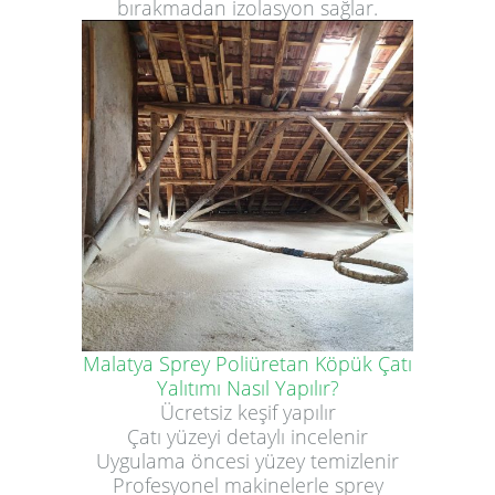
bırakmadan izolasyon sağlar.
Malatya Sprey Poliüretan Köpük Çatı
Yalıtımı Nasıl Yapılır?
Ücretsiz keşif yapılır
Çatı yüzeyi detaylı incelenir
Uygulama öncesi yüzey temizlenir
Profesyonel makinelerle sprey