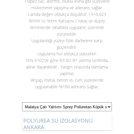
Trapez sac, atermit, oluklu levha gibi yüzeylere
mükemmel yapışma ve aderans sağlar.
Lamda değeri oldukça düşüktür. ( λ=0,023
W/mK Isı İletim Katsayısı ) Yatay ve düşey
zeminlerde rahatlıkla uygulanır, üzerinde
yürünebilir.
Uygulandığı yüzeyi fiziki darbelere karşı
güçlendirir.
Uygulama hızı oldukça yüksektir.
DIN 4102’ye göre B3-B2-B1 yanma sınıfında,
aleve dayanıklıdır . Yangın sırasında damlama
yapmaz.
Ahşap, metal, beton vs. tüm yüzeylerde
uygulanabilir %100 adreans sağlar.
POLYUREA SU İZOLASYONU
ANKARA