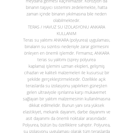
meydana gelmesi kaçınılmazdır. Korozyon da
binanın taşıyıcı sistemini zedelemekte, hatta
zaman içinde binanın yıkılmasına bile neden
olabilmektedir.
TERAS / HAVUZ SU İZOLASYONU ANKARA
KULLANIM
Teras su yalıtımı ANKARA (polyurea)
uygulaması,
binaların su sızıntısı nedeniyle zarar görmesini
önleyen en önemli işlemdir. Firmamız, ANKARA
teras su yalıtımı (sprey polyurea
kaplama)
işlemini uzman ekipleri, gelişmiş
cihazları ve kaliteli malzemeleri ile kusursuz bir
şekilde gerçekleştirmektedir. Özellikle açık
teraslarda su izolasyonu yapılırken güneşten
gelen ultraviyole ışınlarına karşı mukavemet
sağlayan bir yalıtım malzemesinin kullanılmasına
dikkat edilmelidir. Bunun yanı sıra yüksek
elastikiyet, mekanik dayanım, darbe dayanımı ve
asit dayanımı da önemli noktalar arasındadır.
Polyurea, bütün bu özelliklere sahiptir. Polyurea,
su izolasyonu uygulaması olarak tüm teraslarda