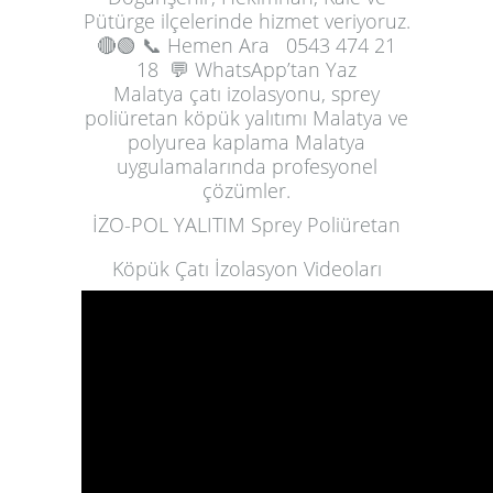
Pütürge ilçelerinde hizmet veriyoruz.
🔴🟢
📞 Hemen Ara
0543 474 21
18
💬 WhatsApp’tan Yaz
Malatya çatı izolasyonu, sprey
poliüretan köpük yalıtımı Malatya ve
polyurea kaplama Malatya
uygulamalarında profesyonel
çözümler.
İZO-POL YALITIM Sprey Poliüretan
Köpük Çatı İzolasyon Videoları