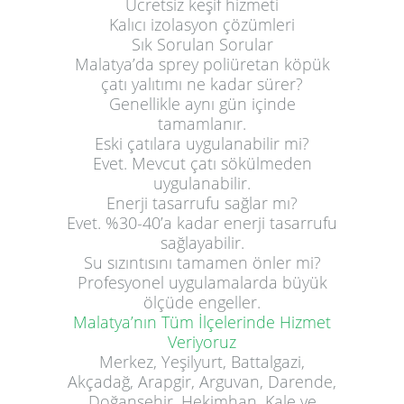
Ücretsiz keşif hizmeti
Kalıcı izolasyon çözümleri
Sık Sorulan Sorular
Malatya’da sprey poliüretan köpük
çatı yalıtımı ne kadar sürer?
Genellikle aynı gün içinde
tamamlanır.
Eski çatılara uygulanabilir mi?
Evet. Mevcut çatı sökülmeden
uygulanabilir.
Enerji tasarrufu sağlar mı?
Evet. %30-40’a kadar enerji tasarrufu
sağlayabilir.
Su sızıntısını tamamen önler mi?
Profesyonel uygulamalarda büyük
ölçüde engeller.
Malatya’nın Tüm İlçelerinde Hizmet
Veriyoruz
Merkez, Yeşilyurt, Battalgazi,
Akçadağ, Arapgir, Arguvan, Darende,
Doğanşehir, Hekimhan, Kale ve