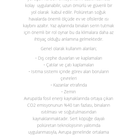
kolay uygulanabilir, uzun ömürlü ve güvenli bir
yol olarak kabul edilir. Poliüretan soğuk
havalarda önemli ölçüde ev ve ofislerde ısı
kaybını azaltır. Yaz aylarında binaları serin tutmak
için önemli bir rol oynar bu da klimalara daha az
ihtiyaç olduğu anlamına gelmektedir.
Genel olarak kullanım alanları;
• Dış cephe duvarları ve kaplamaları
• Çatılar ve çatı kaplamaları
• Isıtma sistemi içinde görev alan boruların
çevreleri
• Kazanlar etrafında
• Zemin
Avrupa’da fosil enerji kaynaklarında ortaya çıkan
CO
2
emisyonunun %40 tan fazlası, binaların
ısıtılması ve soğutulmasından
kaynaklanmaktadır. Sert köpüğe dayalı
poliüretan teknolojisinin yalıtımda
uygulanmasıyla, Avrupa genelinde ortalama