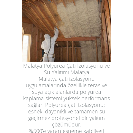
Malatya Polyurea Çatı İzolasyonu ve
Su Yalıtımı Malatya
Malatya çatı izolasyonu
uygulamalarında özellikle teras ve
suya açık alanlarda polyurea
kaplama sistemi yüksek performans
sağlar. Polyurea çatı izolasyonu;
esnek, dayanıklı ve tamamen su
geçirmez profesyonel bir yalıtım
çözümüdür.
%500’e varan esneme kabiliyeti