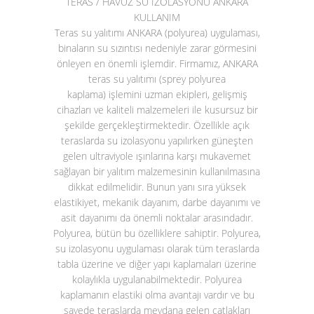
TERAS / HAVUZ SU İZOLASYONU ANKARA
KULLANIM
Teras su yalıtımı ANKARA (polyurea)
uygulaması,
binaların su sızıntısı nedeniyle zarar görmesini
önleyen en önemli işlemdir. Firmamız, ANKARA
teras su yalıtımı (sprey polyurea
kaplama)
işlemini uzman ekipleri, gelişmiş
cihazları ve kaliteli malzemeleri ile kusursuz bir
şekilde gerçekleştirmektedir. Özellikle açık
teraslarda su izolasyonu yapılırken güneşten
gelen ultraviyole ışınlarına karşı mukavemet
sağlayan bir yalıtım malzemesinin kullanılmasına
dikkat edilmelidir. Bunun yanı sıra yüksek
elastikiyet, mekanik dayanım, darbe dayanımı ve
asit dayanımı da önemli noktalar arasındadır.
Polyurea, bütün bu özelliklere sahiptir. Polyurea,
su izolasyonu uygulaması olarak tüm teraslarda
tabla üzerine ve diğer yapı kaplamaları üzerine
kolaylıkla uygulanabilmektedir. Polyurea
kaplamanın elastiki olma avantajı vardır ve bu
sayede teraslarda meydana gelen çatlakları