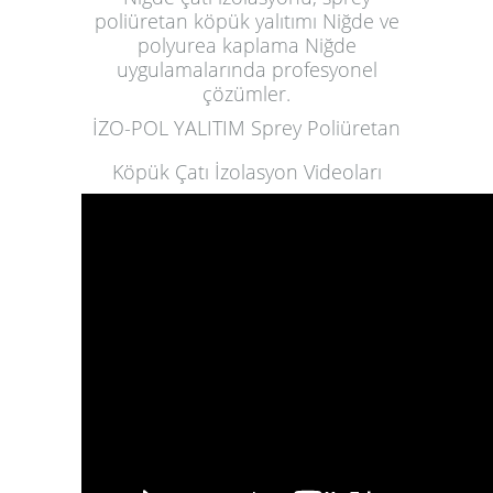
poliüretan köpük yalıtımı Niğde ve
polyurea kaplama Niğde
uygulamalarında profesyonel
çözümler.
İZO-POL YALITIM Sprey Poliüretan
Köpük Çatı İzolasyon Videoları