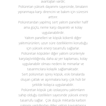
avantajları vardır;
Poliüretan yüksek dayanımı sayesinde, binaların
yıpranmaya karşı direncini ve bakım için süresini
arttırır.
Poliüretandan yapılmış sert yalıtım paneller hafif
ama güçlü, neme karşı dayanıklı ve kolay
uygulanabilirdir.
Yalıtım panelleri ve köpük kökenli diğer
yalıtımürünleri, uzun süre özelliklerini koruduğu
için yüksek enerji tasarrufu sağlarlar.
Poliüretan köpükler diğer yalıtım ürünleriyle
karşılaştırıldığında, daha az yer kaplaması, kolay
uygulanabilir olması nedeni ile mimarlar ve
tasarımcılara kolaylık sağlamaktadır.
Sert poliüretan sprey köpük, eski binalarda
oluşan çatlak ve aşınmalara karşı çok hızlı bir
şekilde kolayca uygulanabilir.
Poliüretan köpük çatı izolasyonu yalıtımların
sahip olduğu özellikleri sayesinde yüksek enerji
tasarrufu sağlar. Çok düşük miktarda karbon
salınımı yaptığından diğer yalıtım kaynaklarına