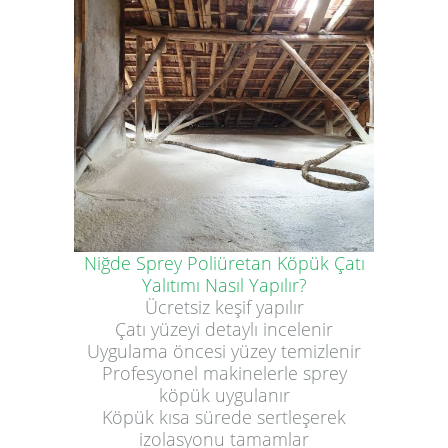
Niğde Sprey Poliüretan Köpük Çatı
Yalıtımı Nasıl Yapılır?
Ücretsiz keşif yapılır
Çatı yüzeyi detaylı incelenir
Uygulama öncesi yüzey temizlenir
Profesyonel makinelerle sprey
köpük uygulanır
Köpük kısa sürede sertleşerek
izolasyonu tamamlar