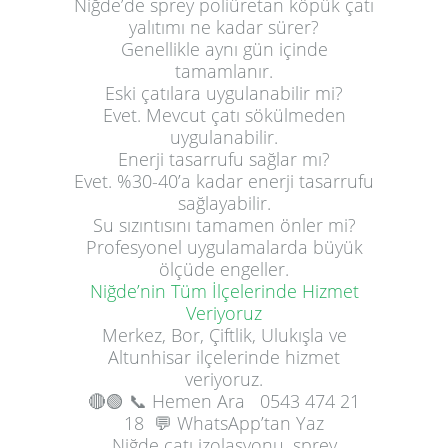
Niğde’de sprey poliüretan köpük çatı
yalıtımı ne kadar sürer?
Genellikle aynı gün içinde
tamamlanır.
Eski çatılara uygulanabilir mi?
Evet. Mevcut çatı sökülmeden
uygulanabilir.
Enerji tasarrufu sağlar mı?
Evet. %30-40’a kadar enerji tasarrufu
sağlayabilir.
Su sızıntısını tamamen önler mi?
Profesyonel uygulamalarda büyük
ölçüde engeller.
Niğde’nin Tüm İlçelerinde Hizmet
Veriyoruz
Merkez, Bor, Çiftlik, Ulukışla ve
Altunhisar ilçelerinde hizmet
veriyoruz.
🔴🟢
📞 Hemen Ara
0543 474 21
18
💬 WhatsApp’tan Yaz
Niğde çatı izolasyonu, sprey