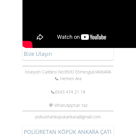
Bize Ulaşın
İstasyon Caddesi No:89/D Etimesgut/ANKARA
📞 Hemen Ara
📞
0543 474 21 18
💬 WhatsApp’tan Yaz
poliuretankopukankara@gmail.com
POLİÜRETAN KÖPÜK ANKARA ÇATI