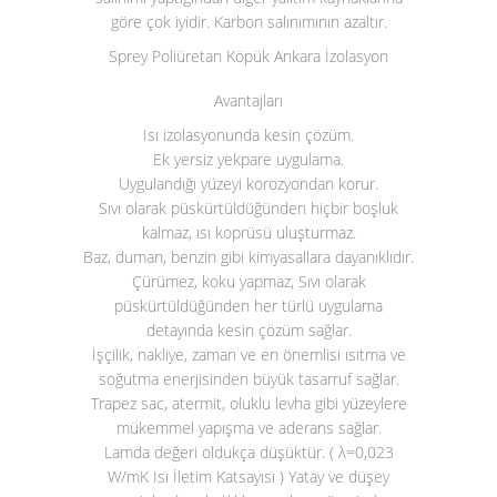
göre çok iyidir. Karbon salınımının azaltır.
Sprey Poliüretan Köpük Ankara İzolasyon
Avantajları
Isı izolasyonunda kesin çözüm.
Ek yersiz yekpare uygulama.
Uygulandığı yüzeyi korozyondan korur.
Sıvı olarak püskürtüldüğünden hiçbir boşluk
kalmaz, ısı koprüsü uluşturmaz.
Baz, duman, benzin gibi kimyasallara dayanıklıdır.
Çürümez, koku yapmaz, Sıvı olarak
püskürtüldüğünden her türlü uygulama
detayında kesin çözüm sağlar.
İşçilik, nakliye, zaman ve en önemlisi ısıtma ve
soğutma enerjisinden büyük tasarruf sağlar.
Trapez sac, atermit, oluklu levha gibi yüzeylere
mükemmel yapışma ve aderans sağlar.
Lamda değeri oldukça düşüktür. ( λ=0,023
W/mK Isı İletim Katsayısı ) Yatay ve düşey