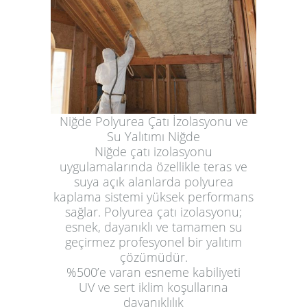
Niğde Polyurea Çatı İzolasyonu ve
Su Yalıtımı Niğde
Niğde çatı izolasyonu
uygulamalarında özellikle teras ve
suya açık alanlarda polyurea
kaplama sistemi yüksek performans
sağlar. Polyurea çatı izolasyonu;
esnek, dayanıklı ve tamamen su
geçirmez profesyonel bir yalıtım
çözümüdür.
%500’e varan esneme kabiliyeti
UV ve sert iklim koşullarına
dayanıklılık