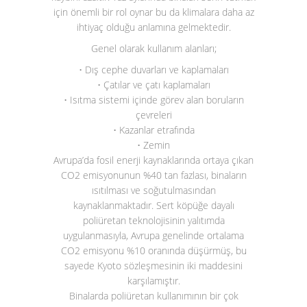
için önemli bir rol oynar bu da klimalara daha az
ihtiyaç olduğu anlamına gelmektedir.
Genel olarak kullanım alanları;
• Dış cephe duvarları ve kaplamaları
• Çatılar ve çatı kaplamaları
• Isıtma sistemi içinde görev alan boruların
çevreleri
• Kazanlar etrafında
• Zemin
Avrupa’da fosil enerji kaynaklarında ortaya çıkan
CO
2
emisyonunun %40 tan fazlası, binaların
ısıtılması ve soğutulmasından
kaynaklanmaktadır. Sert köpüğe dayalı
poliüretan teknolojisinin yalıtımda
uygulanmasıyla, Avrupa genelinde ortalama
CO
2
emisyonu %10 oranında düşürmüş, bu
sayede Kyoto sözleşmesinin iki maddesini
karşılamıştır.
Binalarda poliüretan kullanımının bir çok