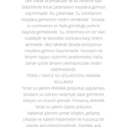
tam olarak oturmaktadır ve bu nedenle bazı
bölümlerde kılcal çatlamaların meydana gelmesi
kaçınılmazdır. Bu çatlamalar. Su sızıntılarının
meydana gelmesine neden olmaktadır. Teraslar,
su sızıntılarının en fazla görüldüğü yerlerin
başında gelmektedir. Su, önlenmesi en zor olan
maddedir ve kesinlikle sızıntılara karşı önlem
alınmalıdır. Aksi takdirde binada korozyonun
meydana gelmesi kaçınılmazdır. Korozyon da
binanın taşıyıcı sistemini zedelemekte, hatta
zaman içinde binanın yıkılmasına bile neden
olabilmektedir.
TERAS / HAVUZ SU İZOLASYONU ANKARA
KULLANIM
Teras su yalıtımı ANKARA (polyurea)
uygulaması,
binaların su sızıntısı nedeniyle zarar görmesini
önleyen en önemli işlemdir. Firmamız, ANKARA
teras su yalıtımı (sprey polyurea
kaplama)
işlemini uzman ekipleri, gelişmiş
cihazları ve kaliteli malzemeleri ile kusursuz bir
şekilde gerçekleştirmektedir. Özellikle açık