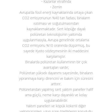
• Kazanlar etrafında
• Zemin
Avrupa’da fosil enerji kaynaklarında ortaya çıkan
CO
2
emisyonunun %40 tan fazlası, binaların
ısıtılması ve soğutulmasından
kaynaklanmaktadır. Sert köpüğe dayalı
poliüretan teknolojisinin yalıtımda
uygulanmasıyla, Avrupa genelinde ortalama
CO
2
emisyonu %10 oranında düşürmüş, bu
sayede Kyoto sözleşmesinin iki maddesini
karşılamıştır.
Binalarda poliüretan kullanımının bir çok
avantajları vardır;
Poliüretan yüksek dayanımı sayesinde, binaların
yıpranmaya karşı direncini ve bakım için süresini
arttırır.
Poliüretandan yapılmış sert yalıtım paneller hafif
ama güçlü, neme karşı dayanıklı ve kolay
uygulanabilirdir.
Yalıtım panelleri ve köpük kökenli diğer
yalıtımürünleri, uzun süre özelliklerini koruduğu