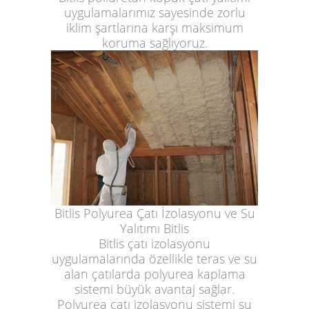
uygulamalarımız sayesinde zorlu
iklim şartlarına karşı maksimum
koruma sağlıyoruz.
Bitlis Polyurea Çatı İzolasyonu ve Su
Yalıtımı Bitlis
Bitlis çatı izolasyonu
uygulamalarında özellikle teras ve su
alan çatılarda polyurea kaplama
sistemi büyük avantaj sağlar.
Polyurea çatı izolasyonu sistemi su