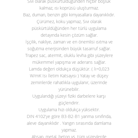
Sıvı olarak püskürtüldüğünden hiçbir boşluk
kalmaz, ısı koprüsü uluşturmaz.
Baz, duman, benzin gibi kimyasallara dayanıklıdır.
Çürümez, koku yapmaz, Sıvı olarak
püskürtüldüğünden her türlü uygulama
detayında kesin çözüm sağlar.
İşçilik, nakliye, zaman ve en önemlisi ısıtma ve
soğutma enerjisinden büyük tasarruf sağlar.
Trapez sac, atermit, oluklu levha gibi yüzeylere
mükemmel yapışma ve aderans sağlar.
Lamda değeri oldukça düşüktür. ( λ=0,023
W/mK Isı İletim Katsayısı ) Yatay ve düşey
zeminlerde rahatlıkla uygulanır, üzerinde
yürünebilir.
Uygulandığı yüzeyi fiziki darbelere karşı
güçlendirir.
Uygulama hızı oldukça yüksektir.
DIN 4102’ye göre B3-B2-B1 yanma sınıfında,
aleve dayanıklıdır . Yangın sırasında damlama
yapmaz.
Ahşap, metal, beton vs. tüm yüzeylerde