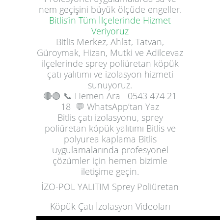
nem geçişini büyük ölçüde engeller.
Bitlis’in Tüm İlçelerinde Hizmet
Veriyoruz
Bitlis Merkez, Ahlat, Tatvan,
Güroymak, Hizan, Mutki ve Adilcevaz
ilçelerinde sprey poliüretan köpük
çatı yalıtımı ve izolasyon hizmeti
sunuyoruz.
🔴🟢
📞 Hemen Ara
0543 474 21
18
💬 WhatsApp’tan Yaz
Bitlis çatı izolasyonu, sprey
poliüretan köpük yalıtımı Bitlis ve
polyurea kaplama Bitlis
uygulamalarında profesyonel
çözümler için hemen bizimle
iletişime geçin.
İZO-POL YALITIM Sprey Poliüretan
Köpük Çatı İzolasyon Videoları