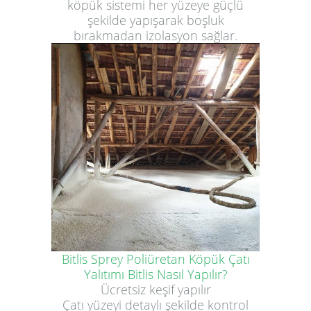
köpük sistemi her yüzeye güçlü
şekilde yapışarak boşluk
bırakmadan izolasyon sağlar.
Bitlis Sprey Poliüretan Köpük Çatı
Yalıtımı Bitlis Nasıl Yapılır?
Ücretsiz keşif yapılır
Çatı yüzeyi detaylı şekilde kontrol