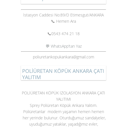
İstasyon Caddesi No:89/D Etimesgut/ANKARA
📞 Hemen Ara
📞
0543 474 21 18
💬 WhatsApp’tan Yaz
poliuretankopukankara@gmail.com
POLİÜRETAN KÖPÜK ANKARA ÇATI
YALITIM
POLİÜRETAN KÖPÜK İZOLASYON ANKARA ÇATI
YALITIMI
Sprey Poliüretan Köpük Ankara Yalıtım.
Poliüretanlar modern yaşamın hemen hemen
her yerinde bulunur. Oturduğumuz sandalyeler,
uyuduğumuz yataklar, yaşadığımız evler,