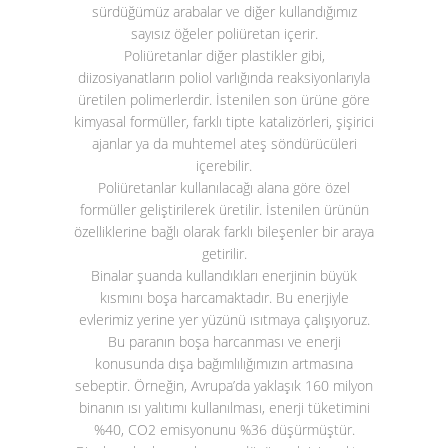
sürdüğümüz arabalar ve diğer kullandığımız
sayısız öğeler poliüretan içerir.
Poliüretanlar diğer plastikler gibi,
diizosiyanatların poliol varlığında reaksiyonlarıyla
üretilen polimerlerdir. İstenilen son ürüne göre
kimyasal formüller, farklı tipte katalizörleri, şişirici
ajanlar ya da muhtemel ateş söndürücüleri
içerebilir.
Poliüretanlar kullanılacağı alana göre özel
formüller geliştirilerek üretilir. İstenilen ürünün
özelliklerine bağlı olarak farklı bileşenler bir araya
getirilir.
Binalar şuanda kullandıkları enerjinin büyük
kısmını boşa harcamaktadır. Bu enerjiyle
evlerimiz yerine yer yüzünü ısıtmaya çalışıyoruz.
Bu paranın boşa harcanması ve enerji
konusunda dışa bağımlılığımızın artmasına
sebeptir. Örneğin, Avrupa’da yaklaşık 160 milyon
binanın ısı yalıtımı kullanılması, enerji tüketimini
%40, CO
2
emisyonunu %36 düşürmüştür.