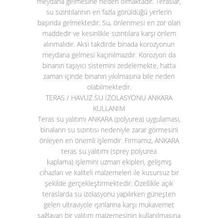
meydana gelmesine neden olmaktadır. Teraslar,
su sızıntılarının en fazla görüldüğü yerlerin
başında gelmektedir. Su, önlenmesi en zor olan
maddedir ve kesinlikle sızıntılara karşı önlem
alınmalıdır. Aksi takdirde binada korozyonun
meydana gelmesi kaçınılmazdır. Korozyon da
binanın taşıyıcı sistemini zedelemekte, hatta
zaman içinde binanın yıkılmasına bile neden
olabilmektedir.
TERAS / HAVUZ SU İZOLASYONU ANKARA
KULLANIM
Teras su yalıtımı ANKARA (polyurea)
uygulaması,
binaların su sızıntısı nedeniyle zarar görmesini
önleyen en önemli işlemdir. Firmamız, ANKARA
teras su yalıtımı (sprey polyurea
kaplama)
işlemini uzman ekipleri, gelişmiş
cihazları ve kaliteli malzemeleri ile kusursuz bir
şekilde gerçekleştirmektedir. Özellikle açık
teraslarda su izolasyonu yapılırken güneşten
gelen ultraviyole ışınlarına karşı mukavemet
sağlayan bir yalıtım malzemesinin kullanılmasına