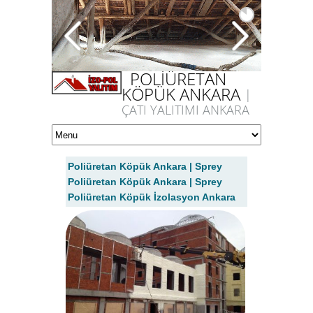
POLİÜRETAN
KÖPÜK ANKARA
|
ÇATI YALITIMI ANKARA
Poliüretan Köpük Ankara | Sprey
Poliüretan Köpük Ankara | Sprey
Poliüretan Köpük İzolasyon Ankara