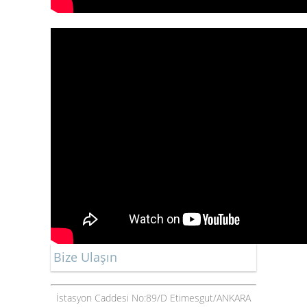
Bize Ulaşın
İstasyon Caddesi No:89/D Etimesgut/ANKARA