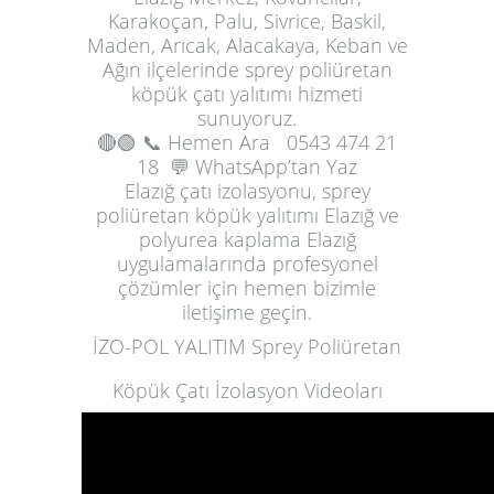
Karakoçan, Palu, Sivrice, Baskil,
Maden, Arıcak, Alacakaya, Keban ve
Ağın ilçelerinde sprey poliüretan
köpük çatı yalıtımı hizmeti
sunuyoruz.
🔴🟢
📞 Hemen Ara
0543 474 21
18
💬 WhatsApp’tan Yaz
Elazığ çatı izolasyonu, sprey
poliüretan köpük yalıtımı Elazığ ve
polyurea kaplama Elazığ
uygulamalarında profesyonel
çözümler için hemen bizimle
iletişime geçin.
İZO-POL YALITIM Sprey Poliüretan
Köpük Çatı İzolasyon Videoları