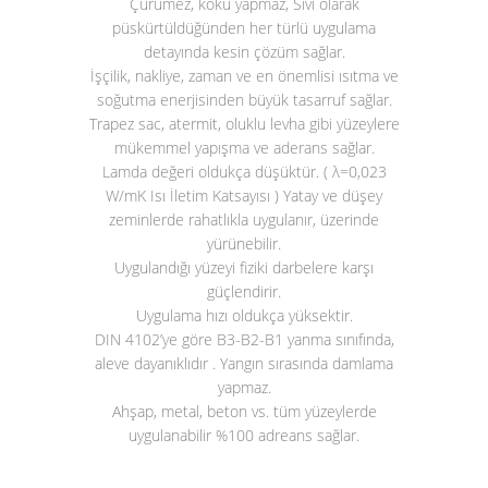
Çürümez, koku yapmaz, Sıvı olarak
püskürtüldüğünden her türlü uygulama
detayında kesin çözüm sağlar.
İşçilik, nakliye, zaman ve en önemlisi ısıtma ve
soğutma enerjisinden büyük tasarruf sağlar.
Trapez sac, atermit, oluklu levha gibi yüzeylere
mükemmel yapışma ve aderans sağlar.
Lamda değeri oldukça düşüktür. ( λ=0,023
W/mK Isı İletim Katsayısı ) Yatay ve düşey
zeminlerde rahatlıkla uygulanır, üzerinde
yürünebilir.
Uygulandığı yüzeyi fiziki darbelere karşı
güçlendirir.
Uygulama hızı oldukça yüksektir.
DIN 4102’ye göre B3-B2-B1 yanma sınıfında,
aleve dayanıklıdır . Yangın sırasında damlama
yapmaz.
Ahşap, metal, beton vs. tüm yüzeylerde
uygulanabilir %100 adreans sağlar.