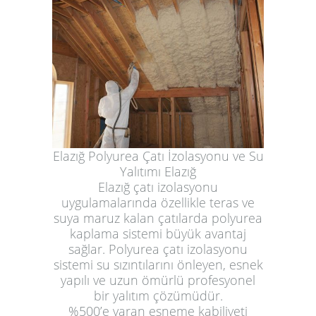
Elazığ Polyurea Çatı İzolasyonu ve Su
Yalıtımı Elazığ
Elazığ çatı izolasyonu
uygulamalarında özellikle teras ve
suya maruz kalan çatılarda polyurea
kaplama sistemi büyük avantaj
sağlar. Polyurea çatı izolasyonu
sistemi su sızıntılarını önleyen, esnek
yapılı ve uzun ömürlü profesyonel
bir yalıtım çözümüdür.
%500’e varan esneme kabiliyeti