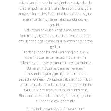
diizosiyanatların poliol varlığında reaksiyonlarıyla
üretilen polimerlerdir. İstenilen son ürüne göre
kimyasal formüller, farklı tipte katalizörleri, şişirici
ajanlar ya da muhtemel ateş söndürücüleri
içerebilir.
Poliüretanlar kullanılacağı alana göre özel
formüller geliştirilerek üretilir. İstenilen ürünün
özelliklerine bağlı olarak farklı bileşenler bir araya
getirilir.
Binalar şuanda kullandıkları enerjinin büyük
kısmını boşa harcamaktadır. Bu enerjiyle
evlerimiz yerine yer yüzünü ısıtmaya çalışıyoruz.
Bu paranın boşa harcanması ve enerji
konusunda dışa bağımlılığımızın artmasına
sebeptir. Örneğin, Avrupa’da yaklaşık 160 milyon
binanın ısı yalıtımı kullanılması, enerji tüketimini
%40, CO
2
emisyonunu %36 düşürmüştür.
Binaların karbon salınımını düşürmek için yalıtım
bu nedenle çok önemlidir.
Sprey Poliüretan Köpük Ankara Yalıtım