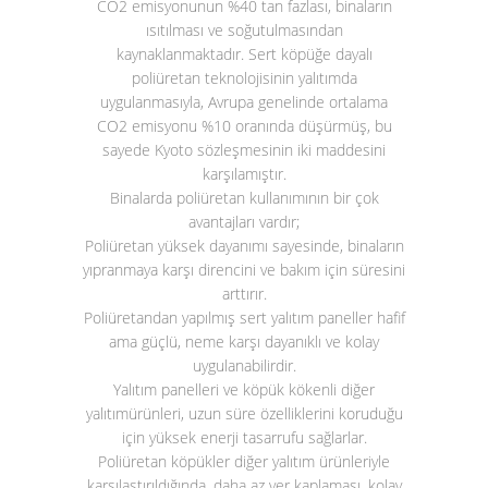
CO
2
emisyonunun %40 tan fazlası, binaların
ısıtılması ve soğutulmasından
kaynaklanmaktadır. Sert köpüğe dayalı
poliüretan teknolojisinin yalıtımda
uygulanmasıyla, Avrupa genelinde ortalama
CO
2
emisyonu %10 oranında düşürmüş, bu
sayede Kyoto sözleşmesinin iki maddesini
karşılamıştır.
Binalarda poliüretan kullanımının bir çok
avantajları vardır;
Poliüretan yüksek dayanımı sayesinde, binaların
yıpranmaya karşı direncini ve bakım için süresini
arttırır.
Poliüretandan yapılmış sert yalıtım paneller hafif
ama güçlü, neme karşı dayanıklı ve kolay
uygulanabilirdir.
Yalıtım panelleri ve köpük kökenli diğer
yalıtımürünleri, uzun süre özelliklerini koruduğu
için yüksek enerji tasarrufu sağlarlar.
Poliüretan köpükler diğer yalıtım ürünleriyle
karşılaştırıldığında, daha az yer kaplaması, kolay