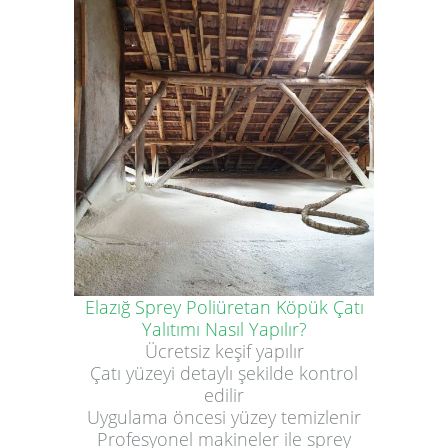
Elazığ Sprey Poliüretan Köpük Çatı
Yalıtımı Nasıl Yapılır?
Ücretsiz keşif yapılır
Çatı yüzeyi detaylı şekilde kontrol
edilir
Uygulama öncesi yüzey temizlenir
Profesyonel makineler ile sprey