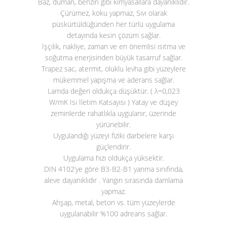
Baz, duman, benzin gibi kimyasallara dayanıklıdır.
Çürümez, koku yapmaz, Sıvı olarak
püskürtüldüğünden her türlü uygulama
detayında kesin çözüm sağlar.
İşçilik, nakliye, zaman ve en önemlisi ısıtma ve
soğutma enerjisinden büyük tasarruf sağlar.
Trapez sac, atermit, oluklu levha gibi yüzeylere
mükemmel yapışma ve aderans sağlar.
Lamda değeri oldukça düşüktür. ( λ=0,023
W/mK Isı İletim Katsayısı ) Yatay ve düşey
zeminlerde rahatlıkla uygulanır, üzerinde
yürünebilir.
Uygulandığı yüzeyi fiziki darbelere karşı
güçlendirir.
Uygulama hızı oldukça yüksektir.
DIN 4102’ye göre B3-B2-B1 yanma sınıfında,
aleve dayanıklıdır . Yangın sırasında damlama
yapmaz.
Ahşap, metal, beton vs. tüm yüzeylerde
uygulanabilir %100 adreans sağlar.