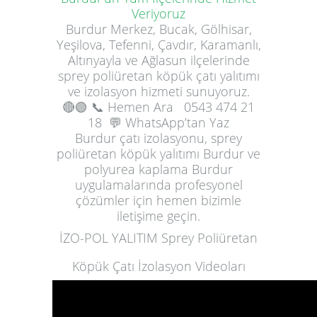
Veriyoruz
Burdur Merkez, Bucak, Gölhisar,
Yeşilova, Tefenni, Çavdır, Karamanlı,
Altınyayla ve Ağlasun ilçelerinde
sprey poliüretan köpük çatı yalıtımı
ve izolasyon hizmeti sunuyoruz.
🔴🟢
📞 Hemen Ara
0543 474 21
18
💬 WhatsApp’tan Yaz
Burdur çatı izolasyonu, sprey
poliüretan köpük yalıtımı Burdur ve
polyurea kaplama Burdur
uygulamalarında profesyonel
çözümler için hemen bizimle
iletişime geçin.
İZO-POL YALITIM Sprey Poliüretan
Köpük Çatı İzolasyon Videoları