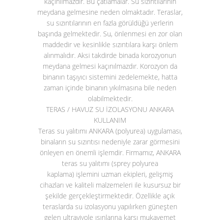
kaçınılmazdır. Bu çatlamalar. Su sızıntılarının
meydana gelmesine neden olmaktadır. Teraslar,
su sızıntılarının en fazla görüldüğü yerlerin
başında gelmektedir. Su, önlenmesi en zor olan
maddedir ve kesinlikle sızıntılara karşı önlem
alınmalıdır. Aksi takdirde binada korozyonun
meydana gelmesi kaçınılmazdır. Korozyon da
binanın taşıyıcı sistemini zedelemekte, hatta
zaman içinde binanın yıkılmasına bile neden
olabilmektedir.
TERAS / HAVUZ SU İZOLASYONU ANKARA
KULLANIM
Teras su yalıtımı ANKARA (polyurea)
uygulaması,
binaların su sızıntısı nedeniyle zarar görmesini
önleyen en önemli işlemdir. Firmamız, ANKARA
teras su yalıtımı (sprey polyurea
kaplama)
işlemini uzman ekipleri, gelişmiş
cihazları ve kaliteli malzemeleri ile kusursuz bir
şekilde gerçekleştirmektedir. Özellikle açık
teraslarda su izolasyonu yapılırken güneşten
gelen ultraviyole ışınlarına karşı mukavemet