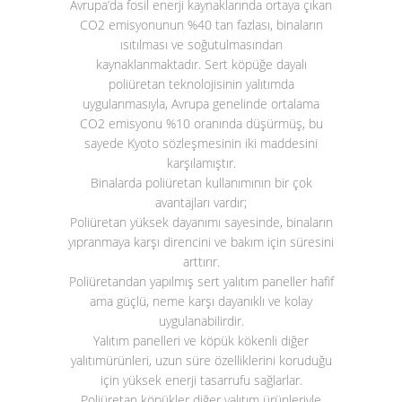
Avrupa’da fosil enerji kaynaklarında ortaya çıkan
CO
2
emisyonunun %40 tan fazlası, binaların
ısıtılması ve soğutulmasından
kaynaklanmaktadır. Sert köpüğe dayalı
poliüretan teknolojisinin yalıtımda
uygulanmasıyla, Avrupa genelinde ortalama
CO
2
emisyonu %10 oranında düşürmüş, bu
sayede Kyoto sözleşmesinin iki maddesini
karşılamıştır.
Binalarda poliüretan kullanımının bir çok
avantajları vardır;
Poliüretan yüksek dayanımı sayesinde, binaların
yıpranmaya karşı direncini ve bakım için süresini
arttırır.
Poliüretandan yapılmış sert yalıtım paneller hafif
ama güçlü, neme karşı dayanıklı ve kolay
uygulanabilirdir.
Yalıtım panelleri ve köpük kökenli diğer
yalıtımürünleri, uzun süre özelliklerini koruduğu
için yüksek enerji tasarrufu sağlarlar.
Poliüretan köpükler diğer yalıtım ürünleriyle