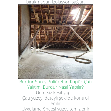
bırakmadan izolasyon sağlar.
Burdur Sprey Poliüretan Köpük Çatı
Yalıtımı Burdur Nasıl Yapılır?
Ücretsiz keşif yapılır
Çatı yüzeyi detaylı şekilde kontrol
edilir
Uygulama öncesi yüzey temizlenir