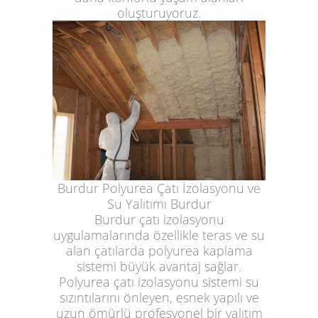
oluşturuyoruz.
Burdur Polyurea Çatı İzolasyonu ve
Su Yalıtımı Burdur
Burdur çatı izolasyonu
uygulamalarında özellikle teras ve su
alan çatılarda polyurea kaplama
sistemi büyük avantaj sağlar.
Polyurea çatı izolasyonu sistemi su
sızıntılarını önleyen, esnek yapılı ve
uzun ömürlü profesyonel bir yalıtım