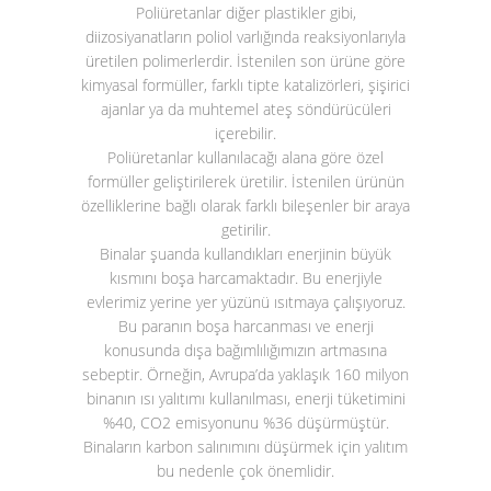
Poliüretanlar diğer plastikler gibi,
diizosiyanatların poliol varlığında reaksiyonlarıyla
üretilen polimerlerdir. İstenilen son ürüne göre
kimyasal formüller, farklı tipte katalizörleri, şişirici
ajanlar ya da muhtemel ateş söndürücüleri
içerebilir.
Poliüretanlar kullanılacağı alana göre özel
formüller geliştirilerek üretilir. İstenilen ürünün
özelliklerine bağlı olarak farklı bileşenler bir araya
getirilir.
Binalar şuanda kullandıkları enerjinin büyük
kısmını boşa harcamaktadır. Bu enerjiyle
evlerimiz yerine yer yüzünü ısıtmaya çalışıyoruz.
Bu paranın boşa harcanması ve enerji
konusunda dışa bağımlılığımızın artmasına
sebeptir. Örneğin, Avrupa’da yaklaşık 160 milyon
binanın ısı yalıtımı kullanılması, enerji tüketimini
%40, CO
2
emisyonunu %36 düşürmüştür.
Binaların karbon salınımını düşürmek için yalıtım
bu nedenle çok önemlidir.