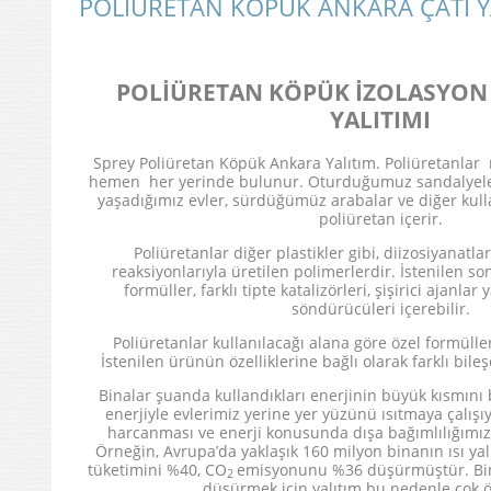
POLİÜRETAN KÖPÜK ANKARA ÇATI Y
POLİÜRETAN KÖPÜK İZOLASYON
YALITIMI
Sprey Poliüretan Köpük Ankara Yalıtım. Poliüretanl
hemen her yerinde bulunur. Oturduğumuz sandalyele
yaşadığımız evler, sürdüğümüz arabalar ve diğer kull
poliüretan içerir.
Poliüretanlar diğer plastikler gibi, diizosiyanatlar
reaksiyonlarıyla üretilen polimerlerdir. İstenilen s
formüller, farklı tipte katalizörleri, şişirici ajanl
söndürücüleri içerebilir.
Poliüretanlar kullanılacağı alana göre özel formüller g
İstenilen ürünün özelliklerine bağlı olarak farklı bileşe
Binalar şuanda kullandıkları enerjinin büyük kısmını
enerjiyle evlerimiz yerine yer yüzünü ısıtmaya çalış
harcanması ve enerji konusunda dışa bağımlılığımız
Örneğin, Avrupa’da yaklaşık 160 milyon binanın ısı yalı
tüketimini %40, CO
emisyonunu %36 düşürmüştür. Bina
2
düşürmek için yalıtım bu nedenle çok ö