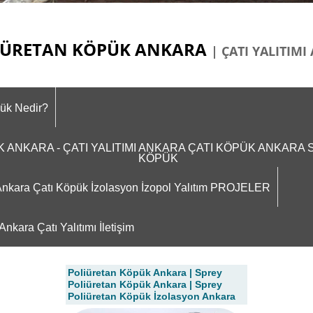
ÜRETAN KÖPÜK ANKARA
| ÇATI YALITIM
pük Nedir?
ÜK ANKARA - ÇATI YALITIMI ANKARA ÇATI KÖPÜK ANKAR
KÖPÜK
m Ankara Çatı Köpük İzolasyon İzopol Yalıtım PROJELER
nkara Çatı Yalıtımı İletişim
Poliüretan Köpük Ankara | Sprey
Poliüretan Köpük Ankara | Sprey
Poliüretan Köpük İzolasyon Ankara