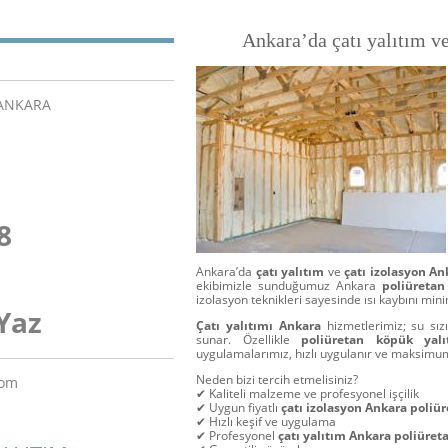
Ankara’da çatı yalıtım v
/ANKARA
8
Ankara’da
çatı yalıtım
ve
çatı izolasyon A
ekibimizle sunduğumuz Ankara
poliüreta
izolasyon teknikleri sayesinde ısı kaybını min
Yaz
Çatı yalıtımı Ankara
hizmetlerimiz; su sız
sunar. Özellikle
poliüretan köpük ya
uygulamalarımız, hızlı uygulanır ve maksimu
Neden bizi tercih etmelisiniz?
com
✔ Kaliteli malzeme ve profesyonel işçilik
✔ Uygun fiyatlı
çatı izolasyon Ankara poliü
✔ Hızlı keşif ve uygulama
✔ Profesyonel
çatı yalıtım Ankara poliüre