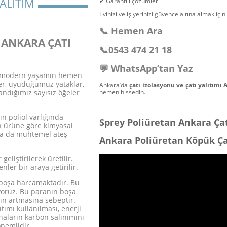
ALITIM
✔ Garantili çözümler
Evinizi ve iş yerinizi güvence altına almak içi
📞 Hemen Ara
 ANKARA ÇATI
📞
0543 474 21 18
💬 WhatsApp’tan Yaz
ar modern yaşamın hemen
r, uyuduğumuz yataklar,
Ankara’da
çatı izolasyonu ve çatı yalıtımı
hemen hissedin.
andığımız sayısız öğeler
ın poliol varlığında
Sprey Poliüretan Ankara Çat
on ürüne göre kimyasal
ar ya da muhtemel ateş
Ankara Poliüretan Köpük Çat
eliştirilerek üretilir.
nler bir araya getirilir.
 boşa harcamaktadır. Bu
ıyoruz. Bu paranın boşa
ın artmasına sebeptir.
tımı kullanılması, enerji
ların karbon salınımını
nemlidir.