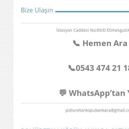
Bize Ulaşın
İstasyon Caddesi No:89/D Etimesgut
📞 Hemen Ara
📞
0543 474 21 1
💬 WhatsApp’tan 
poliuretankopukankara@gmail.