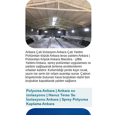
Ankara Çatı İzolasyon Ankara Çatı Yalıtım
Poliüretan köpük Ankara teras yalıtımı Ankara |
Poliüretan Köpük Ankara Mandıra - çiftlik
Yalıtımı Ankara, sprey poliüretan uygulaması ısı
yalıtımı sağlayarak terleme problemlerini
ortadan kaldırır. Kullanıldığı yerde kışın sıcak,
yazın ise serin bir ortam avantajı sunar. Çatının
köşelerinde bulunan hava boşlukları dahil tüm
boşluklar kapatılarak yalıtım sağlanır.
Polyurea Ankara | Ankara su
izolasyonu | Havuz Teras Su
İzolasyonu Ankara | Sprey Polyurea
Kaplama Ankara