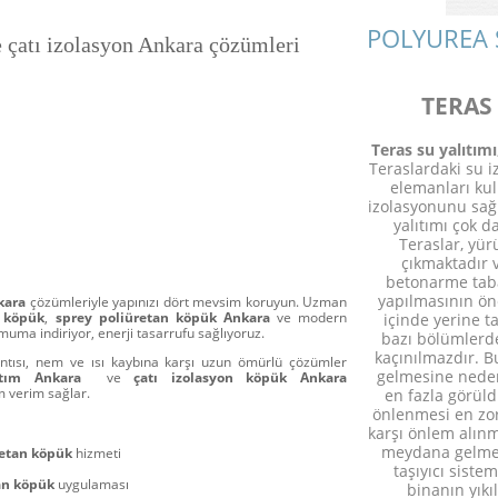
POLYUREA 
e çatı izolasyon Ankara çözümleri
TERAS
Teras su yalıtımı
Teraslardaki su i
elemanları ku
izolasyonunu sağ
yalıtımı çok d
Teraslar, yür
çıkmaktadır 
betonarme tab
yapılmasının ön
nkara
çözümleriyle yapınızı dört mevsim koruyun. Uzman
n köpük
,
sprey poliüretan köpük Ankara
ve modern
içinde yerine 
imuma indiriyor, enerji tasarrufu sağlıyoruz.
bazı bölümlerd
kaçınılmazdır. B
ıntısı, nem ve ısı kaybına karşı uzun ömürlü çözümler
gelmesine neden 
lıtım Ankara
ve
çatı izolasyon köpük Ankara
m verim sağlar.
en fazla görüld
önlenmesi en zor
karşı önlem alınm
meydana gelmes
retan köpük
hizmeti
taşıyıcı sist
tan köpük
uygulaması
binanın yıkı