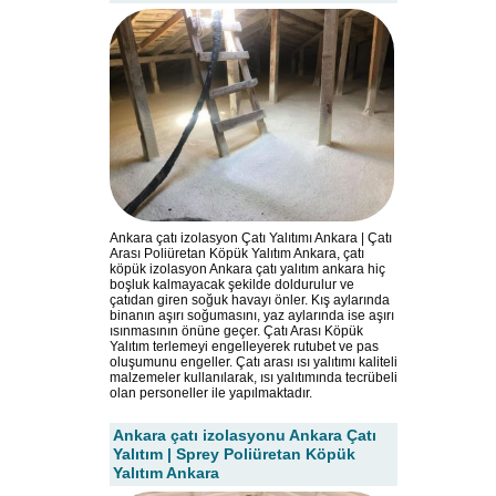
Ankara çatı izolasyon Çatı Yalıtımı Ankara | Çatı
Arası Poliüretan Köpük Yalıtım Ankara, çatı
köpük izolasyon Ankara çatı yalıtım ankara hiç
boşluk kalmayacak şekilde doldurulur ve
çatıdan giren soğuk havayı önler. Kış aylarında
binanın aşırı soğumasını, yaz aylarında ise aşırı
ısınmasının önüne geçer. Çatı Arası Köpük
Yalıtım terlemeyi engelleyerek rutubet ve pas
oluşumunu engeller. Çatı arası ısı yalıtımı kaliteli
malzemeler kullanılarak, ısı yalıtımında tecrübeli
olan personeller ile yapılmaktadır.
Ankara çatı izolasyonu Ankara Çatı
Yalıtım | Sprey Poliüretan Köpük
Yalıtım Ankara