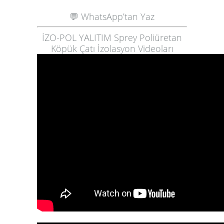
💬 WhatsApp’tan Yaz
İZO-POL YALITIM Sprey Poliüretan
Köpük Çatı İzolasyon Videoları