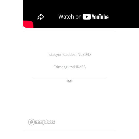
İstasyon Caddesi No89/D
Etimesgut/ANKARA