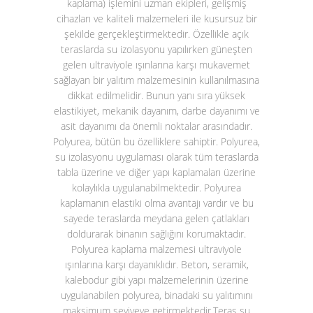
kaplama)
işlemini uzman ekipleri, gelişmiş
cihazları ve kaliteli malzemeleri ile kusursuz bir
şekilde gerçekleştirmektedir. Özellikle açık
teraslarda su izolasyonu yapılırken güneşten
gelen ultraviyole ışınlarına karşı mukavemet
sağlayan bir yalıtım malzemesinin kullanılmasına
dikkat edilmelidir. Bunun yanı sıra yüksek
elastikiyet, mekanik dayanım, darbe dayanımı ve
asit dayanımı da önemli noktalar arasındadır.
Polyurea, bütün bu özelliklere sahiptir. Polyurea,
su izolasyonu uygulaması olarak tüm teraslarda
tabla üzerine ve diğer yapı kaplamaları üzerine
kolaylıkla uygulanabilmektedir. Polyurea
kaplamanın elastiki olma avantajı vardır ve bu
sayede teraslarda meydana gelen çatlakları
doldurarak binanın sağlığını korumaktadır.
Polyurea kaplama malzemesi ultraviyole
ışınlarına karşı dayanıklıdır. Beton, seramik,
kalebodur gibi yapı malzemelerinin üzerine
uygulanabilen polyurea, binadaki su yalıtımını
maksimum seviyeye getirmektedir.
Teras su