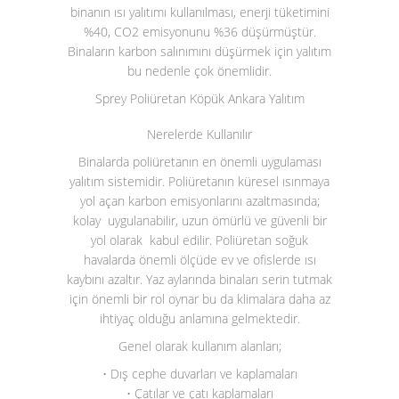
binanın ısı yalıtımı kullanılması, enerji tüketimini
%40, CO
2
emisyonunu %36 düşürmüştür.
Binaların karbon salınımını düşürmek için yalıtım
bu nedenle çok önemlidir.
Sprey Poliüretan Köpük Ankara Yalıtım
Nerelerde Kullanılır
Binalarda poliüretanın en önemli uygulaması
yalıtım sistemidir. Poliüretanın küresel ısınmaya
yol açan karbon emisyonlarını azaltmasında;
kolay uygulanabilir, uzun ömürlü ve güvenli bir
yol olarak kabul edilir. Poliüretan soğuk
havalarda önemli ölçüde ev ve ofislerde ısı
kaybını azaltır. Yaz aylarında binaları serin tutmak
için önemli bir rol oynar bu da klimalara daha az
ihtiyaç olduğu anlamına gelmektedir.
Genel olarak kullanım alanları;
• Dış cephe duvarları ve kaplamaları
• Çatılar ve çatı kaplamaları