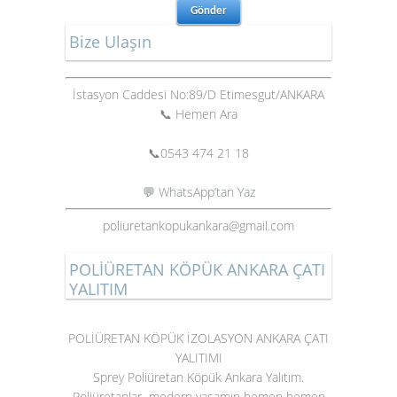
Bize Ulaşın
İstasyon Caddesi No:89/D Etimesgut/ANKARA
📞 Hemen Ara
📞
0543 474 21 18
💬 WhatsApp’tan Yaz
poliuretankopukankara@gmail.com
POLİÜRETAN KÖPÜK ANKARA ÇATI
YALITIM
POLİÜRETAN KÖPÜK İZOLASYON ANKARA ÇATI
YALITIMI
Sprey Poliüretan Köpük Ankara Yalıtım.
Poliüretanlar modern yaşamın hemen hemen