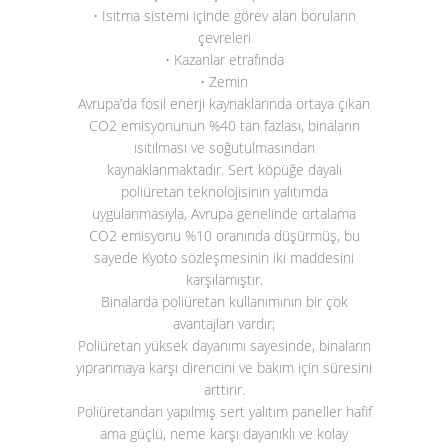
• Isıtma sistemi içinde görev alan boruların
çevreleri
• Kazanlar etrafında
• Zemin
Avrupa’da fosil enerji kaynaklarında ortaya çıkan
CO
2
emisyonunun %40 tan fazlası, binaların
ısıtılması ve soğutulmasından
kaynaklanmaktadır. Sert köpüğe dayalı
poliüretan teknolojisinin yalıtımda
uygulanmasıyla, Avrupa genelinde ortalama
CO
2
emisyonu %10 oranında düşürmüş, bu
sayede Kyoto sözleşmesinin iki maddesini
karşılamıştır.
Binalarda poliüretan kullanımının bir çok
avantajları vardır;
Poliüretan yüksek dayanımı sayesinde, binaların
yıpranmaya karşı direncini ve bakım için süresini
arttırır.
Poliüretandan yapılmış sert yalıtım paneller hafif
ama güçlü, neme karşı dayanıklı ve kolay