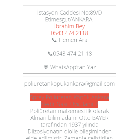
İ
stasyon Caddesi No:89/D
Etimesgut/ANKARA
İbrahim Bey
0543 474 2118
📞 Hemen Ara
📞
0543 474 21 18
💬 WhatsApp’tan Yaz
poliuretankopukankara@gmail.com
Sprey Poliüretan Köpük Ankara
Nedir Nasıl Uygulanır ?
Poliüretan malzemesi ilk olarak
Alman bilim adamı Otto BAYER
tarafından 1937 yılında
Diizosiyonatın diolle bileşiminden
elde edilmiştir. Zamanla geliştirilen