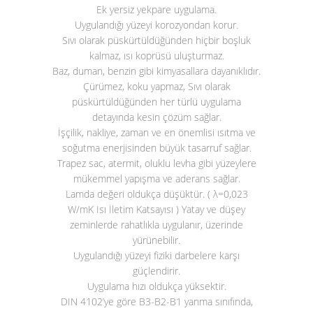
Ek yersiz yekpare uygulama.
Uygulandığı yüzeyi korozyondan korur.
Sıvı olarak püskürtüldüğünden hiçbir boşluk
kalmaz, ısı koprüsü uluşturmaz.
Baz, duman, benzin gibi kimyasallara dayanıklıdır.
Çürümez, koku yapmaz, Sıvı olarak
püskürtüldüğünden her türlü uygulama
detayında kesin çözüm sağlar.
İşçilik, nakliye, zaman ve en önemlisi ısıtma ve
soğutma enerjisinden büyük tasarruf sağlar.
Trapez sac, atermit, oluklu levha gibi yüzeylere
mükemmel yapışma ve aderans sağlar.
Lamda değeri oldukça düşüktür. ( λ=0,023
W/mK Isı İletim Katsayısı ) Yatay ve düşey
zeminlerde rahatlıkla uygulanır, üzerinde
yürünebilir.
Uygulandığı yüzeyi fiziki darbelere karşı
güçlendirir.
Uygulama hızı oldukça yüksektir.
DIN 4102’ye göre B3-B2-B1 yanma sınıfında,