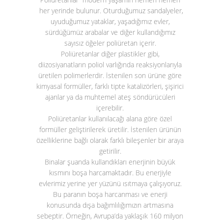
her yerinde bulunur. Oturduğumuz sandalyeler,
uyuduğumuz yataklar, yaşadığımız evler,
sürdüğümüz arabalar ve diğer kullandığımız
sayısız öğeler poliüretan içerir.
Poliüretanlar diğer plastikler gibi,
diizosiyanatların poliol varlığında reaksiyonlarıyla
üretilen polimerlerdir. İstenilen son ürüne göre
kimyasal formüller, farklı tipte katalizörleri, şişirici
ajanlar ya da muhtemel ateş söndürücüleri
içerebilir.
Poliüretanlar kullanılacağı alana göre özel
formüller geliştirilerek üretilir. İstenilen ürünün
özelliklerine bağlı olarak farklı bileşenler bir araya
getirilir.
Binalar şuanda kullandıkları enerjinin büyük
kısmını boşa harcamaktadır. Bu enerjiyle
evlerimiz yerine yer yüzünü ısıtmaya çalışıyoruz.
Bu paranın boşa harcanması ve enerji
konusunda dışa bağımlılığımızın artmasına
sebeptir. Örneğin, Avrupa’da yaklaşık 160 milyon