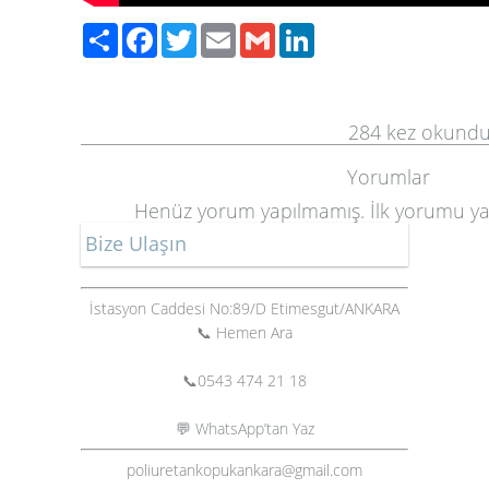
Paylaş
Facebook
Twitter
Email
Gmail
LinkedIn
284
kez okund
Yorumlar
Henüz yorum yapılmamış. İlk yorumu y
Bize Ulaşın
İstasyon Caddesi No:89/D Etimesgut/ANKARA
📞 Hemen Ara
📞
0543 474 21 18
💬 WhatsApp’tan Yaz
poliuretankopukankara@gmail.com