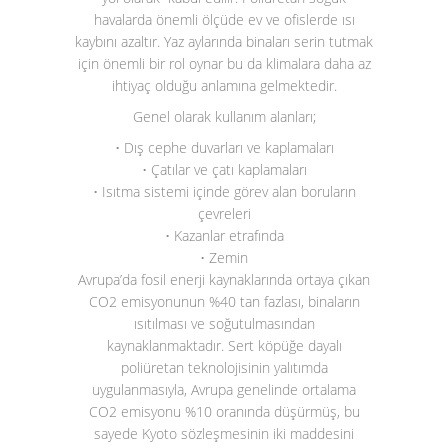
havalarda önemli ölçüde ev ve ofislerde ısı
kaybını azaltır. Yaz aylarında binaları serin tutmak
için önemli bir rol oynar bu da klimalara daha az
ihtiyaç olduğu anlamına gelmektedir.
Genel olarak kullanım alanları;
• Dış cephe duvarları ve kaplamaları
• Çatılar ve çatı kaplamaları
• Isıtma sistemi içinde görev alan boruların
çevreleri
• Kazanlar etrafında
• Zemin
Avrupa’da fosil enerji kaynaklarında ortaya çıkan
CO
2
emisyonunun %40 tan fazlası, binaların
ısıtılması ve soğutulmasından
kaynaklanmaktadır. Sert köpüğe dayalı
poliüretan teknolojisinin yalıtımda
uygulanmasıyla, Avrupa genelinde ortalama
CO
2
emisyonu %10 oranında düşürmüş, bu
sayede Kyoto sözleşmesinin iki maddesini