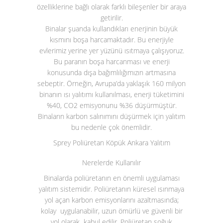
özelliklerine bağlı olarak farklı bileşenler bir araya
getirilir.
Binalar şuanda kullandıkları enerjinin büyük
kısmını boşa harcamaktadır. Bu enerjiyle
evlerimiz yerine yer yüzünü ısıtmaya çalışıyoruz.
Bu paranın boşa harcanması ve enerji
konusunda dışa bağımlılığımızın artmasına
sebeptir. Örneğin, Avrupa’da yaklaşık 160 milyon
binanın ısı yalıtımı kullanılması, enerji tüketimini
%40, CO
2
emisyonunu %36 düşürmüştür.
Binaların karbon salınımını düşürmek için yalıtım
bu nedenle çok önemlidir.
Sprey Poliüretan Köpük Ankara Yalıtım
Nerelerde Kullanılır
Binalarda poliüretanın en önemli uygulaması
yalıtım sistemidir. Poliüretanın küresel ısınmaya
yol açan karbon emisyonlarını azaltmasında;
kolay uygulanabilir, uzun ömürlü ve güvenli bir
yol olarak kabul edilir. Poliüretan soğuk