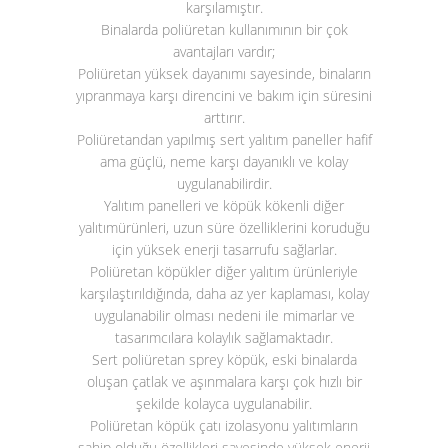
karşılamıştır.
Binalarda poliüretan kullanımının bir çok
avantajları vardır;
Poliüretan yüksek dayanımı sayesinde, binaların
yıpranmaya karşı direncini ve bakım için süresini
arttırır.
Poliüretandan yapılmış sert yalıtım paneller hafif
ama güçlü, neme karşı dayanıklı ve kolay
uygulanabilirdir.
Yalıtım panelleri ve köpük kökenli diğer
yalıtımürünleri, uzun süre özelliklerini koruduğu
için yüksek enerji tasarrufu sağlarlar.
Poliüretan köpükler diğer yalıtım ürünleriyle
karşılaştırıldığında, daha az yer kaplaması, kolay
uygulanabilir olması nedeni ile mimarlar ve
tasarımcılara kolaylık sağlamaktadır.
Sert poliüretan sprey köpük, eski binalarda
oluşan çatlak ve aşınmalara karşı çok hızlı bir
şekilde kolayca uygulanabilir.
Poliüretan köpük çatı izolasyonu yalıtımların
sahip olduğu özellikleri sayesinde yüksek enerji