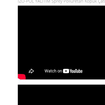
İZO-POL YALITIM Sprey Poliüretan Köpük Çatı 