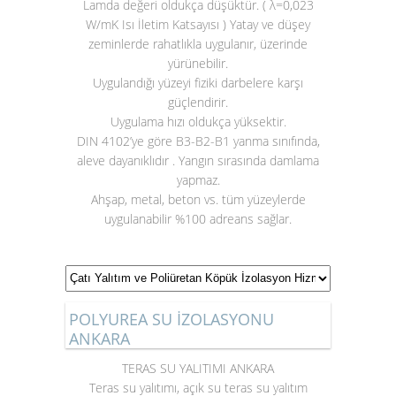
Lamda değeri oldukça düşüktür. ( λ=0,023
W/mK Isı İletim Katsayısı ) Yatay ve düşey
zeminlerde rahatlıkla uygulanır, üzerinde
yürünebilir.
Uygulandığı yüzeyi fiziki darbelere karşı
güçlendirir.
Uygulama hızı oldukça yüksektir.
DIN 4102’ye göre B3-B2-B1 yanma sınıfında,
aleve dayanıklıdır . Yangın sırasında damlama
yapmaz.
Ahşap, metal, beton vs. tüm yüzeylerde
uygulanabilir %100 adreans sağlar.
POLYUREA SU İZOLASYONU
ANKARA
TERAS SU YALITIMI ANKARA
Teras su yalıtımı
, açık su teras su yalıtım