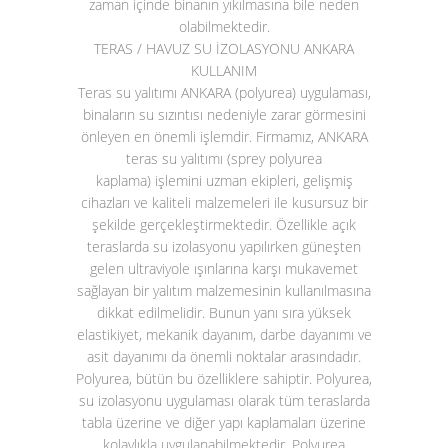
zaman içinde binanın yıkılmasına bile neden
olabilmektedir.
TERAS / HAVUZ SU İZOLASYONU ANKARA
KULLANIM
Teras su yalıtımı ANKARA (polyurea)
uygulaması,
binaların su sızıntısı nedeniyle zarar görmesini
önleyen en önemli işlemdir. Firmamız, ANKARA
teras su yalıtımı (sprey polyurea
kaplama)
işlemini uzman ekipleri, gelişmiş
cihazları ve kaliteli malzemeleri ile kusursuz bir
şekilde gerçekleştirmektedir. Özellikle açık
teraslarda su izolasyonu yapılırken güneşten
gelen ultraviyole ışınlarına karşı mukavemet
sağlayan bir yalıtım malzemesinin kullanılmasına
dikkat edilmelidir. Bunun yanı sıra yüksek
elastikiyet, mekanik dayanım, darbe dayanımı ve
asit dayanımı da önemli noktalar arasındadır.
Polyurea, bütün bu özelliklere sahiptir. Polyurea,
su izolasyonu uygulaması olarak tüm teraslarda
tabla üzerine ve diğer yapı kaplamaları üzerine
kolaylıkla uygulanabilmektedir. Polyurea