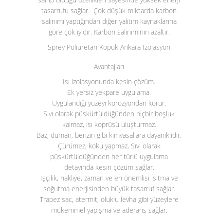
tasarrufu sağlar. Çok düşük miktarda karbon
salınımı yaptığından diğer yalıtım kaynaklarına
göre çok iyidir. Karbon salınımının azaltır.
Sprey Poliüretan Köpük Ankara İzolasyon
Avantajları
Isı izolasyonunda kesin çözüm.
Ek yersiz yekpare uygulama.
Uygulandığı yüzeyi korozyondan korur.
Sıvı olarak püskürtüldüğünden hiçbir boşluk
kalmaz, ısı koprüsü uluşturmaz.
Baz, duman, benzin gibi kimyasallara dayanıklıdır.
Çürümez, koku yapmaz, Sıvı olarak
püskürtüldüğünden her türlü uygulama
detayında kesin çözüm sağlar.
İşçilik, nakliye, zaman ve en önemlisi ısıtma ve
soğutma enerjisinden büyük tasarruf sağlar.
Trapez sac, atermit, oluklu levha gibi yüzeylere
mükemmel yapışma ve aderans sağlar.