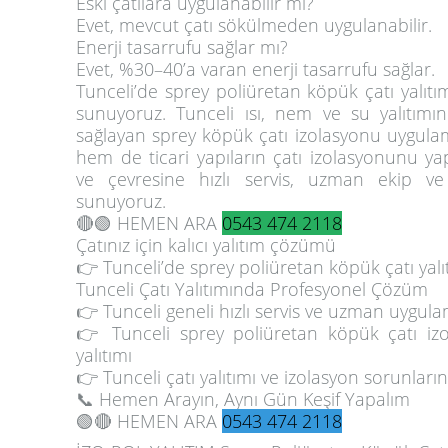
Eski çatılara uygulanabilir mi?
Evet, mevcut çatı sökülmeden uygulanabilir.
Enerji tasarrufu sağlar mı?
Evet, %30–40’a varan enerji tasarrufu sağlar.
Tunceli’de sprey poliüretan köpük çatı yalıtı
sunuyoruz. Tunceli ısı, nem ve su yalıtım
sağlayan sprey köpük çatı izolasyonu uygula
hem de ticari yapıların çatı izolasyonunu ya
ve çevresine hızlı servis, uzman ekip ve
sunuyoruz.
🔴🟢 HEMEN ARA
0543 474 2118
Çatınız için kalıcı yalıtım çözümü
👉 Tunceli’de sprey poliüretan köpük çatı yalı
Tunceli Çatı Yalıtımında Profesyonel Çözüm
👉 Tunceli geneli hızlı servis ve uzman uygul
👉 Tunceli sprey poliüretan köpük çatı izo
yalıtımı
👉 Tunceli çatı yalıtımı ve izolasyon sorunların
📞
Hemen Arayın, Aynı Gün Keşif Yapalım
🟢🔴 HEMEN ARA
0543 474 2118