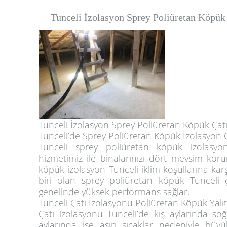
Tunceli İzolasyon Sprey Poliüretan Köpük 
Tunceli İzolasyon Sprey Poliüretan Köpük Çatı 
Tunceli’de Sprey Poliüretan Köpük İzolasyon Ç
Tunceli sprey poliüretan köpük izolasyon
hizmetimiz ile binalarınızı dört mevsim koru
köpük izolasyon Tunceli iklim koşullarına kar
biri olan sprey poliüretan köpük Tunceli ç
genelinde yüksek performans sağlar.
Tunceli Çatı İzolasyonu Poliüretan Köpük Yalı
Çatı izolasyonu Tunceli’de kış aylarında soğ
aylarında ise aşırı sıcaklar nedeniyle büy