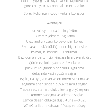
salınımı yaptığından diğer yalıtım kaynaklarına
göre çok iyidir. Karbon salınımının azaltır.
Sprey Poliüretan Köpük Ankara İzolasyon
Avantajları
Isı izolasyonunda kesin çözüm.
Ek yersiz yekpare uygulama.
Uygulandığı yüzeyi korozyondan korur.
Sıvı olarak püskürtüldüğünden hiçbir boşluk
kalmaz, ısı koprüsü uluşturmaz.
Baz, duman, benzin gibi kimyasallara dayanıklıdır.
Çürümez, koku yapmaz, Sıvı olarak
püskürtüldüğünden her türlü uygulama
detayında kesin çözüm sağlar.
İşçilik, nakliye, zaman ve en önemlisi ısıtma ve
soğutma enerjisinden büyük tasarruf sağlar.
Trapez sac, atermit, oluklu levha gibi yüzeylere
mükemmel yapışma ve aderans sağlar.
Lamda değeri oldukça düşüktür. ( λ=0,023
W/mK Isı İletim Katsayısı ) Yatay ve düşey