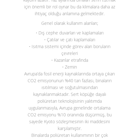
için önemli bir rol oynar bu da klimalara daha az
ihtiyaç olduğu anlamına gelmektedir.
Genel olarak kullanım alanları;
• Dış cephe duvarları ve kaplamaları
• Çatılar ve çatı kaplamaları
• Isıtma sistemi içinde görev alan boruların
çevreleri
• Kazanlar etrafında
• Zemin
Avrupa’da fosil enerji kaynaklarında ortaya çıkan
CO
2
emisyonunun %40 tan fazlası, binaların
ısıtılması ve soğutulmasından
kaynaklanmaktadır. Sert köpüğe dayalı
poliüretan teknolojisinin yalıtımda
uygulanmasıyla, Avrupa genelinde ortalama
CO
2
emisyonu %10 oranında düşürmüş, bu
sayede Kyoto sözleşmesinin iki maddesini
karşılamıştır.
Binalarda poliüretan kullanımının bir çok