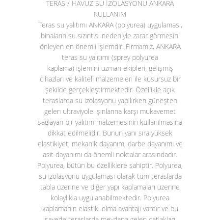
TERAS / HAVUZ SU İZOLASYONU ANKARA
KULLANIM
Teras su yalıtımı ANKARA (polyurea)
uygulaması,
binaların su sızıntısı nedeniyle zarar görmesini
önleyen en önemli işlemdir. Firmamız, ANKARA
teras su yalıtımı (sprey polyurea
kaplama)
işlemini uzman ekipleri, gelişmiş
cihazları ve kaliteli malzemeleri ile kusursuz bir
şekilde gerçekleştirmektedir. Özellikle açık
teraslarda su izolasyonu yapılırken güneşten
gelen ultraviyole ışınlarına karşı mukavemet
sağlayan bir yalıtım malzemesinin kullanılmasına
dikkat edilmelidir. Bunun yanı sıra yüksek
elastikiyet, mekanik dayanım, darbe dayanımı ve
asit dayanımı da önemli noktalar arasındadır.
Polyurea, bütün bu özelliklere sahiptir. Polyurea,
su izolasyonu uygulaması olarak tüm teraslarda
tabla üzerine ve diğer yapı kaplamaları üzerine
kolaylıkla uygulanabilmektedir. Polyurea
kaplamanın elastiki olma avantajı vardır ve bu
sayede teraslarda meydana gelen çatlakları