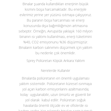
Binalar şuanda kullandıkları enerjinin büyük
kısmını boşa harcamaktadır. Bu enerjiyle
evlerimiz yerine yer yüzünü ısıtmaya çalışıyoruz.
Bu paranın boşa harcanması ve enerji
konusunda dışa bağımlılığımızın artmasına
sebeptir. Örneğin, Avrupa’da yaklaşık 160 milyon
binanın ısı yalıtımı kullanılması, enerji tüketimini
%40, CO
2
emisyonunu %36 düşürmüştür.
Binaların karbon salınımını düşürmek için yalıtım
bu nedenle çok önemlidir.
Sprey Poliüretan Köpük Ankara Yalıtım
Nerelerde Kullanılır
Binalarda poliüretanın en önemli uygulaması
yalıtım sistemidir. Poliüretanın küresel ısınmaya
yol açan karbon emisyonlarını azaltmasında;
kolay uygulanabilir, uzun ömürlü ve güvenli bir
yol olarak kabul edilir. Poliüretan soğuk
havalarda önemli ölçüde ev ve ofislerde ısı
kaybını azaltır. Yaz aylarında binaları serin tutmak