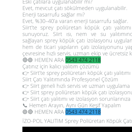
Eski çatılara uygulanabilir mi?
Evet, mevcut çatı sökülmeden uygulanabilir.
Enerji tasarrufu sağlar mı?
Evet, %30–40’a varan enerji tasarrufu sağlar.
Siirt’te sprey poliüretan köpük çatı yalıtım
sunuyoruz. Siirt ısı, nem ve su yalıtımı
sağlayan sprey köpük çatı izolasyonu uygula
hem de ticari yapıların çatı izolasyonunu ya
çevresine hızlı servis, uzman ekip ve ücretsiz 
🔴🟢 HEMEN ARA
0543 474 2118
Çatınız için kalıcı yalıtım çözümü
👉 Siirt’te sprey poliüretan köpük çatı yalıtım
Siirt Çatı Yalıtımında Profesyonel Çözüm
👉 Siirt geneli hızlı servis ve uzman uygulama
👉 Siirt sprey poliüretan köpük çatı izolasyonu 
👉 Siirt çatı yalıtımı ve izolasyon sorunlarınıza
📞
Hemen Arayın, Aynı Gün Keşif Yapalım
🟢🔴 HEMEN ARA
0543 474 2118
İZO-POL YALITIM Sprey Poliüretan Köpük Çatı 