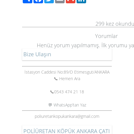
299
kez okund
Yorumlar
Henüz yorum yapılmamış. İlk yorumu y
Bize Ulaşın
İstasyon Caddesi No:89/D Etimesgut/ANKARA
📞 Hemen Ara
📞
0543 474 21 18
💬 WhatsApp’tan Yaz
poliuretankopukankara@gmail.com
POLİÜRETAN KÖPÜK ANKARA ÇATI