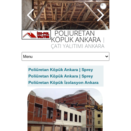
POLİÜRETAN
KÖPÜK ANKARA
|
ÇATI YALITIMI ANKARA
Poliüretan Köpük Ankara | Sprey
Poliüretan Köpük Ankara | Sprey
Poliüretan Köpük İzolasyon Ankara