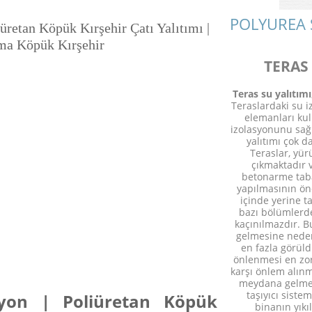
POLYUREA 
iüretan Köpük Kırşehir Çatı Yalıtımı |
ma Köpük Kırşehir
TERAS
Teras su yalıtımı
Teraslardaki su i
elemanları ku
izolasyonunu sağ
yalıtımı çok d
Teraslar, yür
çıkmaktadır 
betonarme tab
yapılmasının ön
içinde yerine 
bazı bölümlerd
kaçınılmazdır. B
gelmesine neden 
en fazla görüld
önlenmesi en zor
karşı önlem alınm
meydana gelmes
taşıyıcı sist
asyon | Poliüretan Köpük
binanın yıkı