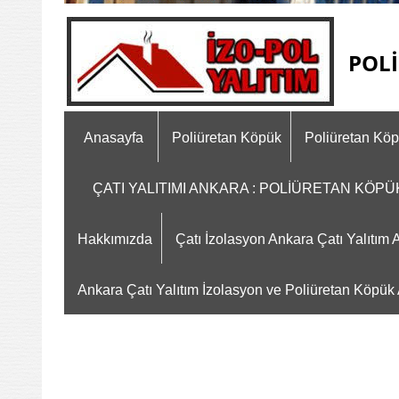
POLİ
Anasayfa
Poliüretan Köpük
Poliüretan Kö
ÇATI YALITIMI ANKARA : POLİÜRETAN KÖP
Hakkımızda
Çatı İzolasyon Ankara Çatı Yalıtı
Ankara Çatı Yalıtım İzolasyon ve Poliüretan Köpük A