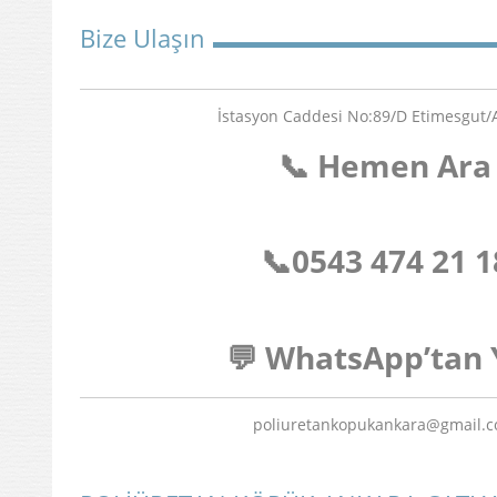
Bize Ulaşın
İstasyon Caddesi No:89/D Etimesgut
📞 Hemen Ara
📞
0543 474 21 1
💬 WhatsApp’tan 
poliuretankopukankara@gmail.