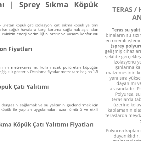
tımı | Sprey Sıkma Köpük
TERAS /
AN
oliüretan köpük çatı izolasyon, çatı sıkma köpük yalıtımı
Teras su yalı
ışın ise soğuk havalara karşı koruma sağlamak açısından
ı, evinizin enerji verimliliğini artırır ve yaşam konforunu
binaların su sız
en önemli işlem
(sprey polyur
on Fiyatları
gelişmiş cihazlar
şekilde gerçekleş
izolasyonu ya
ışınlarına k
lanının metrekaresine, kullanılacak poliüretan köpüğün
 değişiklik gösterir. Ortalama fiyatlar metrekare başına 1.5
malzemesinin ku
yanı sıra yüks
dayanımı ve
öpük Çatı Yalıtımı
arasındadır. Po
Polyurea, s
teraslarda ta
üzerine kolay
klık dengesini sağlamak ve su yalıtımını güçlendirmek için
köpük ile yapılan uygulamalar, uzun ömürlü ve etkili
kaplamanın elas
teraslarda meyda
ıkma Köpük Çatı Yalıtımı Fiyatları
Polyurea kaplama
dayanıklıdır.