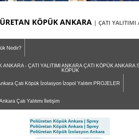
ÜRETAN KÖPÜK ANKARA
| ÇATI YALITIM
pük Nedir?
ÜK ANKARA - ÇATI YALITIMI ANKARA ÇATI KÖPÜK ANKAR
KÖPÜK
m Ankara Çatı Köpük İzolasyon İzopol Yalıtım PROJELER
nkara Çatı Yalıtımı İletişim
Poliüretan Köpük Ankara | Sprey
Poliüretan Köpük Ankara | Sprey
Poliüretan Köpük İzolasyon Ankara