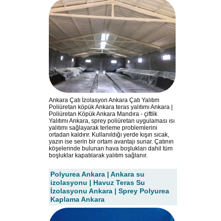
Ankara Çatı İzolasyon Ankara Çatı Yalıtım
Poliüretan köpük Ankara teras yalıtımı Ankara |
Poliüretan Köpük Ankara Mandıra - çiftlik
Yalıtımı Ankara, sprey poliüretan uygulaması ısı
yalıtımı sağlayarak terleme problemlerini
ortadan kaldırır. Kullanıldığı yerde kışın sıcak,
yazın ise serin bir ortam avantajı sunar. Çatının
köşelerinde bulunan hava boşlukları dahil tüm
boşluklar kapatılarak yalıtım sağlanır.
Polyurea Ankara | Ankara su
izolasyonu | Havuz Teras Su
İzolasyonu Ankara | Sprey Polyurea
Kaplama Ankara