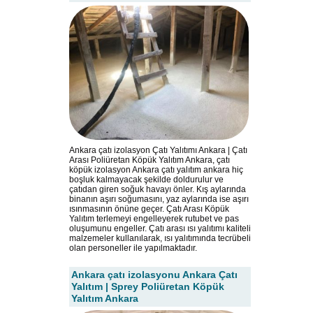
Ankara çatı izolasyon Çatı Yalıtımı Ankara | Çatı
Arası Poliüretan Köpük Yalıtım Ankara, çatı
köpük izolasyon Ankara çatı yalıtım ankara hiç
boşluk kalmayacak şekilde doldurulur ve
çatıdan giren soğuk havayı önler. Kış aylarında
binanın aşırı soğumasını, yaz aylarında ise aşırı
ısınmasının önüne geçer. Çatı Arası Köpük
Yalıtım terlemeyi engelleyerek rutubet ve pas
oluşumunu engeller. Çatı arası ısı yalıtımı kaliteli
malzemeler kullanılarak, ısı yalıtımında tecrübeli
olan personeller ile yapılmaktadır.
Ankara çatı izolasyonu Ankara Çatı
Yalıtım | Sprey Poliüretan Köpük
Yalıtım Ankara