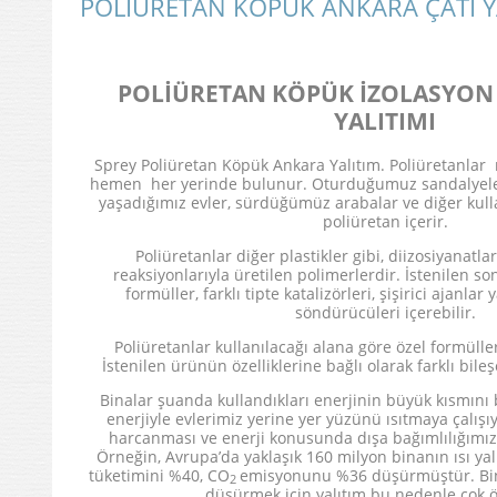
POLİÜRETAN KÖPÜK ANKARA ÇATI Y
POLİÜRETAN KÖPÜK İZOLASYON
YALITIMI
Sprey Poliüretan Köpük Ankara Yalıtım. Poliüretanl
hemen her yerinde bulunur. Oturduğumuz sandalyele
yaşadığımız evler, sürdüğümüz arabalar ve diğer kull
poliüretan içerir.
Poliüretanlar diğer plastikler gibi, diizosiyanatlar
reaksiyonlarıyla üretilen polimerlerdir. İstenilen s
formüller, farklı tipte katalizörleri, şişirici ajanl
söndürücüleri içerebilir.
Poliüretanlar kullanılacağı alana göre özel formüller g
İstenilen ürünün özelliklerine bağlı olarak farklı bileşe
Binalar şuanda kullandıkları enerjinin büyük kısmını
enerjiyle evlerimiz yerine yer yüzünü ısıtmaya çalış
harcanması ve enerji konusunda dışa bağımlılığımız
Örneğin, Avrupa’da yaklaşık 160 milyon binanın ısı yalı
tüketimini %40, CO
emisyonunu %36 düşürmüştür. Bina
2
düşürmek için yalıtım bu nedenle çok ö