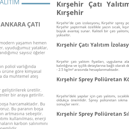
ALITIM
Kırşehir Çatı Yalı
Kırşehir
 ANKARA ÇATI
Kırşehir'de çatı izolasyonu, Kırşehir sprey p
Kırşehir yaptırmak özellikle yazın sıcak, k
büyük avantaj sunar. Kaliteli bir çatı yalıtım
yükseltir.
ar modern yaşamın hemen
Kırşehir Çatı Yalıtım İzolasy
r, uyuduğumuz yataklar,
andığımız sayısız öğeler
Kırşehir çatı yalıtım fiyatları, uygulama a
kalınlığına ve işçilik detaylarına bağlı olarak
ın poliol varlığında
- 2.5 kg/m² arasında hesaplanmaktadır.
on ürüne göre kimyasal
ar ya da muhtemel ateş
Kırşehir Sprey Poliüretan K
eliştirilerek üretilir.
nler bir araya getirilir.
Kırşehir’deki yapılar için çatı yalıtımı, sıca
oldukça önemlidir. Sprey poliüretan sıkma 
 boşa harcamaktadır. Bu
sonuçlar verir.
ıyoruz. Bu paranın boşa
Kırşehir Sprey Poliüretan S
ın artmasına sebeptir.
tımı kullanılması, enerji
ların karbon salınımını
nemlidir.