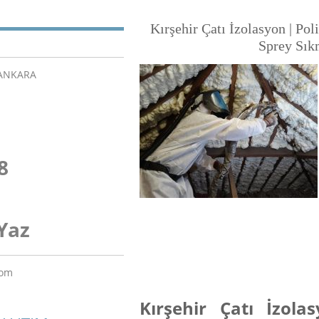
Kırşehir Çatı İzolasyon | Pol
Sprey Sık
/ANKARA
8
Yaz
com
Kırşehir Çatı İzol